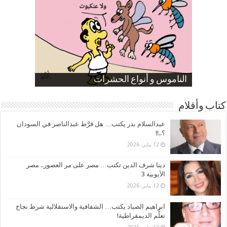
صورة كاركاتيرية
صورة كاركاتيرية
الناموس و أنواع الحشرات
الموظفين بعد ارتفاع الأسعار
ارتفاع نسبة الطلاق في مصر
كتاب وأقلام
عبدالسلام بدر يكتب… هل فرَّط عبدالناصر في السودان
؟..!!
12 يناير، 2026
دينا شرف الدين تكتب… مصر على مر العصور.. مصر
الأيوبية 3
12 يناير، 2026
ابراهيم الصياد يكتب… الشفافية والاستقلالية شرط نجاح
تعلُّم الديمقراطية!
12 يناير، 2026