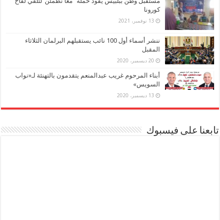
مستقبل وطن ببلبيس يقود حملة “معا نطمئن”لتلقي لقاح
كورونا
13 نوفمبر، 2021
ننشر أسماء أول 100 نائب يستقبلهم البرلمان الثلاثاء
المقبل
20 ديسمبر، 2020
أبناء المرحوم غريب عبدالمنعم يتقدمون بالتهنئة لـ«نواب
السويس»
13 ديسمبر، 2020
تابعنا على فيسبوك