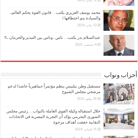
محمد يوسف العزيزي يكتب… قانون القوة يحكم العالم..
والسيادة يتم اختطافها !
12 يناير، 2026
عبدالسلام بدر يكتب… ناس . وناس بين التبذير والحرمان ..!!
6 ديسمبر، 2025
أحزاب ونواب
مستقبل وطن ببلبيس ينظم مؤتمراً جماهيرياً حاشدا لدعم
مرشحي مجلس الشيوخ
30 يوليو، 2025
خلال استقباله وكيلة القوي العاملة بالنواب… رئيس مجلس
الشورى البحريني يؤكد أن التجربة المصرية في الاتحادات
النقابية حققت أهداف مرجوة
15 فبراير، 2024