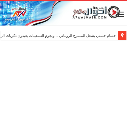
حسام حسني يشعل المسرح الروماني …ونجوم التسعينات يعيدون ذكريات الزم