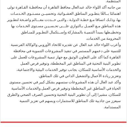
المنتظمة.
من جانبه أكد اللواء خالد عبدالعال محافظ القاهرة أن محافظـة القـاهرة تولى
اهتمامًا بــالغًا بتطـوير المناطق العشـوائية، وتحسيــن مسـتـوى الخـدمـات
بها، وذلـك اتساقا مـع خطـة الدولـة ، والتـى حــددت معـــالم واضـحة لتطـوير
هذه المناطق مـع العمـل بـالتوازي علـــى تحـسـيـن مسـتوى الخـدمات بها
وتخطيـطها بمبدأ التنميـة بالمشاركة وإســتكمال التطـوير للمنـاطق
المحرومة من الخدمات.
وأعرب اللواء خالد عبد العال عن تقديره للاتحاد الأوروبي والوكالة الفرنسية
للتنمية على دعمهم المستمر في تنفيذ المشروعات التنموية في محافظة
القاهرة كما أكد على التعاون الوثيق مع جهاز تنمية المشروعات للعمل على
تطوير البنية التحتية في المناطق غير المخططة، وتوفير فرص العمل
والخدمات الأساسية للسكان، بجانب توفير الخدمات البيئية والاجتماعية،
وتعزيز ريادة الأعمال والتشغيل الذاتي في تلك المناطق.
وأكد عبد العال أن هذه المشروعات ستسهم بشكل كبير في تحسين مستوى
الحياة في المناطق غير المخططة وتوفير فرص العمل والخدمات الأساسية
للسكان، مشيرا إلى أن تطوير البنية التحتية وتحسين الصرف الصحي والطرق
سيعزز من جاذبية تلك المناطق للاستثمارات ويسهم في تعزيز التنمية
المستدامة.