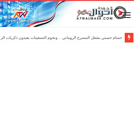
حسام حسني يشعل المسرح الروماني …ونجوم التسعينات يعيدون ذكريات الزم