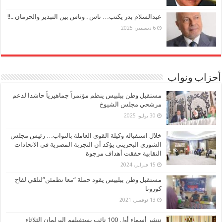
عبدالسلام بدر يكتب… ناس . وناس بين التبذير والحرمان ..!!
6 ديسمبر، 2025
أحزاب ونواب
مستقبل وطن ببلبيس ينظم مؤتمراً جماهيرياً حاشدا لدعم
مرشحي مجلس الشيوخ
30 يوليو، 2025
خلال استقباله وكيلة القوي العاملة بالنواب… رئيس مجلس
الشورى البحريني يؤكد أن التجربة المصرية في الاتحادات
النقابية حققت أهداف مرجوة
15 فبراير، 2024
مستقبل وطن ببلبيس يقود حملة “معا نطمئن”لتلقي لقاح
كورونا
13 نوفمبر، 2021
ننشر أسماء أول 100 نائب يستقبلهم البرلمان الثلاثاء