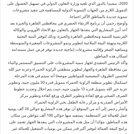
2030، مشيدا بالدور الذي تلعبه وزارة التعاون الدولي في تسهيل الحصول على
التمويل اللازم من الجهات التنموية الدولية للمساهمة في تنفيذ مشروعات
تنموية جديدة بالمناطق الأكثر احتياجا.
وأوضح رحمي أن برنامج الارتقاء الحضري في محافظتي القاهرة والجيزة يعد
أحد أبرز المشاريع التي ينفذها الجهاز بالتعاون مع الاتحاد الأوروبي والوكالة
الفرنسية للتنمية ومحافظتي القاهرة والجيزة، وذلك لتوفير البنية التحتية
اللازمة وتهيئة البيئة الملائمة لتطوير ونمو المشروعات الصغيرة والمتوسطة
ومتناهية الصغر وإقامة مشروعات إنتاجية جديدة توفر فرص عمل مستدامة
لسكان هذه المناطق.
وأكد الرئيس التنفيذي لجهاز تنمية المشروعات على التنسيق المستمر والبناء
بين محافظة القاهرة والجهاز لتطوير منطقتي الزاوية الحمراء وعزبة خير الله
لتحسين الظروف المعيشية للمواطنين موضحا أنه سيتم في هذه المرحلة
استكمال تطوير منطقة الزاوية الحمراء بتمويل قدره 30 مليون جنيه، وتطوير
عزبة خير الله بتمويل قدره 13 مليون جنيه، حيث يتم احلال وتجديد خطوط
الصرف الصحي ورفع كفاءة وتطوير الطرق، ورفع كفاءة وتطوير مركز
الأمراض الصدرية و مركز رعاية الطفل بحي الزاوية الحمراء.
وأشار رحمي إلى أنه من المتوقع أن توفر هذه المشاريع حوالي 26 ألف يومية
عمل للعمالة غير المنتظمة، يستفيد منها حوالي 100 ألف مواطن من سكان
هذه المناطق، مؤكدا أن مثل هذه المشروعات التي ينفذها الجهاز تعتمد على
برامج كثيفة العمالة لتوفير أكبر قدر ممكن من يوميات التشغيل للعمالة غير