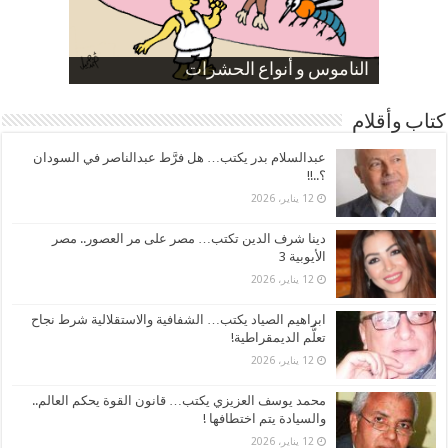
صورة كاركاتيرية
صورة كاركاتيرية
الناموس و أنواع الحشرات
الموظفين بعد ارتفاع الأسعار
ارتفاع نسبة الطلاق في مصر
كتاب وأقلام
عبدالسلام بدر يكتب… هل فرَّط عبدالناصر في السودان
؟..!!
12 يناير، 2026
دينا شرف الدين تكتب… مصر على مر العصور.. مصر
الأيوبية 3
12 يناير، 2026
ابراهيم الصياد يكتب… الشفافية والاستقلالية شرط نجاح
تعلُّم الديمقراطية!
12 يناير، 2026
محمد يوسف العزيزي يكتب… قانون القوة يحكم العالم..
والسيادة يتم اختطافها !
12 يناير، 2026