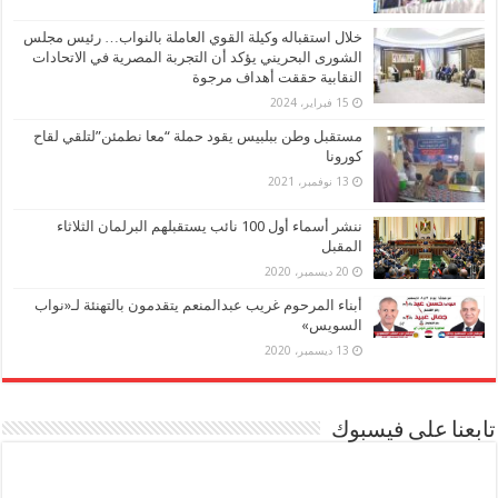
خلال استقباله وكيلة القوي العاملة بالنواب… رئيس مجلس
الشورى البحريني يؤكد أن التجربة المصرية في الاتحادات
النقابية حققت أهداف مرجوة
15 فبراير، 2024
مستقبل وطن ببلبيس يقود حملة “معا نطمئن”لتلقي لقاح
كورونا
13 نوفمبر، 2021
ننشر أسماء أول 100 نائب يستقبلهم البرلمان الثلاثاء
المقبل
20 ديسمبر، 2020
أبناء المرحوم غريب عبدالمنعم يتقدمون بالتهنئة لـ«نواب
السويس»
13 ديسمبر، 2020
تابعنا على فيسبوك