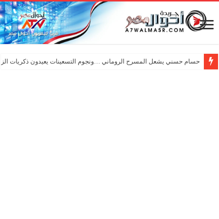
حسام حسني يشعل المسرح الروماني …ونجوم التسعينات يعيدون ذكريات الزم