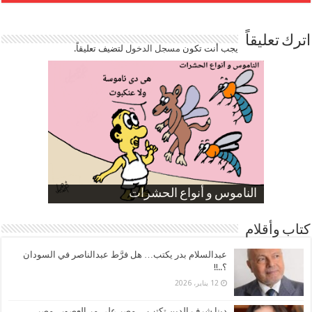
اترك تعليقاً
يجب أنت تكون
مسجل الدخول
لتضيف تعليقاً.
صورة كاركاتيرية
صورة كاركاتيرية
الناموس و أنواع الحشرات
الموظفين بعد ارتفاع الأسعار
ارتفاع نسبة الطلاق في مصر
كتاب وأقلام
عبدالسلام بدر يكتب… هل فرَّط عبدالناصر في السودان
؟..!!
12 يناير، 2026
دينا شرف الدين تكتب… مصر على مر العصور.. مصر