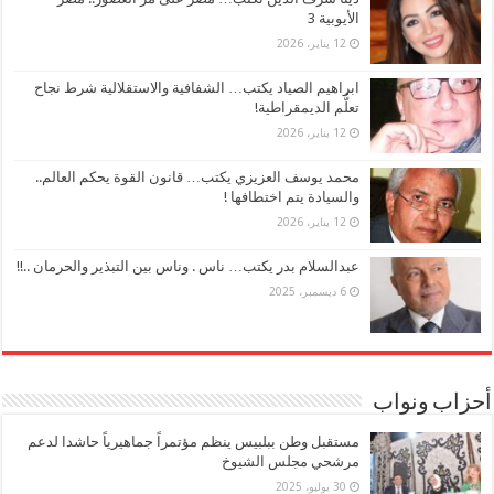
الأيوبية 3
12 يناير، 2026
ابراهيم الصياد يكتب… الشفافية والاستقلالية شرط نجاح
تعلُّم الديمقراطية!
12 يناير، 2026
محمد يوسف العزيزي يكتب… قانون القوة يحكم العالم..
والسيادة يتم اختطافها !
12 يناير، 2026
عبدالسلام بدر يكتب… ناس . وناس بين التبذير والحرمان ..!!
6 ديسمبر، 2025
أحزاب ونواب
مستقبل وطن ببلبيس ينظم مؤتمراً جماهيرياً حاشدا لدعم
مرشحي مجلس الشيوخ
30 يوليو، 2025