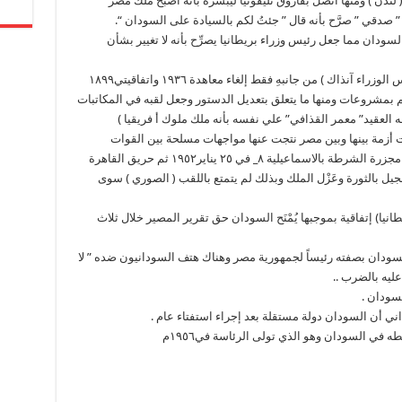
لى ( لندن ) ومنها اتصل بفاروق تليفونيا ليُبَشِّره بأنه أصبح ملك مصر
 ” صدقي ” صرَّح بأنه قال ” جئتُ لكم بالسيادة على السودان “.
دان مما جعل رئيس وزراء بريطانيا يصرِّح بأنه لا تغيير بشأن
٦ _ في ٨ أكتوبر ١٩٥١ أعلن ” النحاس باشا ” ( رئيس الوزراء آنذاك ) من جانبهِ فقط إلغاء معاهدة ١٩٣٦ واتفاقيتي١٨٩٩
 أكتوبر ١٩٥١م أربعة مراسيم بمشروعات ومنها ما يتعلق بتعديل الدستور وجعل لقبه في المكاتبات
قه العقيد” معمر القذافي” علي نفسه بأنه ملك ملوك أ فريقيا )
ت أزمة بينها وبين مصر نتجت عنها مواجهات مسلحة بين القوات
البريطانية والفدائيين بمنطقة القناة وترتب عليها مجزرة الشرطة بالاسماعيلية ٨_ في ٢٥ يناير١٩٥٢ ثم حريق القاهرة
ط الأحرار التعجيل بالثورة وعَزْل الملك وبذلك لم يتمتع باللقب ( الصوري ) سوى
ن ( مصر وبريطانيا) إتفاقية بموجبها يُمْنَح السودان حق تقرير المصير خلال ثلاث
ر ” محمد نجيب” السودان بصفته رئيساً لجمهورية مصر وهناك هتف السودانيون ضده ” لا
ليه بالضرب ..
ه في السودان وهو الذي تولى الرئاسة في١٩٥٦م