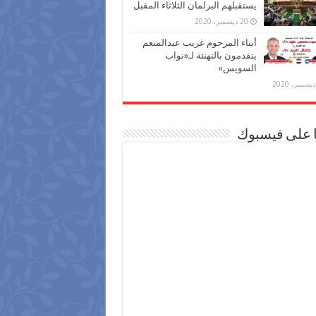
يستقبلهم البرلمان الثلاثاء المقبل
20 ديسمبر، 2020
أبناء المرحوم غريب عبدالمنعم
يتقدمون بالتهنئة لـ«نواب
السويس»
ا على فيسبوك