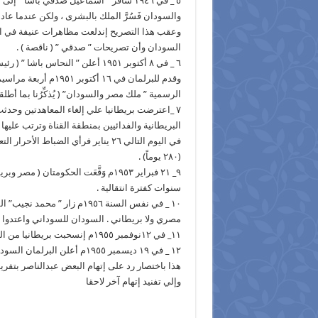
٥ _ في ١٩٤٦ سافر ” اسماعيل صدقي باشا ” إ
والسودان فَسُرَّ الملك بالبشرى ، ولكن عندما عاد
وعقب هذا التصريح إندلعت مظاهرات عنيفة في السو
السودان وأن تصريحات ” صدقي ” ( ناقصة ) .
وقدم للبرلمان في ١٦
الرسمية ” ملك مصر والسودان” ( يُذكِّرُنا بما أطل
٧ _اعترضت بريطانيا علي إلغاء المعاهدتين وحدث
في اليوم التالي ٢٦ يناير فرأي الضبا
(٢٨٠ يوماً) .
٩_ ٢١ فبراير ١٩٥٣م وَقَّعَت الحكومتا
سنوات كفترة انتقالية .
١٠ _ في نفس السنة ١٩٥٦م زا
مصري ولا بريطاني . السودان للسوداني واعتدوا ع
١١_ في ١٢نوفمبر ١٩٥٥م إنسحبت بريطانيا من السودان .
١٢ _ في ١٩ ديسمبر ١٩٥٥م أعلن البرلمان السوداني أن السودان دولة مستقلة بعد إجراء استفتاء عام .
هذا باختصار رد على إتهام البعض عبدالناصر بتفريط
وإلي تفنيد إتهام آخر لاحقا