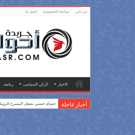
من نحن
سياسة الخصوصية
اتصل بنا
الاخبار
الركن السياسى
رياضة
حسام حسني يشعل المسرح الروماني
أخبار عاجلة