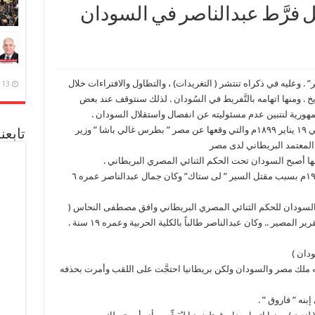
 فرَّط عبدالناصر في السودان
” . وعليه في ذكراه تنتشر ( التغريدات) ، والتطاول والافتراءات خلال
13 ديسمبر، 2020
خ . ومنها اتهامه بالتَّفريط في السُودان . لذلك سنتوقف عند بعض
لجمهورية لنتبين عدم مسئوليته عن انفصال واستقلال السودان .
١ _ وُقِّعَت إتفاقية السودان بين ومصر وبريطانيا في ١٩ يناير ١٨٩٩م والتي وقعها عن مصر ” بطرس غالي باشا ” وزير
تابعن
 المعتمد البريطاني لدى مصر
ها أصبح السودان تحت الحكم الثنائي المصري البريطاني .
٢ _ تم طرد الجيش المصري من السودان عام ١٩٢٤م بسبب مقتل السير ” لى ستاك” وكان جمال عبدالناصر عمره ٦
١٩٣م المتضمنة خضوع السودان للحكم الثنائي المصري البريطاني وافق مصطفى النحاس (
صير .. وكان عبدالناصر طالباً بالكلية الحربية وعمره ١٩ سنة .
ودان )
اد ” كتابة لقبه ملك مصر والسودان ولكن بريطانيا احتجَّت على اللقب وأمرت بحذفه