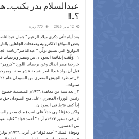
عبدالسلام بدر يكتب… هل
؟..!!
12 يناير، 2026
770 زيارة
بعد أيام تأتي ذكرى ميلاد الزعيم ” جمال عبدالناصر
بعض المواقع الالكترونية وصفحات الجاهلين بالتاري
التواريخ التي تسبق تولِّي ” عبدالناصر” رئاسة ا
خارجية مصر آنذاك وعن بريطانيا اللورد ” كرومر”
قبل أن يولد عبدالناصر بتسعة عشر سنة ، وبموجب
سنوات .
٣ _ بعد سنة من معاهدة ٦
رئيس الوزراء المصري ) على منح السودان حق تقرير الم
إذاً كيف فرّط في السودان .
ولكن دعوُنا نُنهى جدلاً على لقب ( ملك مصر والس
٤ _ في دستور ١٩٢٣م أراد ” أحمد فؤ
من الدستور .
وبوفاة الملك ” أحمد فؤاد” في أبريل ١٩٣٦م توليٰ إبنه ” فاروق ” .