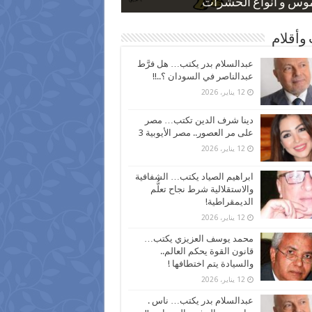
 كاركاتيرية
 كاركاتيرية
موس و أنواع الحشرات
ظفين بعد ارتفاع الأسعار
اع نسبة الطلاق في مصر
وأقلام
عبدالسلام بدر يكتب… هل فرَّط
عبدالناصر في السودان ؟..!!
12 يناير، 2026
دينا شرف الدين تكتب… مصر
على مر العصور.. مصر الأيوبية 3
12 يناير، 2026
ابراهيم الصياد يكتب… الشفافية
والاستقلالية شرط نجاح تعلُّم
الديمقراطية!
12 يناير، 2026
محمد يوسف العزيزي يكتب…
قانون القوة يحكم العالم..
والسيادة يتم اختطافها !
12 يناير، 2026
عبدالسلام بدر يكتب… ناس .