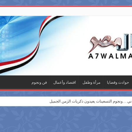
حوادث وقضايا
مرأة وطفل
اقتصاد وأعمال
فن ونجوم
 …ونجوم التسعينات يعيدون ذكريات الزمن الجميل