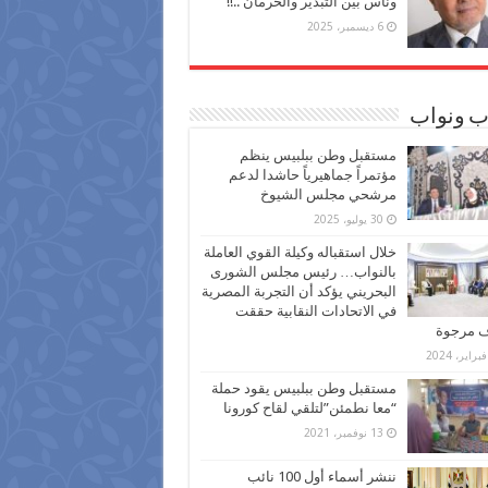
وناس بين التبذير والحرمان ..!!
6 ديسمبر، 2025
ب ونواب
مستقبل وطن ببلبيس ينظم
مؤتمراً جماهيرياً حاشدا لدعم
مرشحي مجلس الشيوخ
30 يوليو، 2025
خلال استقباله وكيلة القوي العاملة
بالنواب… رئيس مجلس الشورى
البحريني يؤكد أن التجربة المصرية
في الاتحادات النقابية حققت
ف مرجوة
مستقبل وطن ببلبيس يقود حملة
“معا نطمئن”لتلقي لقاح كورونا
13 نوفمبر، 2021
ننشر أسماء أول 100 نائب