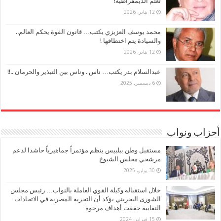
تعلُّم الديمقراطية!
12 يناير، 2026
محمد يوسف العزيزي يكتب… قانون القوة يحكم العالم..
والسيادة يتم اختطافها !
12 يناير، 2026
عبدالسلام بدر يكتب… ناس . وناس بين التبذير والحرمان ..!!
6 ديسمبر، 2025
أحزاب ونواب
مستقبل وطن ببلبيس ينظم مؤتمراً جماهيرياً حاشدا لدعم
مرشحي مجلس الشيوخ
30 يوليو، 2025
خلال استقباله وكيلة القوي العاملة بالنواب… رئيس مجلس
الشورى البحريني يؤكد أن التجربة المصرية في الاتحادات
النقابية حققت أهداف مرجوة
15 فبراير، 2024