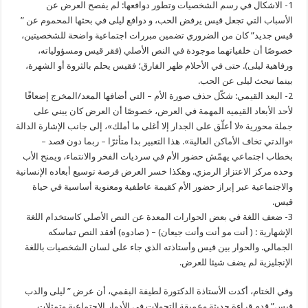
1- الاشكال في رسم الشخصيات وتطور دوافعها: لم يفصح العرض عن
الأسباب التي تجعل قيس يرفض الحب، و دوافع ليلى في بحثها المحموم عن ”
قيس جديد” كان من الضروري تضمين مبررات اجتماعية واضحة للشخصيتين،
خصوصًا أن خلفياتهما موجودة في النص الأصلي (فقر قيس ومسؤولياته،
ورفاهية ليلى). حتى في الأحلام ظهر الفارق؛ فقيس يحلم بالثروة أو الشهرة،
بينما تبحث ليلى عن الحب.
2- البعد القيمي: شكّل حذف صورة الأم – التي أضافها المعد/المخرج إضعافًا
لأحد الأبعاد القيميه المهمة في العرض، خصوصًا أن العرض كان يبني على
جملة محورية «لا أعلّق على الجدار إلا أغلى ما أملك»، إلى جانب الإشارة الدالة
«والدتي تخاف الأماكن العالية». هذا التعبير بدا متأثرًا – ربما دون قصد –
بخطاب اجتماعي يهمّش حضور الأم في سرديات الفخر والانتماء، ويمنح الأب
وحده مركز الاعتزاز الرمزي. وهكذا خسر العرض فرصة توسيع أبعاده الإنسانية
والاجتماعية عبر إبراز حضور الأم كقيمة عاطفية ومعنوية أساسية في حياة
قيس.
3- ضعف اللغة في بعض الحوارات المعدة عن النص الأصلي كاستخدام اللغة
الإشهارية : ( أنت مو أنت وأنت جيعان) – ( صادوه) أفقد النص تماسكه
الجمالي. والحوار بين قيس وأستاذته الذي جاء على لسان الشخصيات باللغة
الإنجليزية لم يضف شيئا للعرض.
وفي الختام، أكدت الأستاذة الدكتورة لطيفة البقمي، أن عرض ” ليلى والدب
قيس” قدم قراءة حديثة وعميقة للتحولات في الأدوار الاجتماعية وتمثلات