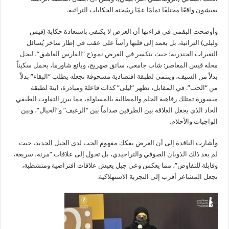
يعيشون واقعًا مختلفًا تمامًا عمّا رسّخته الحكايات التراثية.
وأوضحت البقمي في قراءتها أن العرض لا يكتفي باستعادة حكاية (قيس
وليلى) التراثية، بل يعمد إلى قلبها رأساً على عقب في إطار ساخر يُسائل
التغيرات الجندرية؛ حيث ينكسر في العرض نموذج “الفارس العاشق”، ليحل
محله قيس المعاصر: شاب جامعي، سائق صهريج، وبائع شاورما، يحمل سكيناً
بدلاً من السيف، وينتمي لطبقة اقتصادية مسحوقة تجعله يطلب “البقاء” بدلاً
من “الحب”. في المقابل، تظهر “ليلى” كذات فاعلة ومبادرة، ابنة لطبقة
ميسورة تمتلك رفاهية الحلم والمطالبة بالمساواة، مما يبرز التفاوت الطبقي
الحاد الذي يجعل العلاقة بين الطرفين صداماً بين “الرغيف” و”الخيال”، وبين
الواجبات والأحلام.
وأشارت الناقدة إلى أن العرض يفكك مفهوم الحب لدى الجيل الجديد، حيث
لم يعد ذلك الذوبان الصوفي والتراجيدي، بل تحول إلى علاقات “مرنة، سريعة،
وقابلة للتفاوض”، مما يعكس وعي جيل يعيش علاقات افتراضية ومتشظية،
تجعل المشاعر أقرب إلى التجربة الاستهلاكية.