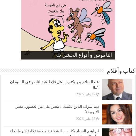
صورة كاركاتيرية
صورة كاركاتيرية
الناموس و أنواع الحشرات
الموظفين بعد ارتفاع الأسعار
ارتفاع نسبة الطلاق في مصر
كتاب وأقلام
عبدالسلام بدر يكتب… هل فرَّط عبدالناصر في السودان
؟..!!
12 يناير، 2026
دينا شرف الدين تكتب… مصر على مر العصور.. مصر
الأيوبية 3
12 يناير، 2026
ابراهيم الصياد يكتب… الشفافية والاستقلالية شرط نجاح