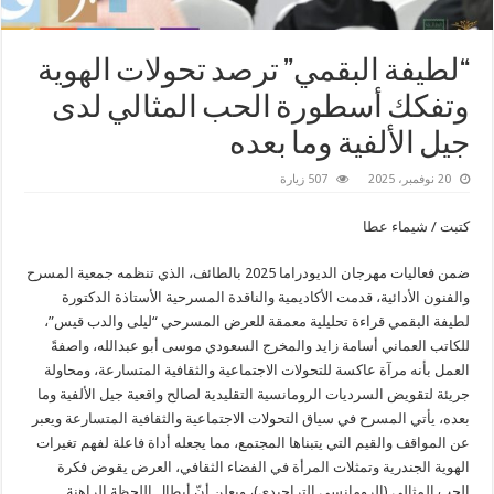
“لطيفة البقمي” ترصد تحولات الهوية
وتفكك أسطورة الحب المثالي لدى
جيل الألفية وما بعده
20 نوفمبر، 2025
507 زيارة
كتبت / شيماء عطا
ضمن فعاليات مهرجان الديودراما 2025 بالطائف، الذي تنظمه جمعية المسرح
والفنون الأدائية، قدمت الأكاديمية والناقدة المسرحية الأستاذة الدكتورة
لطيفة البقمي قراءة تحليلية معمقة للعرض المسرحي “ليلى والدب قيس”،
للكاتب العماني أسامة زايد والمخرج السعودي موسى أبو عبدالله، واصفةً
العمل بأنه مرآة عاكسة للتحولات الاجتماعية والثقافية المتسارعة، ومحاولة
جريئة لتقويض السرديات الرومانسية التقليدية لصالح واقعية جيل الألفية وما
بعده، يأتي المسرح في سياق التحولات الاجتماعية والثقافية المتسارعة ويعبر
عن المواقف والقيم التي يتبناها المجتمع، مما يجعله أداة فاعلة لفهم تغيرات
الهوية الجندرية وتمثلات المرأة في الفضاء الثقافي، العرض يقوض فكرة
الحب المثالي (الرومانسي التراجيدي)، ويعلن أنّ أبطال اللحظة الراهنة