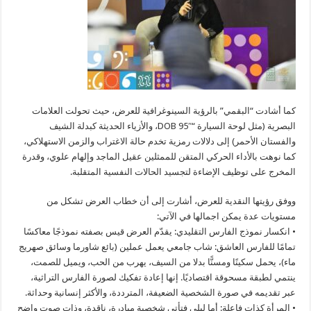
كما أشادت “البقمي” بالرؤية السينوغرافية للعرض، حيث تحولت العلامات
البصرية (مثل لوحة السيارة “DOB 95″، والأزياء الحديثة كبدلة الشيف
والفستان الأحمر) إلى دلالات رمزية تخدم حالة الاغتراب والزمن الاستهلاكي،
كما نوهت بالأداء الحركي المتقن للممثلين عقيل الماجد وإلهام علوي، وقدرة
المخرج على توظيف الإضاءة لتجسيد الحالات النفسية المتقلبة.
ووفق رؤيتها النقدية للعرض، أشارت إلى أن خطاب العرض تشكل من
مستويات عدة يمكن اجمالها في الآتي:
• انكسار نموذج الفارس التقليدي: يقدّم العرض قيس بصفته نموذجًا معاكسًا
تمامًا للفارس العاشق: شاب جامعي يعمل عملين (بائع شاورما وسائق صهريج
ماء)، يحمل سكينًا ومسنًّا بدلا من السيف، يهرب من الحب، ويميل للصمت،
ينتمي لطبقة مسحوقة اقتصاديًا. إنها إعادة تفكيك لصورة الفارس التراثية،
عبر تقديمه في صورة الشخصية الضعيفة، المترددة، والأكثر إنسانية وحداثة.
• المرأة كذات فاعلة: أما ليلى فتأتي شخصية مبادِرة، ناقدة، وذات صوت واضح