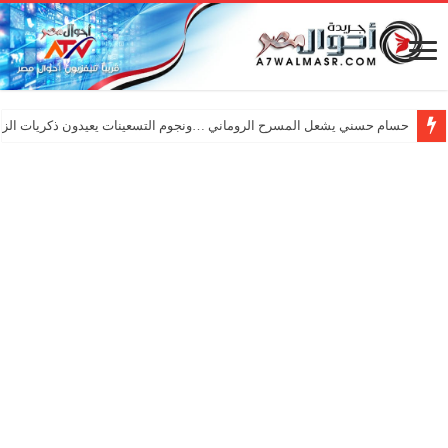
حسام حسني يشعل المسرح الروماني …ونجوم التسعينات يعيدون ذكريات الزم