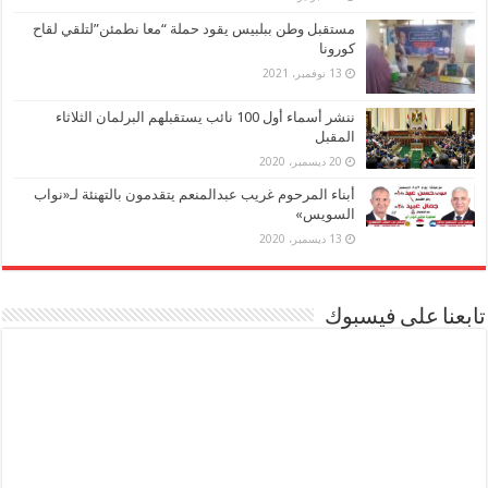
مستقبل وطن ببلبيس يقود حملة “معا نطمئن”لتلقي لقاح
كورونا
13 نوفمبر، 2021
ننشر أسماء أول 100 نائب يستقبلهم البرلمان الثلاثاء
المقبل
20 ديسمبر، 2020
أبناء المرحوم غريب عبدالمنعم يتقدمون بالتهنئة لـ«نواب
السويس»
13 ديسمبر، 2020
تابعنا على فيسبوك