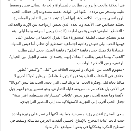
في العلاقة والحب والزواج ، تطالب بالمساواة والحرية، تسائل قيس وتضغط
عليه، وتسخر من تردده ، لكنها في الوقت نفسه مشدودة إلى خطاب الحب
الرومانسي وصورته الكلاسيكية ،إنها امرأة “هجينة” بين التقليد والمعاصرة،
تجسّد خصائص جيل الألفية وما بعده الذي يعيش ازدواجية بين الإرث والحداثة.
• التقاطع الطبقي: قيس ينتمي لطبقة (كادحة) ويعيل أسرته، بينما ليلى ابنة
مدير تنفيذي تنتمى لطبقة (ميسورة ( هذا الفرق الاجتماعي ينعكس على
فهمها للحب ليلى تعيش رفاهية اجتماعية تستطيع أن تحلم. أما قيس المنهك
اقتصاديًا فلا يملك حتى رفاهية “الحلم”. رفاهية العيش تجعل ليلى تطلب
“الحب”، بينما قيس يطلب “البقاء”. إنهما يجسدان انقسام الجيل بين الخيال/
الرغيف، وبين الأحلام /الواجبات.
• مفهوم الحب بين الذوبان والمرونة: العلاقة بين “ليلى ” و”قيس” تُظهر
اختلاف في العلاقات التقليدية؛ فهو لا يتورط عاطفيًا، ويظهر أحيانًا أخرى لا
مباليا تجاه ليلى وفكرة الحب، ما يربك ليلى التي تحبه. الحب هنا ليس “ذوبانًا”
في الآخر، بل علاقة مرنة، سريعة، قابلة للتفاوض. وهو تفسير يرجع لفهم جيل
الألفية وما بعده للحب ، فهو يعيش علاقات “متسارعة، متشظيه، افتراضية”
تجعل الحب أقرب إلى التجربة الاستهلاكية منه إلى المصير التراجيدي.
سعى المخرج لتقديم رؤية مسرحية جمالية، لكنها لم تسر على وتيرة واحدة
حيث كانت عناية المخرج بالإمتاع الحسي أفقدت العرض تماسكه وسقط في
تسطيح الفكرة وتفككها في بعض المواضع نذكر منها: