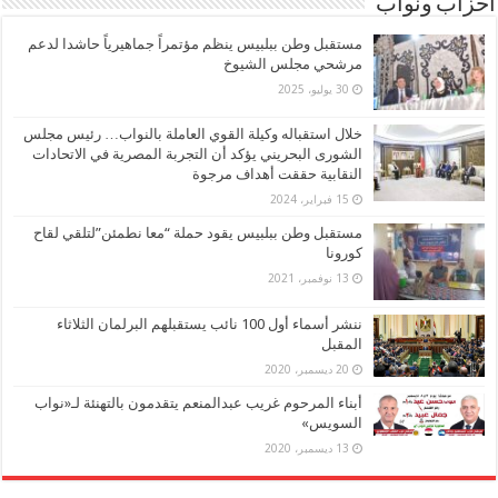
أحزاب ونواب
مستقبل وطن ببلبيس ينظم مؤتمراً جماهيرياً حاشدا لدعم
مرشحي مجلس الشيوخ
30 يوليو، 2025
خلال استقباله وكيلة القوي العاملة بالنواب… رئيس مجلس
الشورى البحريني يؤكد أن التجربة المصرية في الاتحادات
النقابية حققت أهداف مرجوة
15 فبراير، 2024
مستقبل وطن ببلبيس يقود حملة “معا نطمئن”لتلقي لقاح
كورونا
13 نوفمبر، 2021
ننشر أسماء أول 100 نائب يستقبلهم البرلمان الثلاثاء
المقبل
20 ديسمبر، 2020
أبناء المرحوم غريب عبدالمنعم يتقدمون بالتهنئة لـ«نواب
السويس»
13 ديسمبر، 2020