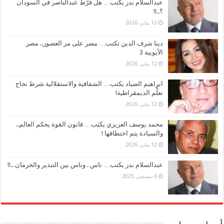
عبدالسلام بدر يكتب… هل فرَّط عبدالناصر في السودان
؟..!!
12 يناير، 2026
دينا شرف الدين تكتب… مصر على مر العصور.. مصر
الأيوبية 3
12 يناير، 2026
ابراهيم الصياد يكتب… الشفافية والاستقلالية شرط نجاح
تعلُّم الديمقراطية!
12 يناير، 2026
محمد يوسف العزيزي يكتب… قانون القوة يحكم العالم..
والسيادة يتم اختطافها !
12 يناير، 2026
عبدالسلام بدر يكتب… ناس . وناس بين التبذير والحرمان ..!!
6 ديسمبر، 2025