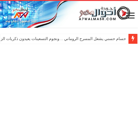
حسام حسني يشعل المسرح الروماني …ونجوم التسعينات يعيدون ذكريات الزم