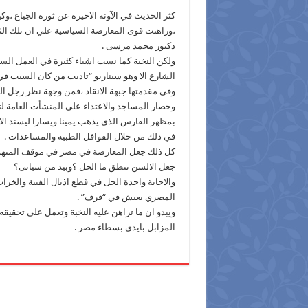
كثر الحديث في الآونة الاخيرة عن ثورة الجياع ،
،وراهنت قوى المعارضة السياسية علي ان تلك ا
دكتور محمد مرسى .
ولكن النخبة كما نست اشياء كثيرة في العمل الس
الشارع الا وهو سيناريو “تاديب من كان السبب في
وفى مقدمتها جبهة الانقاذ ،فمن وجهة نظر رجل 
وحصار المساجد والاعتداء علي المنشأت العامة ل
بمظهر الفارس الذى يذهب يمينا ويسارا ليسند الا
في ذلك من خلال القوافل الطبية والمساعدات .
كل ذلك جعل المعارضة في مصر في موقف المتهم ا
جعل الالسن تنطق ما الحل ؟وبيد من سياتى؟
والاجابة واحدة الحل في قطع اذيال الفتنة والخ
المصري يعيش في “قرف” .
ويبدو ان ما تراهن عليه النخبة وتعمل علي تحقيق
المزابل بايدى بسطاء مصر .