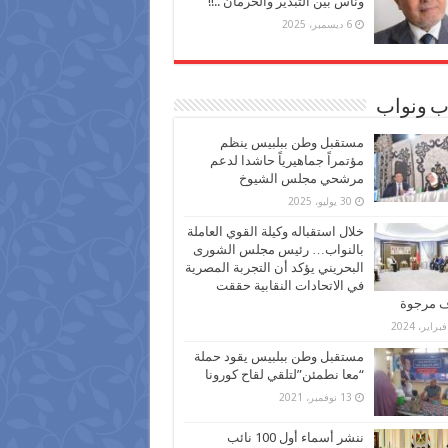
وناس بين التبذير والحرمان ..!!
6 ديسمبر، 2025
ب ونواب
مستقبل وطن ببلبيس ينظم
مؤتمراً جماهيرياً حاشدا لدعم
مرشحي مجلس الشيوخ
30 يوليو، 2025
خلال استقباله وكيلة القوي العاملة
بالنواب… رئيس مجلس الشورى
البحريني يؤكد أن التجربة المصرية
في الاتحادات النقابية حققت
ف مرجوة
مستقبل وطن ببلبيس يقود حملة
“معا نطمئن”لتلقي لقاح كورونا
13 نوفمبر، 2021
ننشر أسماء أول 100 نائب