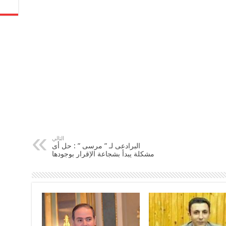
التالي
البرادعى لـ ” مرسى ” : حل أى
مشكلة يبدأ بشجاعة الإقرار بوجودها