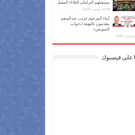
يستقبلهم البرلمان الثلاثاء المقبل
20 ديسمبر، 2020
أبناء المرحوم غريب عبدالمنعم
يتقدمون بالتهنئة لـ«نواب
السويس»
ا على فيسبوك