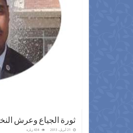
ثورة الجياع وعرش النخب
21 أبريل، 2013
434 زيارة