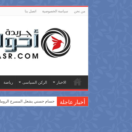
من نحن
سياسة الخصوصية
اتصل بنا
الاخبار
الركن السياسى
رياضة
حسام حسني يشعل المسرح الروماني
أخبار عاجلة