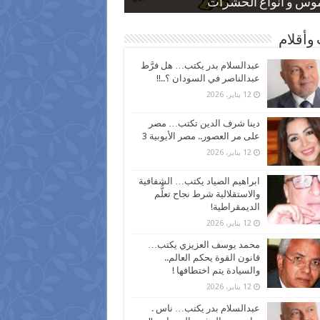
 كاركاتيرية
 كاركاتيرية
موس و أنواع الحشرات
ظفين بعد ارتفاع الأسعار
اع نسبة الطلاق في مصر
وأقلام
عبدالسلام بدر يكتب… هل فرَّط
عبدالناصر في السودان ؟..!!
12 يناير، 2026
دينا شرف الدين تكتب… مصر
على مر العصور.. مصر الأيوبية 3
12 يناير، 2026
ابراهيم الصياد يكتب… الشفافية
والاستقلالية شرط نجاح تعلُّم
الديمقراطية!
12 يناير، 2026
محمد يوسف العزيزي يكتب…
قانون القوة يحكم العالم..
والسيادة يتم اختطافها !
12 يناير، 2026
عبدالسلام بدر يكتب… ناس .