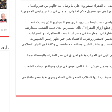
وكيف ان الفقراء سيثورون علي ما وصل اليه حالهم من فقر واهمال
لثورة هى من ستزيل حكم الاخوان المتمثل في شخص رئيس الجمهورية
ياسي نست ايضا سيناريو اخرى وهو السيناريو الذى يتحدث عنه
 قطع ارزاق الفقراء “، ذلك السيناريو الذى حمله الشعب للمعارضة
13 ديسمبر، 2020
الشارع ان المعارضة في مصر استخدمت المظاهرات والاضرابات
تدمير الاستقراروضرب الاقتصاد ،في حين ظهر رئيس الجمهورية
قتصاد ويساعد الناس ،وساعدته جماعته بل وكافة قوى التيار الاسلامى
تابعن
لأول عن الخراب وقطع الارزاق في نظر الفقراء والبسطاء ،مما
راب ،وتدمير عرش النخبة التى تعيش في ترف ومواقفها جعلت الشعب
ه سينقلب عليها كانقلاب السحر علي الساحر ونرى نخبة مصر ملقاة في