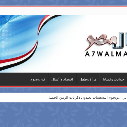
حوادث وقضايا
مرأة وطفل
اقتصاد وأعمال
فن ونجوم
 …ونجوم التسعينات يعيدون ذكريات الزمن الجميل