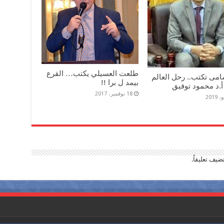
طلعت العسيلي يكتب… القرع
مى تكتب.. رحل العالم
بيمد ل برا !!
أ.د محمود توفيق
18 نوفمبر، 2017
ضيف تعليقاً.