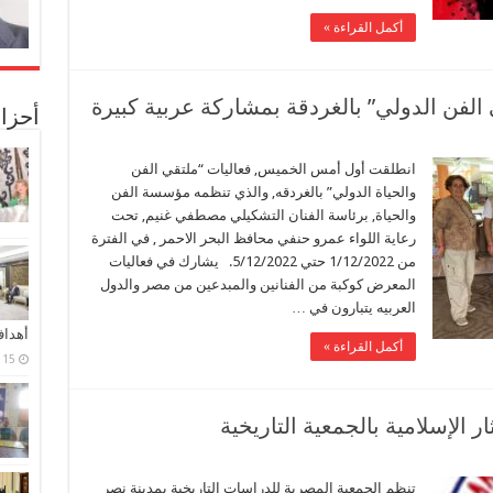
أكمل القراءة »
الفن الدولي” بالغردقة بمشاركة عربية كبيرة
أحزا
انطلقت أول أمس الخميس, فعاليات “ملتقي الفن
والحياة الدولي” بالغردقه, والذي تنظمه مؤسسة الفن
والحياة, برئاسة الفنان التشكيلي مصطفي غنيم, تحت
رعاية اللواء عمرو حنفي محافظ البحر الاحمر , في الفترة
من 1/12/2022 حتي 5/12/2022. يشارك في فعاليات
المعرض كوكبة من الفنانين والمبدعين من مصر والدول
العربيه يتبارون في …
أهدا
أكمل القراءة »
15 فبراير، 2024
ار الإسلامية بالجمعية التاريخية
تنظم الجمعية المصرية للدراسات التاريخية بمدينة نصر