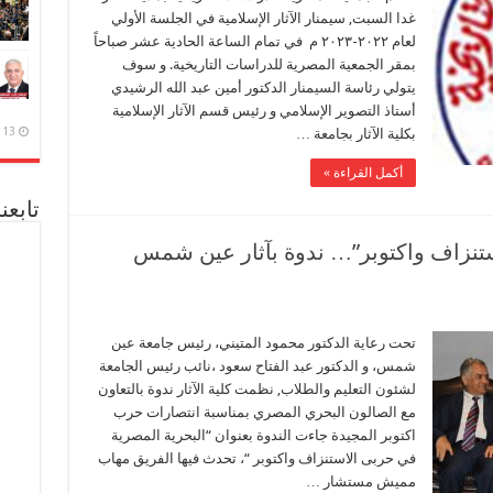
غدا السبت, سيمنار الآثار الإسلامية في الجلسة الأولي
لعام ٢٠٢٢-٢٠٢٣ م في تمام الساعة الحادية عشر صباحاً
بمقر الجمعية المصرية للدراسات التاريخية. و سوف
يتولي رئاسة السيمنار الدكتور أمين عبد الله الرشيدي
أستاذ التصوير الإسلامي و رئيس قسم الآثار الإسلامية
13 ديسمبر، 2020
بكلية الآثار بجامعة …
أكمل القراءة »
تابعن
ستنزاف واكتوبر”… ندوة بآثار عين شمس
تحت رعاية الدكتور محمود المتيني، رئيس جامعة عين
شمس، و الدكتور عبد الفتاح سعود ،نائب رئيس الجامعة
لشئون التعليم والطلاب, نظمت كلية الآثار ندوة بالتعاون
مع الصالون البحري المصري بمناسبة انتصارات حرب
اكتوبر المجيدة جاءت الندوة بعنوان “البحرية المصرية
في حربى الاستنزاف واكتوبر “، تحدث فيها الفريق مهاب
مميش مستشار …