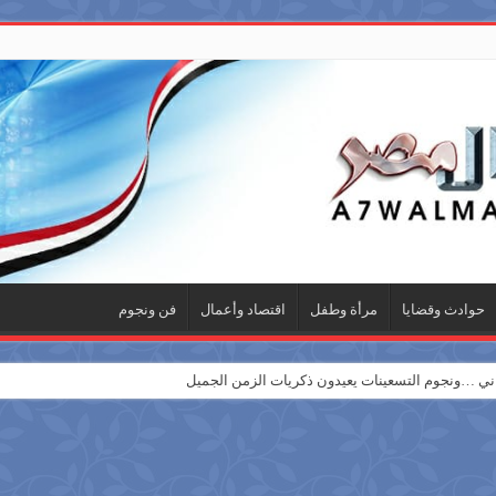
حوادث وقضايا
مرأة وطفل
اقتصاد وأعمال
فن ونجوم
 …ونجوم التسعينات يعيدون ذكريات الزمن الجميل