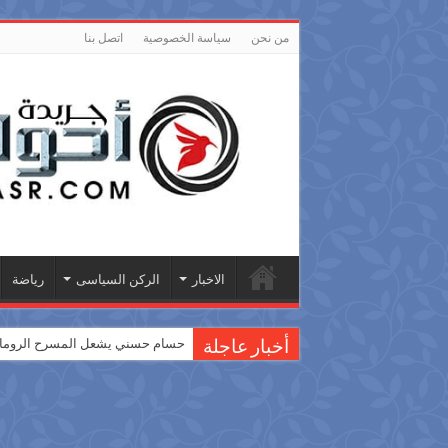
من نحن
سياسة الخصوصية
اتصل بنا
الاخبار
الركن السياسى
رياضة
حسام حسني يشعل المسرح الروماني
أخبار عاجلة