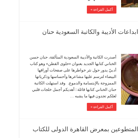
أكمل القراءة »
اعات الأديبة والكاتبة السعودية حنان
أصدرت الكاتبة والأديبة السعودية المتألقة، حنان حسن
الخناني كتابها الجديد بعنوان «حلوى القطن» وهو كتاب
أدبيّ يدور حول نثر خواطرها على صفحات أوراقها
البيضاء لترسم عليها مشاعرها وأحساسها وذكرياتها
الممزوجة بالإبتسامة والدموع. وقد استهلت الكاتبة
حنان الخناني كتابها قائلة : أهديكم أجمل خلجات قلبي
لعلكم تجدون فيها ما يشبه …
أكمل القراءة »
المتطوعين بمعرض القاهرة الدولى للكتاب