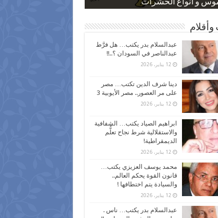
 كاركاتيرية
 كاركاتيرية
موس و أنواع الحشرات
ظفين بعد ارتفاع الأسعار
اع نسبة الطلاق في مصر
وأقلام
عبدالسلام بدر يكتب… هل فرَّط
عبدالناصر في السودان ؟..!!
12 يناير، 2026
دينا شرف الدين تكتب… مصر
على مر العصور.. مصر الأيوبية 3
12 يناير، 2026
ابراهيم الصياد يكتب… الشفافية
والاستقلالية شرط نجاح تعلُّم
الديمقراطية!
12 يناير، 2026
محمد يوسف العزيزي يكتب…
قانون القوة يحكم العالم..
والسيادة يتم اختطافها !
12 يناير، 2026
عبدالسلام بدر يكتب… ناس .