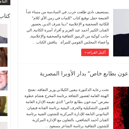
صورة
صورة
النا
المو
ارتف
يستضيف نادي طلعت حرب, في السادسة من مساء غداً
كتاب 
الجمعة حفل توقيع كتاب “كلمات في زمن الأي كلام”
للكاتبة الصحفية و الإعلامية “دينا شرف الدين بحضور
الفنان الكبير أحمد عبد العزيز و أفراد أسرة الكاتبة, الي
جانب كوكبة من الرموز الثقافية والصحفية والإعلامية,
وأعضاء المجلس القومي للمرأة. يناقش الكتاب …
أكمل القراءة »
تحت رعاية الدكتورة نيفين الكيلاني وزير الثقافة، تفتتح
الهيئة العامة لقصور الثقافة برئاسة المخرج هشام عطوة
معرض “مبدعون بطابع خاص” الذي تقيمه الإدارة العامة
للفنون التشكيلية والحرف البيئية برئاسة الفنانة فيفيان
البتانوني التابعة للإدارة المركزية للشئون الفنية برئاسة
الفنان أحمد الشافعي، بالتعاون مع الإدارة المركزية
للشئون الثقافية برئاسة الشاعر مسعود …