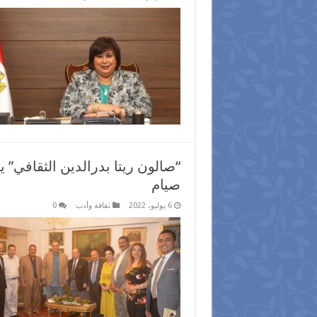
“صالون ريتا بدرالدين الثقافي”
صيام
6 يوليو، 2022
ثقافة وأدب
0