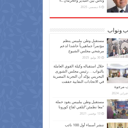
وناس بين التبذير والحرمان ..!!
6 ديسمبر، 2025
ب ونواب
مستقبل وطن ببلبيس ينظم
مؤتمراً جماهيرياً حاشدا لدعم
مرشحي مجلس الشيوخ
30 يوليو، 2025
خلال استقباله وكيلة القوي العاملة
بالنواب… رئيس مجلس الشورى
البحريني يؤكد أن التجربة المصرية
في الاتحادات النقابية حققت
ف مرجوة
مستقبل وطن ببلبيس يقود حملة
“معا نطمئن”لتلقي لقاح كورونا
13 نوفمبر، 2021
ننشر أسماء أول 100 نائب