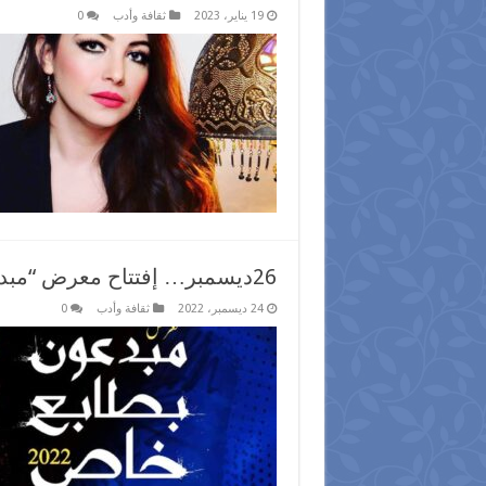
19 يناير، 2023
ثقافة وأدب
0
26ديسمبر… إفتتاح معرض “مبدعون بطابع خاص” بدار الأوبرا المصرية
24 ديسمبر، 2022
ثقافة وأدب
0