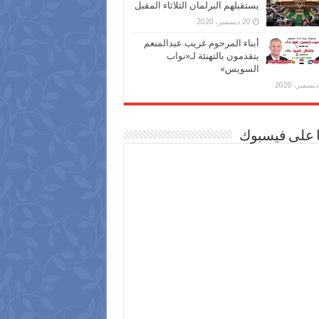
يستقبلهم البرلمان الثلاثاء المقبل
20 ديسمبر، 2020
أبناء المرحوم غريب عبدالمنعم
يتقدمون بالتهنئة لـ«نواب
السويس»
ا على فيسبوك