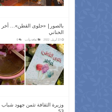
بالصور| «حلوى القطن»… أخر ابد
الخناني
23 أبريل، 2022
ثقافة وأدب
0
وزيرة الثقافة تثمن جهود شباب 
53