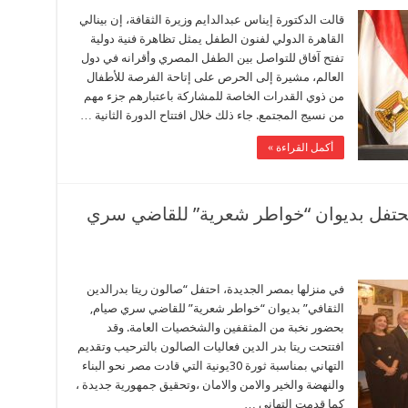
قالت الدكتورة إيناس عبدالدايم وزيرة الثقافة، إن بينالي
القاهرة الدولي لفنون الطفل يمثل تظاهرة فنية دولية
تفتح آفاق للتواصل بين الطفل المصري وأقرانه في دول
العالم، مشيرة إلى الحرص على إتاحة الفرصة للأطفال
من ذوي القدرات الخاصة للمشاركة باعتبارهم جزء مهم
من نسيج المجتمع. جاء ذلك خلال افتتاح الدورة الثانية …
أكمل القراءة »
 يحتفل بديوان “خواطر شعرية” للقاضي سري
في منزلها بمصر الجديدة، احتفل “صالون ريتا بدرالدين
الثقافي” بديوان “خواطر شعرية” للقاضي سري صيام,
بحضور نخبة من المثقفين والشخصيات العامة. وقد
افتتحت ريتا بدر الدين فعاليات الصالون بالترحيب وتقديم
التهاني بمناسبة ثورة 30يونية التي قادت مصر نحو البناء
والنهضة والخير والامن والامان ،وتحقيق جمهورية جديدة ،
كما قدمت التهاني …