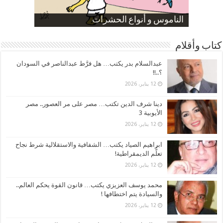
صورة كاركاتيرية
صورة كاركاتيرية
الناموس و أنواع الحشرات
الموظفين بعد ارتفاع الأسعار
ارتفاع نسبة الطلاق في مصر
كتاب وأقلام
عبدالسلام بدر يكتب… هل فرَّط عبدالناصر في السودان
؟..!!
12 يناير، 2026
دينا شرف الدين تكتب… مصر على مر العصور.. مصر
الأيوبية 3
12 يناير، 2026
ابراهيم الصياد يكتب… الشفافية والاستقلالية شرط نجاح
تعلُّم الديمقراطية!
12 يناير، 2026
محمد يوسف العزيزي يكتب… قانون القوة يحكم العالم..
والسيادة يتم اختطافها !
12 يناير، 2026