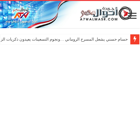
حسام حسني يشعل المسرح الروماني …ونجوم التسعينات يعيدون ذكريات الزم