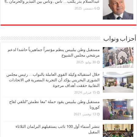
عبدالسلام بدر يكتب… ناس . وناس بين التبذير والحرمان ..!!
6 ديسمبر، 2025
أحزاب ونواب
مستقبل وطن ببلبيس ينظم مؤتمراً جماهيرياً حاشدا لدعم
مرشحي مجلس الشيوخ
30 يوليو، 2025
خلال استقباله وكيلة القوي العاملة بالنواب… رئيس مجلس
الشورى البحريني يؤكد أن التجربة المصرية في الاتحادات
النقابية حققت أهداف مرجوة
15 فبراير، 2024
مستقبل وطن ببلبيس يقود حملة “معا نطمئن”لتلقي لقاح
كورونا
13 نوفمبر، 2021
ننشر أسماء أول 100 نائب يستقبلهم البرلمان الثلاثاء
المقبل