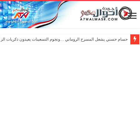
حسام حسني يشعل المسرح الروماني …ونجوم التسعينات يعيدون ذكريات الزم