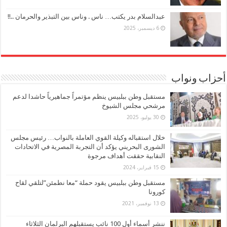
عبدالسلام بدر يكتب… ناس . وناس بين التبذير والحرمان ..!!
6 ديسمبر، 2025
أحزاب ونواب
مستقبل وطن ببلبيس ينظم مؤتمراً جماهيرياً حاشدا لدعم
مرشحي مجلس الشيوخ
30 يوليو، 2025
خلال استقباله وكيلة القوي العاملة بالنواب… رئيس مجلس
الشورى البحريني يؤكد أن التجربة المصرية في الاتحادات
النقابية حققت أهداف مرجوة
15 فبراير، 2024
مستقبل وطن ببلبيس يقود حملة “معا نطمئن”لتلقي لقاح
كورونا
13 نوفمبر، 2021
ننشر أسماء أول 100 نائب يستقبلهم البرلمان الثلاثاء