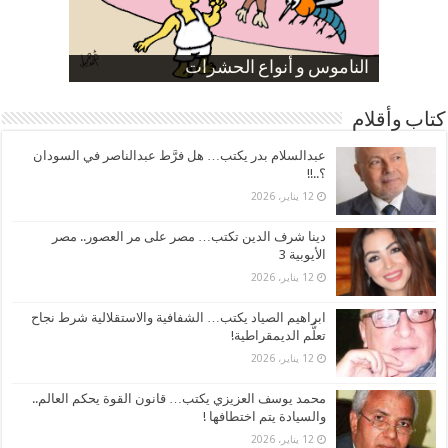
صورة كاركاتيرية
صورة كاركاتيرية
الناموس و أنواع الحشرات
الموظفين بعد ارتفاع الأسعار
ارتفاع نسبة الطلاق في مصر
كتاب وأقلام
عبدالسلام بدر يكتب… هل فرَّط عبدالناصر في السودان
؟..!!
12 يناير، 2026
دينا شرف الدين تكتب… مصر على مر العصور.. مصر
الأيوبية 3
12 يناير، 2026
ابراهيم الصياد يكتب… الشفافية والاستقلالية شرط نجاح
تعلُّم الديمقراطية!
12 يناير، 2026
محمد يوسف العزيزي يكتب… قانون القوة يحكم العالم..
والسيادة يتم اختطافها !
12 يناير، 2026