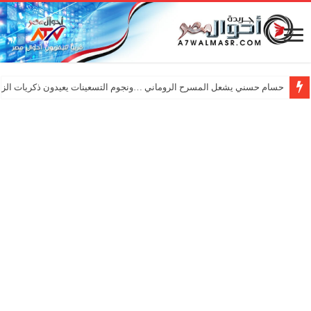
حسام حسني يشعل المسرح الروماني …ونجوم التسعينات يعيدون ذكريات الزم