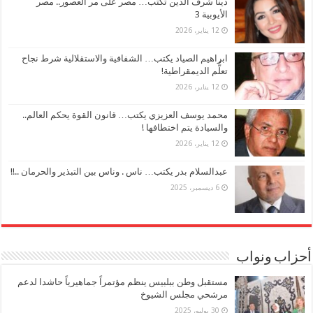
دينا شرف الدين تكتب… مصر على مر العصور.. مصر
الأيوبية 3
12 يناير، 2026
ابراهيم الصياد يكتب… الشفافية والاستقلالية شرط نجاح
تعلُّم الديمقراطية!
12 يناير، 2026
محمد يوسف العزيزي يكتب… قانون القوة يحكم العالم..
والسيادة يتم اختطافها !
12 يناير، 2026
عبدالسلام بدر يكتب… ناس . وناس بين التبذير والحرمان ..!!
6 ديسمبر، 2025
أحزاب ونواب
مستقبل وطن ببلبيس ينظم مؤتمراً جماهيرياً حاشدا لدعم
مرشحي مجلس الشيوخ
30 يوليو، 2025