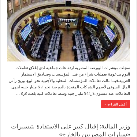
سجلت مؤشرات البورصة المصرية ارتفاعات جماعية لدى إغلاق تعاملات
اليوم مدعومة بعمليات شراء من قبل المؤسسات وصناديق الاستثمار
العربية،فيما مالت تعاملات المؤسسات المحلية والأجنبية نحو البيع. وربح رأس
المال السوقي لأسهم الشركات المقيدة بالبورصة نحو 1ر6 مليار جنيه لينهي
التعاملات عند مستوى 8ر944 مليار جنيه وسط تعاملات كلية بلغت 3ر3 …
أكمل القراءة »
وزير المالية: إقبال كبير على الاستفادة بتيسيرات
«سيارات المصريين بالخارج»