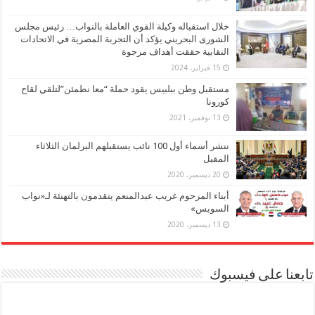
خلال استقباله وكيلة القوي العاملة بالنواب… رئيس مجلس
الشورى البحريني يؤكد أن التجربة المصرية في الاتحادات
النقابية حققت أهداف مرجوة
15 فبراير، 2024
مستقبل وطن ببلبيس يقود حملة “معا نطمئن”لتلقي لقاح
كورونا
13 نوفمبر، 2021
ننشر أسماء أول 100 نائب يستقبلهم البرلمان الثلاثاء
المقبل
20 ديسمبر، 2020
أبناء المرحوم غريب عبدالمنعم يتقدمون بالتهنئة لـ«نواب
السويس»
13 ديسمبر، 2020
تابعنا على فيسبوك