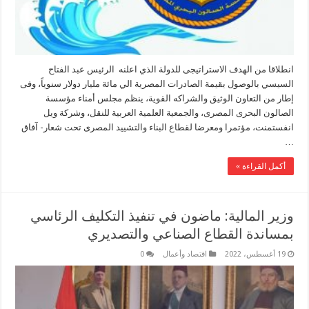
انطلاقا من الهدف الاستراتيجى للدولة الذي اعلنه الرئيس عبد الفتاح
السيسي بالوصول بقيمة الصادرات المصرية الي مائة مليار دولار سنوياً، وفى
إطار من التعاون الوثيق والشراكه القوية، ينظم مجلس أمناء مؤسسة
الصالون البحرى المصرى، والجمعية العلمية العربية للنقل، وشركة ويل
انفستمنت، مؤتمرا ومعرضا لقطاع البناء والتشييد المصرى تحت شعار- آفاق
…
أكمل القراءة »
وزير المالية: ماضون في تنفيذ التكليف الرئاسي
بمساندة القطاع الصناعي والتصديري
19 أغسطس، 2022
اقتصاد وأعمال
0