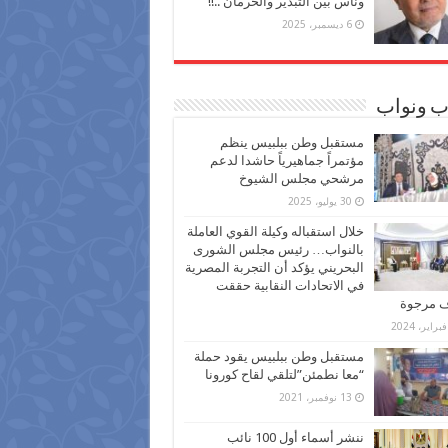
وناس بين التبذير والحرمان ..!!
6 ديسمبر، 2025
ب ونواب
مستقبل وطن ببلبيس ينظم
مؤتمراً جماهيرياً حاشدا لدعم
مرشحي مجلس الشيوخ
30 يوليو، 2025
خلال استقباله وكيلة القوي العاملة
بالنواب… رئيس مجلس الشورى
البحريني يؤكد أن التجربة المصرية
في الاتحادات النقابية حققت
ف مرجوة
مستقبل وطن ببلبيس يقود حملة
“معا نطمئن”لتلقي لقاح كورونا
13 نوفمبر، 2021
ننشر أسماء أول 100 نائب