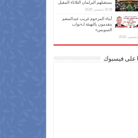
يستقبلهم البرلمان الثلاثاء المقبل
20 ديسمبر، 2020
أبناء المرحوم غريب عبدالمنعم
يتقدمون بالتهنئة لـ«نواب
السويس»
ا على فيسبوك