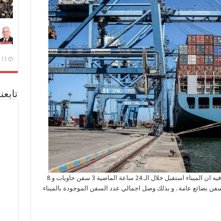
13 ديسمبر، 2020
تابعن
أصدر المركز الاعلامي لهيئة ميناء دمياط بياناً قال فيه ان الميناء استقبل خلال الـ 24 ساعة الماضية 3 سفن حاويات و 8
ن بضائع عامة، بينما غادر 3 سفن حاويات و 5 سفن بضائع عامة . و بذلك وصل اجمالي عدد السفن الموجودة بالميناء