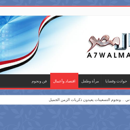
حوادث وقضايا
مرأة وطفل
اقتصاد وأعمال
فن ونجوم
 …ونجوم التسعينات يعيدون ذكريات الزمن الجميل