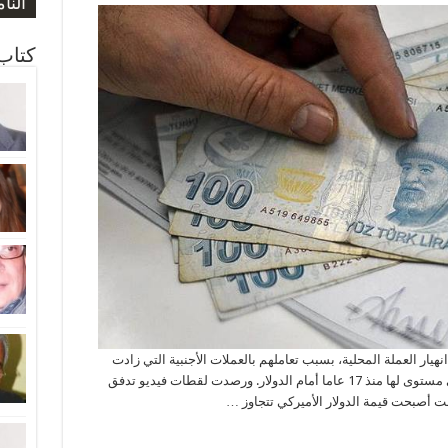
صورة
صورة
النا
المو
ارتف
كتاب 
نهيار العملة المحلية، بسبب تعاملهم بالعملات الأجنبية التي زادت
قدرتها الشرائية مع وصول الليرة التركية إلى أدنى مستوى لها منذ 17 عاما أمام الدولار. ورصدت لقطات فيديو تدفق
قت أصبحت قيمة الدولار الأميركي تتجاوز …