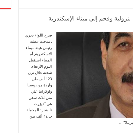
صرح اللواء بحري
. مدحت عطية
رئيس هيئة ميماء
الاسكندرية, أم
الميناء استقبل
اليوم الأربعاء,
شحنة غلال تزن
123 ألف طن
واردة من روسيا
واوكرانيا علي
متن ثلاث سفن
هي “ديزرت
تالينجر” المحملة
ب 42 ألف طن