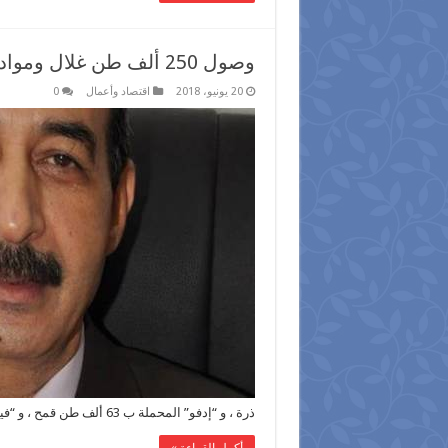
وصول 250 ألف طن غلال ومواد بترولية وفحم إلي ميناء الإسكندرية
20 يونيو، 2018
اقتصاد وأعمال
0
ذرة ، و “إدفو” المحملة ب 63 ألف طن قمح ، و “فيبريللا” …
أكمل القراءة »