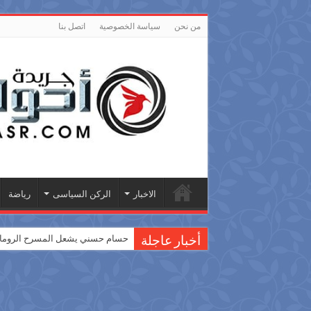
من نحن
سياسة الخصوصية
اتصل بنا
الاخبار
الركن السياسى
رياضة
حسام حسني يشعل المسرح الروماني
أخبار عاجلة