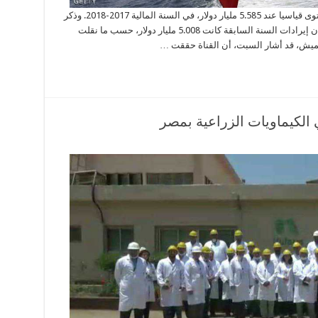
ارتفعت إيرادات قناة السويس بـ11.5% لتبلغ مستوى قياسيا عند 5.585 مليار دولار، في السنة المالية 2017-2018. وذكر
بيان منشور في موقع هيئة قناة السويس، الأحد، أن إيرادات السنة السابقة كانت 5.008 مليار دولار، حسب ما نقلت
 مميش، قد أشار السبت، أن القناة حققت …
 الكيماويات الزراعية بمصر