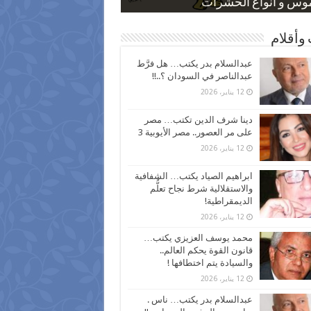
 كاركاتيرية
 كاركاتيرية
موس و أنواع الحشرات
ظفين بعد ارتفاع الأسعار
اع نسبة الطلاق في مصر
وأقلام
عبدالسلام بدر يكتب… هل فرَّط
عبدالناصر في السودان ؟..!!
12 يناير، 2026
دينا شرف الدين تكتب… مصر
على مر العصور.. مصر الأيوبية 3
12 يناير، 2026
ابراهيم الصياد يكتب… الشفافية
والاستقلالية شرط نجاح تعلُّم
الديمقراطية!
12 يناير، 2026
محمد يوسف العزيزي يكتب…
قانون القوة يحكم العالم..
والسيادة يتم اختطافها !
12 يناير، 2026
عبدالسلام بدر يكتب… ناس .