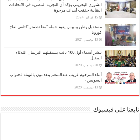
الشورى البحريني يؤكد أن التجربة المصرية في الاتحادات
النقابية حققت أهداف مرجوة
15 فبراير، 2024
مستقبل وطن ببلبيس يقود حملة “معا نطمئن”لتلقي لقاح
كورونا
13 نوفمبر، 2021
ننشر أسماء أول 100 نائب يستقبلهم البرلمان الثلاثاء
المقبل
20 ديسمبر، 2020
أبناء المرحوم غريب عبدالمنعم يتقدمون بالتهنئة لـ«نواب
السويس»
13 ديسمبر، 2020
تابعنا على فيسبوك