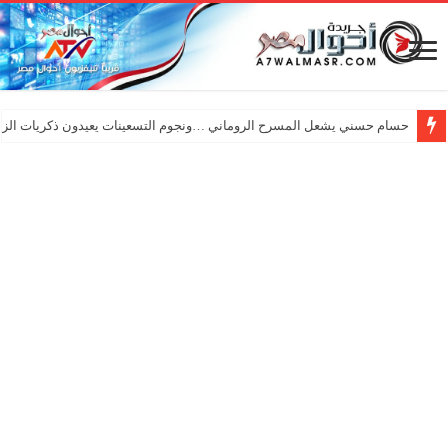
حسام حسني يشعل المسرح الروماني …ونجوم التسعينات يعيدون ذكريات الزم