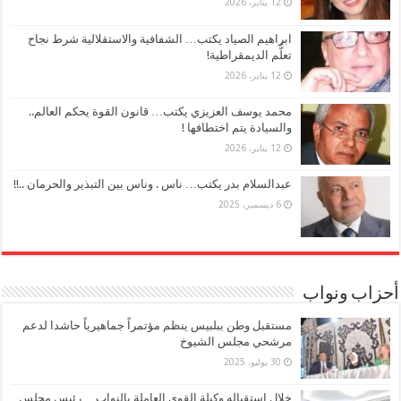
12 يناير، 2026
ابراهيم الصياد يكتب… الشفافية والاستقلالية شرط نجاح
تعلُّم الديمقراطية!
12 يناير، 2026
محمد يوسف العزيزي يكتب… قانون القوة يحكم العالم..
والسيادة يتم اختطافها !
12 يناير، 2026
عبدالسلام بدر يكتب… ناس . وناس بين التبذير والحرمان ..!!
6 ديسمبر، 2025
أحزاب ونواب
مستقبل وطن ببلبيس ينظم مؤتمراً جماهيرياً حاشدا لدعم
مرشحي مجلس الشيوخ
30 يوليو، 2025
خلال استقباله وكيلة القوي العاملة بالنواب… رئيس مجلس