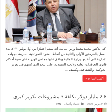
أكد الدكتور محمد معيط وزير المالية، أنه سيتم اعتبارًا من أول يوليو ٢٠٢٠، بدء
العمل بالحزمتين الأولى والثانية من أنماط العقود النموذجية الملزمة للجهات
الإدارية التى أعدتها وزارة المالية ووافق عليها مجلس الوزراء على ضوء أحكام
قانون التعاقدات العامة ولائحته التنفيذية، على النحو الذى يُسهم فى تعزيز
الحوكمة، والشفافية، ويُضيف …
أكمل القراءة »
2.8 مليار دولار تكلفة 3 مشروعات تكرير كبرى
24 يونيو، 2020
اقتصاد وأعمال
0