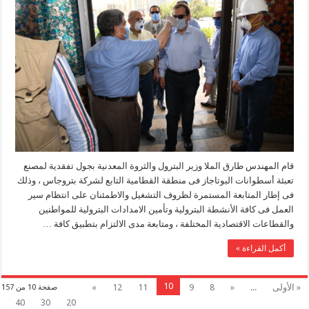
قام المهندس طارق الملا وزير البترول والثروة المعدنية بجول تفقدية لمصنع
تعبئة أسطوانات البوتاجاز فى منطقة القطامية التابع لشركة بتروجاس ، وذلك
فى إطار المتابعة المستمرة لظروف التشغيل والاطمئنان على انتظام سير
العمل فى كافة الأنشطة البترولية وتأمين الامدادات البترولية للمواطنين
والقطاعات الاقتصادية المختلفة ، ومتابعة مدى الالتزام بتطبيق كافة …
أكمل القراءة »
10
« الأولى
...
«
8
9
11
12
»
صفحة 10 من 157
40
30
20