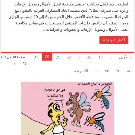
انطلقت منذ قليل, فعاليات “ملتقى مكافحة غسل الأموال وتمويل الإرهاب
وأثره على صيرفة الظل” الذي ينظمه اتحاد المصارف العربية بالتعاون مع
البنوك المصرية ، بمحافظة الأقصر، خلال الفترة من 8 إلى 10 ديسمبر الجارى.
وومن المقرر أن تناقش جلسات الملتقي المستجدات فى معايير مكافحة
غسل الأموال، وتمويل الإرهاب والعقوبات والغرامات …
أكمل القراءة »
30
« الأولى
...
10
20
«
28
29
31
صفحة 30 من 157
»
32
40
50
60
...
الأخيرة »