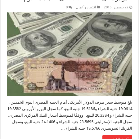
22 ديسمبر، 2016
اقتصاد وأعمال
0
بلغ متوسط سعر صرف الدولار الأمريكى أمام الجنيه المصرى اليوم الخميس،
19.0614 جنيه للشراء و19.5186 جنيه للبيع، كما سجل اليورو الأوروبى 19.8582
جنيه للشراء و 20.3384 للبيع. ووفقًا لمتوسط أسعار البنك المركزى المصرى،
سجل الجنيه الإسترلينى 23.5695 جنيه للشراء و 24.1406 جنيه للبيع، وسجل
الفرنك السويسرى 18.5766 جنيه للشراء …