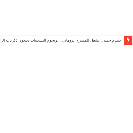
حسام حسني يشعل المسرح الروماني …ونجوم التسعينات يعيدون ذكريات الزم