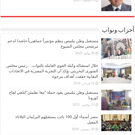
6 ديسمبر، 2025
أحزاب ونواب
مستقبل وطن ببلبيس ينظم مؤتمراً جماهيرياً حاشدا لدعم
مرشحي مجلس الشيوخ
30 يوليو، 2025
خلال استقباله وكيلة القوي العاملة بالنواب… رئيس مجلس
الشورى البحريني يؤكد أن التجربة المصرية في الاتحادات
النقابية حققت أهداف مرجوة
15 فبراير، 2024
مستقبل وطن ببلبيس يقود حملة “معا نطمئن”لتلقي لقاح
كورونا
13 نوفمبر، 2021
ننشر أسماء أول 100 نائب يستقبلهم البرلمان الثلاثاء
المقبل
20 ديسمبر، 2020