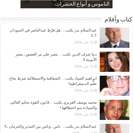
صورة كاركاتيرية
صورة كاركاتيرية
الناموس و أنواع الحشرات
الموظفين بعد ارتفاع الأسعار
ارتفاع نسبة الطلاق في مصر
كتاب وأقلام
عبدالسلام بدر يكتب… هل فرَّط عبدالناصر في السودان
؟..!!
12 يناير، 2026
دينا شرف الدين تكتب… مصر على مر العصور.. مصر
الأيوبية 3
12 يناير، 2026
ابراهيم الصياد يكتب… الشفافية والاستقلالية شرط نجاح
تعلُّم الديمقراطية!
12 يناير، 2026
محمد يوسف العزيزي يكتب… قانون القوة يحكم العالم..
والسيادة يتم اختطافها !
12 يناير، 2026
عبدالسلام بدر يكتب… ناس . وناس بين التبذير والحرمان ..!!