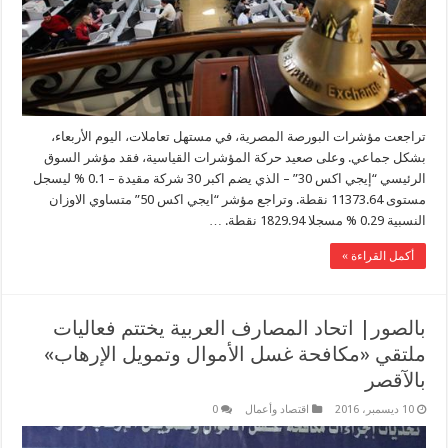
تراجعت مؤشرات البورصة المصرية، في مستهل تعاملات، اليوم الأربعاء،
بشكل جماعي. وعلى صعيد حركة المؤشرات القياسية، فقد مؤشر السوق
الرئيسي “إيجي اكس 30” – الذي يضم اكبر 30 شركة مقيدة – 0.1 % ليسجل
مستوى 11373.64 نقطة. وتراجع مؤشر “ايجي اكس 50” متساوي الاوزان
النسبية 0.29 % مسجلا 1829.94 نقطة. …
أكمل القراءة »
بالصور| اتحاد المصارف العربية يختتم فعاليات
ملتقي «مكافحة غسل الأموال وتمويل الإرهاب»
بالآقصر
10 ديسمبر، 2016
اقتصاد وأعمال
0