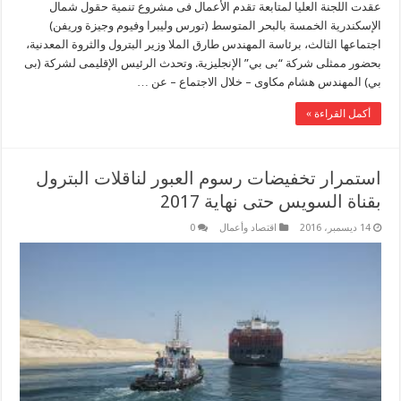
عقدت اللجنة العليا لمتابعة تقدم الأعمال فى مشروع تنمية حقول شمال
الإسكندرية الخمسة بالبحر المتوسط (تورس وليبرا وفيوم وجيزة وريفن)
اجتماعها الثالث، برئاسة المهندس طارق الملا وزير البترول والثروة المعدنية،
بحضور ممثلى شركة “بى بي” الإنجليزية. وتحدث الرئيس الإقليمى لشركة (بى
بي) المهندس هشام مكاوى – خلال الاجتماع – عن …
أكمل القراءة »
استمرار تخفيضات رسوم العبور لناقلات البترول
بقناة السويس حتى نهاية 2017
14 ديسمبر، 2016
اقتصاد وأعمال
0