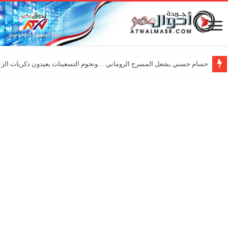
حسام حسني يشعل المسرح الروماني …ونجوم التسعينات يعيدون ذكريات الزم