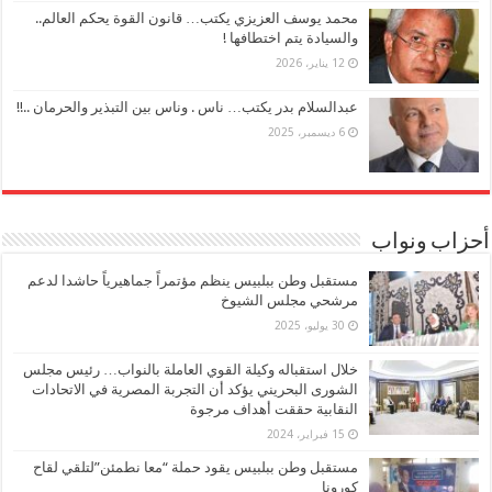
محمد يوسف العزيزي يكتب… قانون القوة يحكم العالم..
والسيادة يتم اختطافها !
12 يناير، 2026
عبدالسلام بدر يكتب… ناس . وناس بين التبذير والحرمان ..!!
6 ديسمبر، 2025
أحزاب ونواب
مستقبل وطن ببلبيس ينظم مؤتمراً جماهيرياً حاشدا لدعم
مرشحي مجلس الشيوخ
30 يوليو، 2025
خلال استقباله وكيلة القوي العاملة بالنواب… رئيس مجلس
الشورى البحريني يؤكد أن التجربة المصرية في الاتحادات
النقابية حققت أهداف مرجوة
15 فبراير، 2024
مستقبل وطن ببلبيس يقود حملة “معا نطمئن”لتلقي لقاح
كورونا