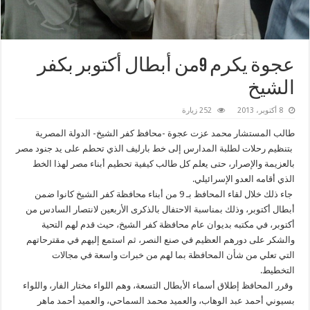
عجوة يكرم 9من أبطال أكتوبر بكفر
الشيخ
8 أكتوبر، 2013
252 زيارة
طالب المستشار محمد عزت عجوة -محافظ كفر الشيخ- الدولة المصرية
بتنظيم رحلات لطلبة المدارس إلى خط بارليف الذي تحطم على يد جنود مصر
بالعزيمة والإصرار، حتى يعلم كل طالب كيفية تحطيم أبناء مصر لهذا الخط
الذي أقامه العدو الإسرائيلي.
جاء ذلك خلال لقاء المحافظ بـ 9 من أبناء محافظة كفر الشيخ كانوا ضمن
أبطال أكتوبر، وذلك بمناسبة الاحتفال بالذكرى الأربعين لانتصار السادس من
أكتوبر، في مكتبه بديوان عام محافظة كفر الشيخ، حيث قدم لهم التحية
والشكر على دورهم العظيم في صنع النصر، ثم استمع إليهم في مقترحاتهم
التي تعلي من شأن المحافظة بما لهم من خبرات واسعة في مجالات
التخطيط.
وقرر المحافظ إطلاق أسماء الأبطال التسعة، وهم اللواء مختار الفار، واللواء
بسيوني أحمد عبد الوهاب، والعميد محمد السماحي، والعميد أحمد ماهر