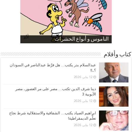
صورة كاركاتيرية
صورة كاركاتيرية
الناموس و أنواع الحشرات
الموظفين بعد ارتفاع الأسعار
ارتفاع نسبة الطلاق في مصر
كتاب وأقلام
عبدالسلام بدر يكتب… هل فرَّط عبدالناصر في السودان
؟..!!
12 يناير، 2026
دينا شرف الدين تكتب… مصر على مر العصور.. مصر
الأيوبية 3
12 يناير، 2026
ابراهيم الصياد يكتب… الشفافية والاستقلالية شرط نجاح
تعلُّم الديمقراطية!
12 يناير، 2026