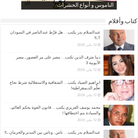
صورة كاركاتيرية
صورة كاركاتيرية
الناموس و أنواع الحشرات
الموظفين بعد ارتفاع الأسعار
ارتفاع نسبة الطلاق في مصر
كتاب وأقلام
عبدالسلام بدر يكتب… هل فرَّط عبدالناصر في السودان
؟..!!
12 يناير، 2026
دينا شرف الدين تكتب… مصر على مر العصور.. مصر
الأيوبية 3
12 يناير، 2026
ابراهيم الصياد يكتب… الشفافية والاستقلالية شرط نجاح
تعلُّم الديمقراطية!
12 يناير، 2026
محمد يوسف العزيزي يكتب… قانون القوة يحكم العالم..
والسيادة يتم اختطافها !
12 يناير، 2026
عبدالسلام بدر يكتب… ناس . وناس بين التبذير والحرمان ..!!