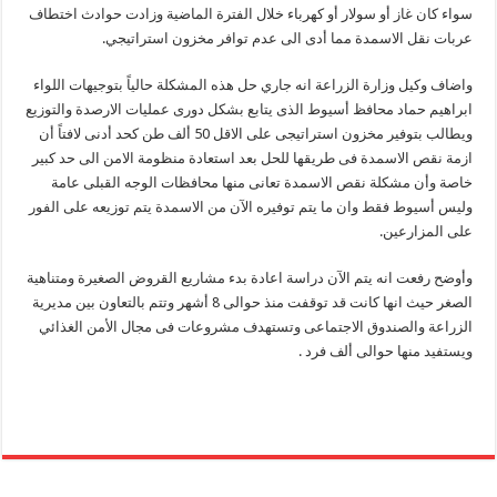
سواء كان غاز أو سولار أو كهرباء خلال الفترة الماضية وزادت حوادث اختطاف
عربات نقل الاسمدة مما أدى الى عدم توافر مخزون استراتيجي.
واضاف وكيل وزارة الزراعة انه جاري حل هذه المشكلة حالياً بتوجيهات اللواء
ابراهيم حماد محافظ أسيوط الذى يتابع بشكل دورى عمليات الارصدة والتوزيع
ويطالب بتوفير مخزون استراتيجى على الاقل 50 ألف طن كحد أدنى لافتاً أن
ازمة نقص الاسمدة فى طريقها للحل بعد استعادة منظومة الامن الى حد كبير
خاصة وأن مشكلة نقص الاسمدة تعانى منها محافظات الوجه القبلى عامة
وليس أسيوط فقط وان ما يتم توفيره الآن من الاسمدة يتم توزيعه على الفور
على المزارعين.
وأوضح رفعت انه يتم الآن دراسة اعادة بدء مشاريع القروض الصغيرة ومتناهية
الصغر حيث انها كانت قد توقفت منذ حوالى 8 أشهر وتتم بالتعاون بين مديرية
الزراعة والصندوق الاجتماعى وتستهدف مشروعات فى مجال الأمن الغذائي
ويستفيد منها حوالى ألف فرد .