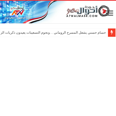
حسام حسني يشعل المسرح الروماني …ونجوم التسعينات يعيدون ذكريات الزم