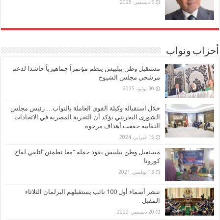
6 ديسمبر، 2025
أحزاب ونواب
مستقبل وطن ببلبيس ينظم مؤتمراً جماهيرياً حاشدا لدعم
مرشحي مجلس الشيوخ
30 يوليو، 2025
خلال استقباله وكيلة القوي العاملة بالنواب… رئيس مجلس
الشورى البحريني يؤكد أن التجربة المصرية في الاتحادات
النقابية حققت أهداف مرجوة
15 فبراير، 2024
مستقبل وطن ببلبيس يقود حملة “معا نطمئن”لتلقي لقاح
كورونا
13 نوفمبر، 2021
ننشر أسماء أول 100 نائب يستقبلهم البرلمان الثلاثاء
المقبل
20 ديسمبر، 2020