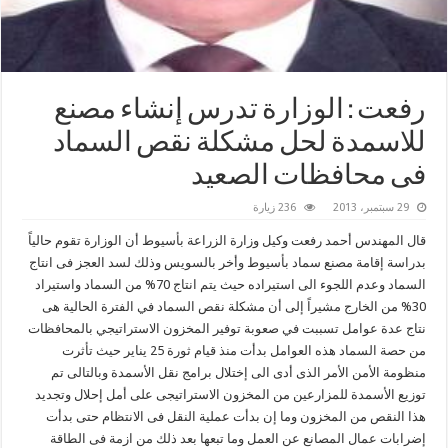
رفعت : الوزارة تدرس إنشاء مصنع
للاسمدة لحل مشكلة نقص السماد
فى محافظات الصعيد
29 سبتمبر، 2013
236 زيارة
قال المهندس أحمد رفعت وكيل وزارة الزراعة بأسيوط أن الوزارة تقوم حالياً
بدراسة إقامة مصنع سماد بأسيوط وأخر بالسويس وذلك لسد العجز فى انتاج
السماد وعدم اللجوء الى استيراده حيث يتم انتاج 70% من السماد واستيراد
30% من الخارج مشيراً إلى أن مشكلة نقص السماد في الفترة الحالية هى
نتاج عدة عوامل تسببت في صعوبة توفير المخزون الاستراتيجي بالمحافظات
من حصة السماد هذه العوامل بدأت منذ قيام ثورة 25 يناير حيث تأثرت
منظومة الأمن الأمر الذى أدى الى إختلال برامج نقل الأسمدة وبالتالى تم
توزيع الأسمدة للمزارعين من المخزون الاستراتيجى على أمل إحلال وتجديد
هذا النقص من المخزون وما إن بدأت عملية النقل فى الانتظام حتى بدأت
إضرابات عمال المصانع عن العمل وما تبعها بعد ذلك من ازمة فى الطاقة