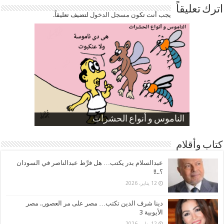
اترك تعليقاً
يجب أنت تكون
مسجل الدخول
لتضيف تعليقاً.
صورة كاركاتيرية
صورة كاركاتيرية
الناموس و أنواع الحشرات
الموظفين بعد ارتفاع الأسعار
ارتفاع نسبة الطلاق في مصر
كتاب وأقلام
عبدالسلام بدر يكتب… هل فرَّط عبدالناصر في السودان
؟..!!
12 يناير، 2026
دينا شرف الدين تكتب… مصر على مر العصور.. مصر
الأيوبية 3
12 يناير، 2026