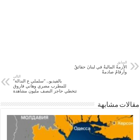
السابق
الأزمةُ الماليةُ في لبنانَ حقائقٌ
وأرقامٌ صادمةٌ
التالي
بالفيديو.. “سلملي ع الندالة”
للمطرب مصري وهاني فاروق
تتخطي حاجز النصف مليون مشاهدة
مقالات مشابهة