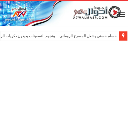
حسام حسني يشعل المسرح الروماني …ونجوم التسعينات يعيدون ذكريات الزم