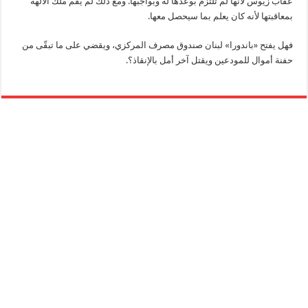
عقاب زيوس لأنها لم تلتزم بوعدها له وبواجبها. ومع ذلك لم يقم ملك الآلهة
بمعاقبتها لأنه كان يعلم بما سيحصل معها.
فهل يفتح «باندورا» لبنان صندوق مصرف المركزي، ويقضي على ما تبقّى من
حفنة أموال للمودعين ويقتل آخر أمل بالإنقاذ؟.