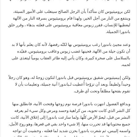
لكن بروميثيوس كان متأكداً بأن الرجل الصالح سيتغلب على الأمور السيئة،
وينتفع من النار من أجل الخير، ولهذا قام بروميثيوس بسرقة النار من الآلهة
ليعطيها للإنسان، فقرر زيوس معاقبة بروميثيوس على فعلته بدهاء ، وقرر خلق
باندورا الجميلة.
وعند مجيئ باندورا رغب بروميثيوس بها لكنّه رفضها، لأنه كان يعلم بأنها لا بد
أن تكون حيلة من الآلهة. فحينها غضب زيوس وعاقب بروميثيوس، فقيّده
بالسلاسل على صخرة كبيرة، وكان يأتي إليه طائر العقاب يومياً ليتغذى على
لحمه.
ولكن إبيميثيوس شقيق بروميثيوس قبل باندورا لتكون زوجةً له، وهو كان رجلاً
وحيداً ولطيفاً. وبعد أن تزوّجا أُعطيت لـباندورا آنية جميلة، وتعليمات بأن لا
تقوم بفتحها مطلقاً وتحت أي ظرف.
وبدافع الفضول انتهزت باندورا فرصة نوم زوجها وفتحت الآنية، فانطلق منها
كل الشر الذي كانت تحويه، من كراهية وحسد ومرض وكل سيء لم يعرفه
البشر من قبل، ليعمّ الأرض كلّها. ولما سارعت باندورا إلى إغلاق الآنية، كانت
جميع محتوياتها قد تحررت منها، إلا شيء واحد بقي في قعرها، وهو روح الأمل،
واسمه إلبيس، ثم شعرت باندورا بحزن شديد لما فعلته ، وخشيت أن تواجه