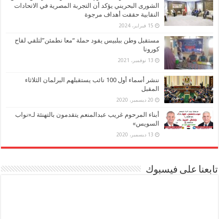
الشورى البحريني يؤكد أن التجربة المصرية في الاتحادات
النقابية حققت أهداف مرجوة
15 فبراير، 2024
مستقبل وطن ببلبيس يقود حملة “معا نطمئن”لتلقي لقاح
كورونا
13 نوفمبر، 2021
ننشر أسماء أول 100 نائب يستقبلهم البرلمان الثلاثاء
المقبل
20 ديسمبر، 2020
أبناء المرحوم غريب عبدالمنعم يتقدمون بالتهنئة لـ«نواب
السويس»
13 ديسمبر، 2020
تابعنا على فيسبوك