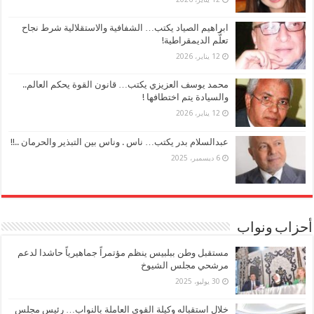
ابراهيم الصياد يكتب… الشفافية والاستقلالية شرط نجاح
تعلُّم الديمقراطية!
12 يناير، 2026
محمد يوسف العزيزي يكتب… قانون القوة يحكم العالم..
والسيادة يتم اختطافها !
12 يناير، 2026
عبدالسلام بدر يكتب… ناس . وناس بين التبذير والحرمان ..!!
6 ديسمبر، 2025
أحزاب ونواب
مستقبل وطن ببلبيس ينظم مؤتمراً جماهيرياً حاشدا لدعم
مرشحي مجلس الشيوخ
30 يوليو، 2025
خلال استقباله وكيلة القوي العاملة بالنواب… رئيس مجلس