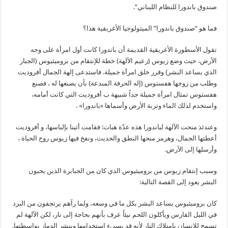
صندوق باندورا للنظام اللبناني”.
فما هو “صندوق باندورا” الميثولوجيا الأغريقية هذا؟
تقول الأسطورة الأغريقية القديمة أن باندورا كانت أول امرأة على وجه
الأرض، حيث وضع زيوس (زعيم الآلهة) خطة للإنتقام من بروميثيوس (الجبار
الذي يساعد البشر) وقرر خلق امرأة جميلة. فاستدعى إلهة الجمال أفروديت
وطلب من زوجها هفستوس (إله الحرفة المبدعة) بأن يصنعها له ، فصنع
هفستوس تمثال امرأة جميلة جداً شبيهة ب أفروديت التي كانت أمامه،
واستخدم لذلك الماء وتربة الأرض وأسماها «باندورا» .
وعندئذ منحت الآلهة لباندورا هذه عدّة هبات: فقامت أثينا بإلباسها، و أفروديت
أعطتها الجمال، وهرمز منحها النطق والحديث، ونفخ فيها زيوس روح الحياة ،
وأرسلها إلى الأرض.
وسبب إنتقام زيوس من بروميثيوس الذي كان من الجبابرة الذين يحبون
البشر يعود إلى القصة التالية:
كان بروميثيوس يساعد البشر بكل ما في وسعه، ولما رآهم يرتجفون من البرد
في الليل القارس ويأكلون اللحم نيئاً عرف بأنهم بحاجة إلى نار، لكن الآلهة لم
تسمح للإنسان بامتلاك النار لأنه قد يسيء استخدامها وينشر الدمار بواسطتها.