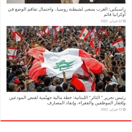
زاسبكين: الغرب يسعى لشيطنة روسيا.. واحتمال تفاقم الوضع في
أوكرانيا قائم
22 فبراير، 2022
رئيس تحرير ” الثائر” اللبنانية: خطة مالية جهنّمية لقنص المودعين
وإفقار الموظفين والفقراء، وإنقاذ المصارف
13 فبراير، 2022