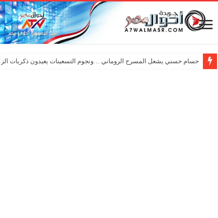
حسام حسني يشعل المسرح الروماني …ونجوم التسعينات يعيدون ذكريات الزم