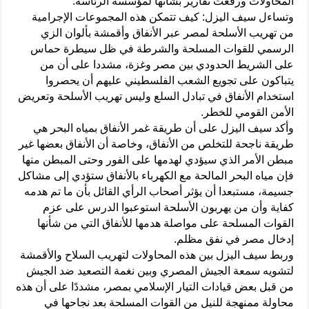
المحاولات ورفعت تقارير بشأنها لمؤسسة الرئاسة.
وتساءل سيف اليزل: كيف تتمكن هذه المجموعات الإجرامية
من تهريب الأسلحة لمصر عبر الأنفاق وأقمشة بألوان الزي
الرسمي للقوات المسلحة والشرطة في ظل سيطرة حماس
على الشريط الحدودي بين مصر وغزة، مشددا على أن من
يتباكون على تجويع الشعب الفلسطيني عليهم أن يحصروا
استخدام الأنفاق في تبادل السلع وليس تهريب الأسلحة وتعريض
الأمن القومي للخطر.
وأكد سيف اليزل على أن طريقة غمر الأنفاق بمياه البحر هي
طريقة ناجحة للتخلص من الأنفاق، وخاصة أن الأنفاق بعضها غير
مبطن الأمر الذي سيؤدي لهدمها على الفور وحتى المبطن منها
فإن مياه البحر المالحة مع الكهرباء بالأنفاق ستؤدي إلى مشاكل
جسيمة، مستبعدا أن يؤثر أصحاب الرأي القائل بأن ما تم هدمه
كفاية وأن من يهربون الأسلحة استوعبوا الدرس على عزم
القوات المسلحة على مواصلة هدمها للأنفاق التي من شأنها
إدخال مصر في نفق مظلم.
وربط سيف اليزل بين هذه المحاولات لتهريب السلاح والأقمشة
لتشويه سمعة الجيش المصري وبين نغمة التصعيد ضد الجيش
من قبل بعض قيادات التيار الإسلامي بمصر، مشددًا على أن هذه
محاولة ممنهجة للنيل من القوات المسلحة بعد نجاحها في