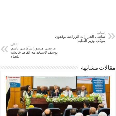
السابق
سائقى الجرارات الزراعية يوقفون
موكب وزير التعليم
التالي
مرتضى منصور:سأقاضى باسم
يوسف لاستخدامه الفاظ خادشه
للحياء
مقالات مشابهة