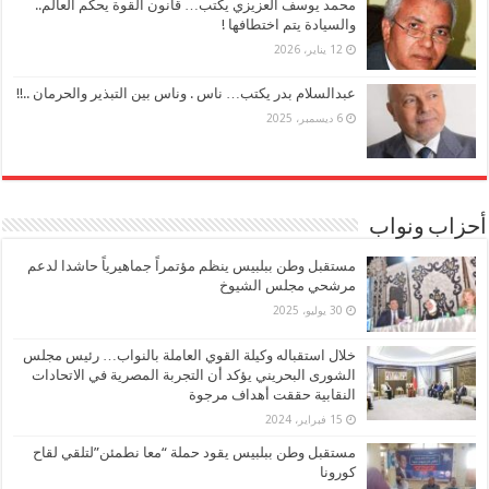
محمد يوسف العزيزي يكتب… قانون القوة يحكم العالم..
والسيادة يتم اختطافها !
12 يناير، 2026
عبدالسلام بدر يكتب… ناس . وناس بين التبذير والحرمان ..!!
6 ديسمبر، 2025
أحزاب ونواب
مستقبل وطن ببلبيس ينظم مؤتمراً جماهيرياً حاشدا لدعم
مرشحي مجلس الشيوخ
30 يوليو، 2025
خلال استقباله وكيلة القوي العاملة بالنواب… رئيس مجلس
الشورى البحريني يؤكد أن التجربة المصرية في الاتحادات
النقابية حققت أهداف مرجوة
15 فبراير، 2024
مستقبل وطن ببلبيس يقود حملة “معا نطمئن”لتلقي لقاح
كورونا