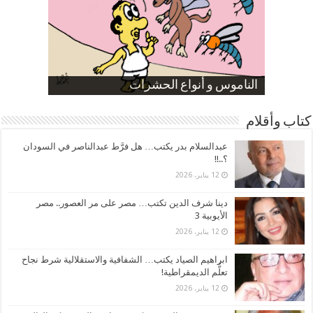
صورة كاركاتيرية
صورة كاركاتيرية
الناموس و أنواع الحشرات
الموظفين بعد ارتفاع الأسعار
ارتفاع نسبة الطلاق في مصر
كتاب وأقلام
عبدالسلام بدر يكتب… هل فرَّط عبدالناصر في السودان
؟..!!
12 يناير، 2026
دينا شرف الدين تكتب… مصر على مر العصور.. مصر
الأيوبية 3
12 يناير، 2026
ابراهيم الصياد يكتب… الشفافية والاستقلالية شرط نجاح
تعلُّم الديمقراطية!
12 يناير، 2026