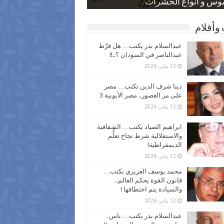
 كاركاتيرية
 كاركاتيرية
موس و أنواع الحشرات
ظفين بعد ارتفاع الأسعار
اع نسبة الطلاق في مصر
وأقلام
عبدالسلام بدر يكتب… هل فرَّط
عبدالناصر في السودان ؟..!!
12 يناير، 2026
دينا شرف الدين تكتب… مصر
على مر العصور.. مصر الأيوبية 3
12 يناير، 2026
ابراهيم الصياد يكتب… الشفافية
والاستقلالية شرط نجاح تعلُّم
الديمقراطية!
12 يناير، 2026
محمد يوسف العزيزي يكتب…
قانون القوة يحكم العالم..
والسيادة يتم اختطافها !
12 يناير، 2026
عبدالسلام بدر يكتب… ناس .