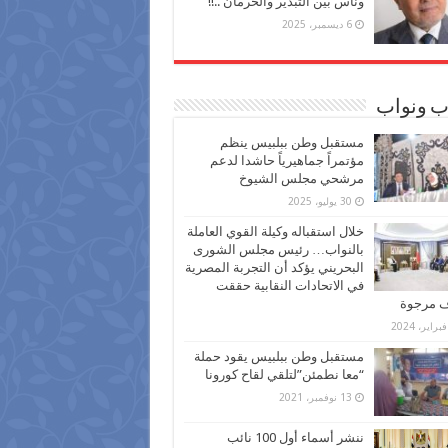
وناس بين التبذير والحرمان ..!!
6 ديسمبر، 2025
ب ونواب
مستقبل وطن ببلبيس ينظم
مؤتمراً جماهيرياً حاشدا لدعم
مرشحي مجلس الشيوخ
30 يوليو، 2025
خلال استقباله وكيلة القوي العاملة
بالنواب… رئيس مجلس الشورى
البحريني يؤكد أن التجربة المصرية
في الاتحادات النقابية حققت
ف مرجوة
مستقبل وطن ببلبيس يقود حملة
“معا نطمئن”لتلقي لقاح كورونا
13 نوفمبر، 2021
ننشر أسماء أول 100 نائب