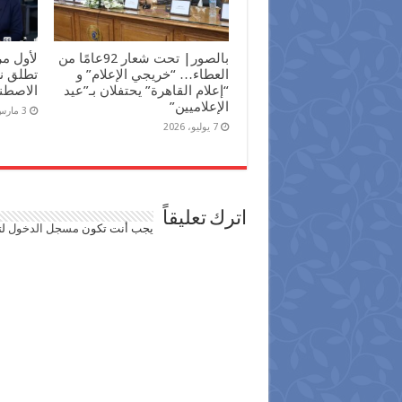
بالصور| تحت شعار 92عامًا من
لأول م
العطاء… “خريجي الإعلام” و
تطلق نش
“إعلام القاهرة” يحتفلان بـ”عيد
الاصطن
الإعلاميين”
3 مارس، 2026
7 يوليو، 2026
اترك تعليقاً
يجب أنت تكون
مسجل الدخول
لت