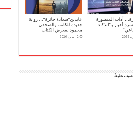
رة… أداب المنضورة
عابدين”سعادة حائرة”… رواية
رة أخبار بـ”الذكاء
جديدة للكاتب والصحفي.
اعي”
محمود بمعرض الكتاب
12 يناير، 2026
ضيف تعليقاً.