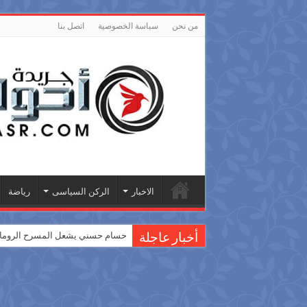
من نحن
سياسة الخصوصية
اتصل بنا
الاخبار
الركن السياسى
رياضة
حسام حسني يشعل المسرح الروماني
أخبار عاجلة