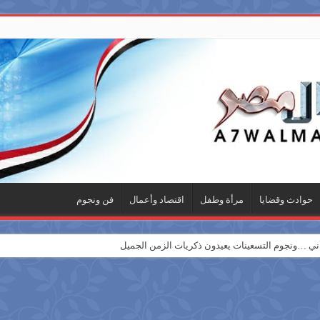
حوادث وقضايا
مرأة وطفل
اقتصاد وأعمال
فن ونجوم
 …ونجوم التسعينات يعيدون ذكريات الزمن الجميل