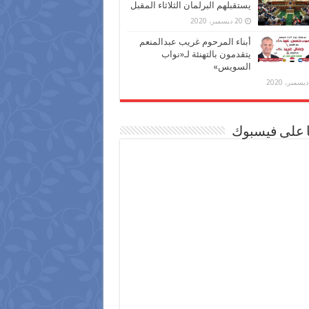
يستقبلهم البرلمان الثلاثاء المقبل
20 ديسمبر، 2020
أبناء المرحوم غريب عبدالمنعم
يتقدمون بالتهنئة لـ«نواب
السويس»
ا على فيسبوك