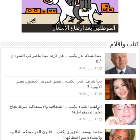
صورة كاركاتيرية
صورة كاركاتيرية
الناموس و أنواع الحشرات
الموظفين بعد ارتفاع الأسعار
ارتفاع نسبة الطلاق في مصر
كتاب وأقلام
عبدالسلام بدر يكتب… هل فرَّط عبدالناصر في السودان
؟..!!
12 يناير، 2026
دينا شرف الدين تكتب… مصر على مر العصور.. مصر
الأيوبية 3
12 يناير، 2026
ابراهيم الصياد يكتب… الشفافية والاستقلالية شرط نجاح
تعلُّم الديمقراطية!
12 يناير، 2026
محمد يوسف العزيزي يكتب… قانون القوة يحكم العالم..
والسيادة يتم اختطافها !