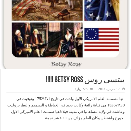
بيتسي روس Betsy Ross !!!!!
17 مارس، 2013
725 زيارة
انها مصممة العلم الامريكي الاول ولدت في تاريخ 1\1\1752 وتوفيت في
30\1\1836 هي فنانة رائعة وكانت تجيد فن الخياطة و التصميم والتطريز ولدت
وعاشت في ولاية بنسلفانيا في مدينة فيلادلفيا صممت العلم الاميركي الاول
لجورج واشنطن وكان العلم مؤلف من 13 عشر نجمة