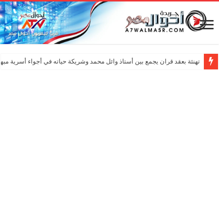
لأول مرة… أداب المنضورة تطلق نشرة أخبار بـ”الذكاء الاصطناعي”
تهنئة بعقد قران يجمع بين أستاذ وائل محمد وشريكة حياته في أجواء أسرية مبه