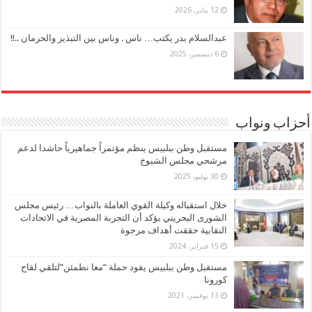
12 يناير، 2026
عبدالسلام بدر يكتب… ناس . وناس بين التبذير والحرمان ..!!
6 ديسمبر، 2025
أحزاب ونواب
مستقبل وطن ببلبيس ينظم مؤتمراً جماهيرياً حاشدا لدعم
مرشحي مجلس الشيوخ
30 يوليو، 2025
خلال استقباله وكيلة القوي العاملة بالنواب… رئيس مجلس
الشورى البحريني يؤكد أن التجربة المصرية في الاتحادات
النقابية حققت أهداف مرجوة
15 فبراير، 2024
مستقبل وطن ببلبيس يقود حملة “معا نطمئن”لتلقي لقاح
كورونا
13 نوفمبر، 2021