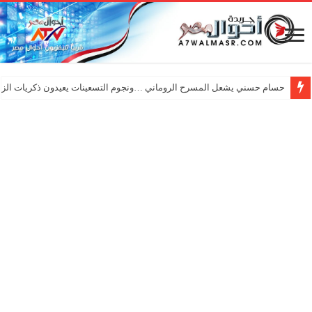
حسام حسني يشعل المسرح الروماني …ونجوم التسعينات يعيدون ذكريات الزم