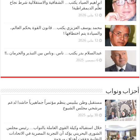
ابراهيم الصياد يكتب… الشفافية والاستقلالية شرط نجاح
تعلُّم الديمقراطية!
12 يناير، 2026
محمد يوسف العزيزي يكتب… قانون القوة يحكم العالم..
والسيادة يتم اختطافها !
12 يناير، 2026
عبدالسلام بدر يكتب… ناس . وناس بين التبذير والحرمان ..!!
6 ديسمبر، 2025
أحزاب ونواب
مستقبل وطن ببلبيس ينظم مؤتمراً جماهيرياً حاشدا لدعم
مرشحي مجلس الشيوخ
30 يوليو، 2025
خلال استقباله وكيلة القوي العاملة بالنواب… رئيس مجلس
الشورى البحريني يؤكد أن التجربة المصرية في الاتحادات
النقابية حققت أهداف مرجوة