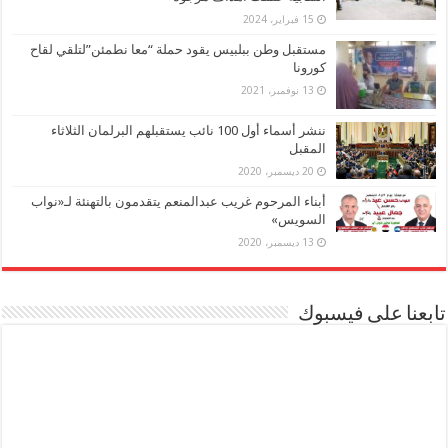
15 فبراير، 2024
مستقبل وطن ببلبيس يقود حملة “معا نطمئن”لتلقي لقاح
كورونا
13 نوفمبر، 2021
ننشر أسماء أول 100 نائب يستقبلهم البرلمان الثلاثاء
المقبل
20 ديسمبر، 2020
أبناء المرحوم غريب عبدالمنعم يتقدمون بالتهنئة لـ«نواب
السويس»
13 ديسمبر، 2020
تابعنا على فيسبوك