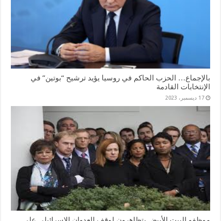
بالإجماع… الحزب الحاكم في روسيا يؤيد ترشيح “بوتين” في
الإنتخابات القادمة
17 ديسمبر، 2023
موظفو البيت الأبيض يتظاهرون لوقف العدوان الإسرائيلي على