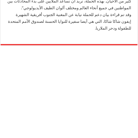
كثير من الأحيان. بهذه الحملة، نريد أن نساعد الملايين على بدء المحادثات بين
المواطنين في جميع أنحاء العالم ومختلف ألوان الطيف الأيديولوجي”.
وقد تم قراءة بيان دعم للحملة نيابة عن المغنية الجنوب أفريقية الشهيرة
إيفون شاكا شاكا، التي هي أيضا سفيرة للنوايا الحسنة لصندوق الأمم المتحدة
للطفولة ودحر الملاريا.