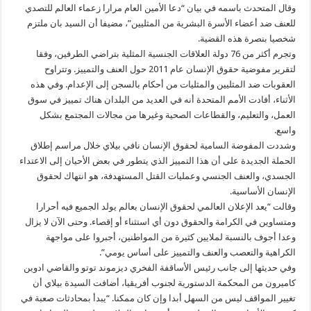
وقال المتحدث باسمه في بيان “دعا الأمين العام مرارا زعماء العالم للتصدي
للعنف ضد أعضاء الأسرة البشرية من المثليين”، مضيفا أن السيد بان ملتزم
شخصيا بنصرة هذه القضية.
وتجرم أكثر من 76 دولة العلاقات الجنسية المثلية بتراضي الطرفين، وفقا
لتقرير مفوضية حقوق الإنسان عام 2011 حول العنف والتمييز. وتتراوح
العقوبات ضد المثليين والمثليات من أحكام بالسجن إلى الإعدام. وفي هذه
الأثناء، أفادت الأمم المتحدة أنه في العديد من البلدان هناك تمييز في سوق
العمل، والتعليم، والقطاعات الصحية وغيرها من مجالات المجتمع بشكل
واسع.
وشددت المفوضة السامية لحقوق الإنسان نافي بيلاي خلال مراسم إطلاق
الحملة الجديدة على أن هذا التمييز الذي يتطور في بعض الأحيان إلى الاعتداء
الجسدي، والعنف الجنسي وعمليات القتل المستهدفة، هو انتهاك لحقوق
الإنسان الأساسية.
وقالت “يعد الإعلان العالمي لحقوق الإنسان بعالم يولد الجميع فيه أحرارا
ومتساوين في الكرامة والحقوق دون أي استثناء أو إقصاء. وحتى الآن لا يزال
وعدا أجوف بالنسبة لملايين كثيرة من المواطنين، أجبروا على مواجهة
الكراهية والتعصب والعنف والتمييز على أساس يومي”.
وفي حديثها إلى جانب رئيس الأساقفة الفخري ديزموند توتو والقاضي ادوين
كاميرون من المحكمة الدستورية لجنوب أفريقيا، أضافت السيدة بيلاي أن
تغيير المواقف ليس من السهل أبدا وإن كان ممكنا. “يبدأ بمحادثات صعبة في