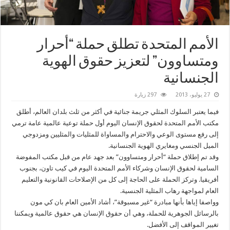
الأمم المتحدة تطلق حملة “أحرار
ومتساوون” لتعزيز حقوق الهوية
الجنسانية
27 يوليو، 2013
297 زيارة
فيما يعتبر السلوك المثلي جريمة جنائية في أكثر من ثلث بلدان العالم، أطلق
مكتب الأمم المتحدة لحقوق الإنسان اليوم أول حملة توعية عالمية عامة ترمي
إلى رفع مستوى الوعي والاحترام والمساواة للمثليات والمثليين ومزدوجي
الميل الجنسي ومغايري الهوية الجنسانية.
وقد تم إطلاق حملة “أحرار ومتساوون” بعد جهد عام من قبل مكتب المفوضة
السامية لحقوق الإنسان وشركاء الأمم المتحدة اليوم في كيب تاون، بجنوب
أفريقيا. وتركز الحملة على الحاجة إلى كل من الإصلاحات القانونية والتعليم
العام لمواجهة رهاب المثلية الجنسية.
وواصفا إياها بأنها مبادرة “غير مسبوقة”، أشاد الأمين العام بان كي مون
بالرسائل الجوهرية للحملة، وهي أن حقوق الإنسان هي حقوق عالمية ويمكننا
تغيير المواقف إلى الأفضل.