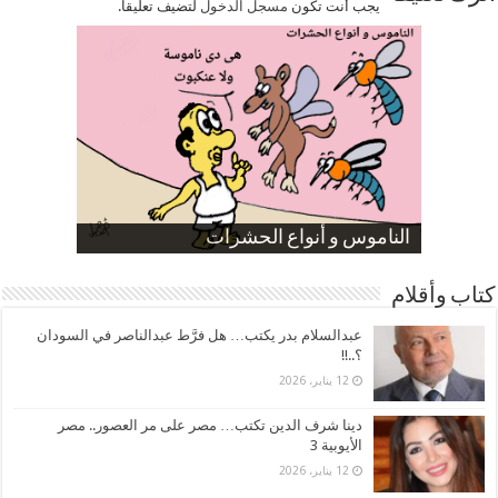
يجب أنت تكون
مسجل الدخول
لتضيف تعليقاً.
صورة كاركاتيرية
صورة كاركاتيرية
الناموس و أنواع الحشرات
الموظفين بعد ارتفاع الأسعار
ارتفاع نسبة الطلاق في مصر
كتاب وأقلام
عبدالسلام بدر يكتب… هل فرَّط عبدالناصر في السودان
؟..!!
12 يناير، 2026
دينا شرف الدين تكتب… مصر على مر العصور.. مصر
الأيوبية 3
12 يناير، 2026