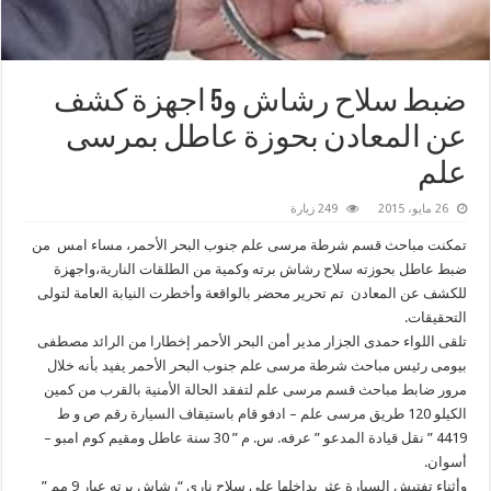
ضبط سلاح رشاش و5 اجهزة كشف
عن المعادن بحوزة عاطل بمرسى
علم
26 مايو، 2015
249 زيارة
تمكنت مباحث قسم شرطة مرسى علم جنوب البحر الأحمر، مساء امس من
ضبط عاطل بحوزته سلاح رشاش برته وكمية من الطلقات النارية،واجهزة
للكشف عن المعادن تم تحرير محضر بالواقعة وأخطرت النيابة العامة لتولى
التحقيقات.
تلقى اللواء حمدى الجزار مدير أمن البحر الأحمر إخطارا من الرائد مصطفى
بيومى رئيس مباحث شرطة مرسى علم جنوب البحر الأحمر يفيد بأنه خلال
مرور ضابط مباحث قسم مرسى علم لتفقد الحالة الأمنية بالقرب من كمين
الكيلو 120 طريق مرسى علم – ادفو قام باستيقاف السيارة رقم ص و ط
4419 ” نقل قيادة المدعو ” عرفه. س. م ” 30 سنة عاطل ومقيم كوم امبو –
أسوان.
وأثناء تفتيش السيارة عثر بداخلها على سلاح نارى “رشاش برته عيار 9 مم ”