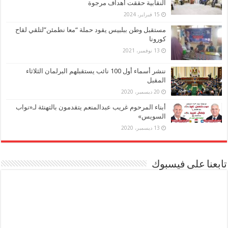
النقابية حققت أهداف مرجوة
15 فبراير، 2024
مستقبل وطن ببلبيس يقود حملة “معا نطمئن”لتلقي لقاح
كورونا
13 نوفمبر، 2021
ننشر أسماء أول 100 نائب يستقبلهم البرلمان الثلاثاء
المقبل
20 ديسمبر، 2020
أبناء المرحوم غريب عبدالمنعم يتقدمون بالتهنئة لـ«نواب
السويس»
13 ديسمبر، 2020
تابعنا على فيسبوك