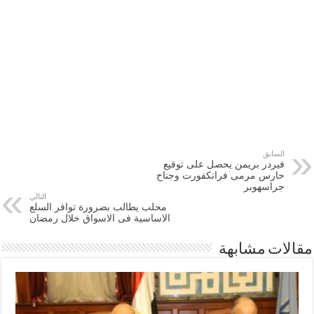
السابق
فيردر بريمن يحصل على توقيع
حارس مرمى فرانكفورت وجناح
جراسهوبر
التالي
محلب يطالب بضرورة توافر السلع
الاساسية فى الاسواق خلال رمضان
مقالات مشابهة