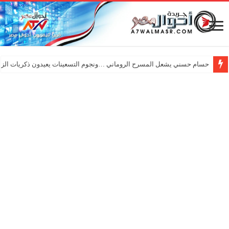
حسام حسني يشعل المسرح الروماني …ونجوم التسعينات يعيدون ذكريات الزم