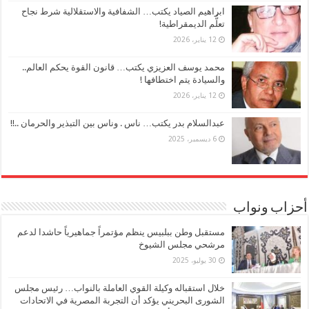
ابراهيم الصياد يكتب… الشفافية والاستقلالية شرط نجاح
تعلُّم الديمقراطية!
12 يناير، 2026
محمد يوسف العزيزي يكتب… قانون القوة يحكم العالم..
والسيادة يتم اختطافها !
12 يناير، 2026
عبدالسلام بدر يكتب… ناس . وناس بين التبذير والحرمان ..!!
6 ديسمبر، 2025
أحزاب ونواب
مستقبل وطن ببلبيس ينظم مؤتمراً جماهيرياً حاشدا لدعم
مرشحي مجلس الشيوخ
30 يوليو، 2025
خلال استقباله وكيلة القوي العاملة بالنواب… رئيس مجلس
الشورى البحريني يؤكد أن التجربة المصرية في الاتحادات