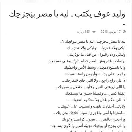
وليد عوف يكتب .. ليه يا مصر بنِجرَحِك
..
17 يوليو، 2013
363 زيارة
ليه يا مصر بنجرَحِك.. ليه يا مصر بنوجَعِك ؟..
ليكي ولاد غدَروا … وليكي ولاد تحرُسِك
وليكي ولاد رَحَلوا .. من قبل ما توَدَعِك ..
برصاصة غدر وش الفجر قدام دارِك وعلى مَسمَعِك
وانا بامسَح دمعِك .. وسط الأنين واحضُنِك
و احِب على يدِك .. وأبوس واستسمَحِك ..
لا اللي راح راجِع .. ولا اللي جاي حَيفرَحِك ..
يا اللي زرعتي الخير و قلَبناه حَنضَل بيسَمِمِك ..
غِفِلنا كتيير …. وفضِلنا سنين ما بنِسمَعِك
لا اللي حَكم عَدَل ولا محكوم أنصَفِك …
ولادِك.. أحفادِك تاهِت واتشَتِتِت على عَتبِتِك ..
سامحينا يا أمي واغفِري نسينا أخلاقِك وتربيتِك ..
وراجعين حالفين … نصون كرامتِك وعِزِتِك
واللي يجرَح أو يوجَعِك نجيبُه أسير والكون يسمَعِك