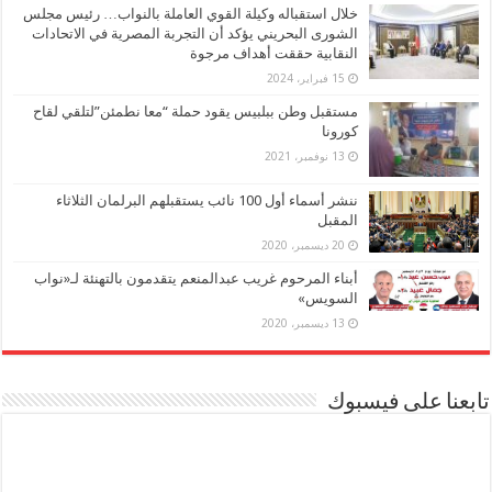
خلال استقباله وكيلة القوي العاملة بالنواب… رئيس مجلس
الشورى البحريني يؤكد أن التجربة المصرية في الاتحادات
النقابية حققت أهداف مرجوة
15 فبراير، 2024
مستقبل وطن ببلبيس يقود حملة “معا نطمئن”لتلقي لقاح
كورونا
13 نوفمبر، 2021
ننشر أسماء أول 100 نائب يستقبلهم البرلمان الثلاثاء
المقبل
20 ديسمبر، 2020
أبناء المرحوم غريب عبدالمنعم يتقدمون بالتهنئة لـ«نواب
السويس»
13 ديسمبر، 2020
تابعنا على فيسبوك