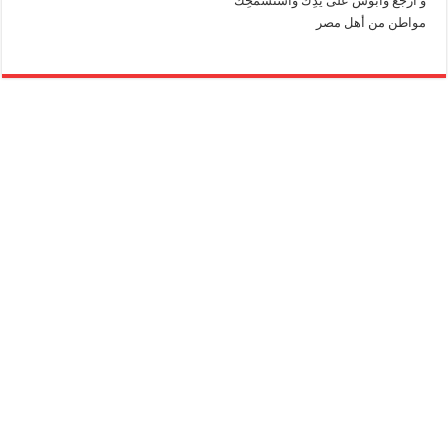
و ارجَع وأبوس على يدِك واستسمَحِك
مواطن من أهل مصر