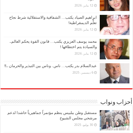
12 يناير، 2026
ابراهيم الصياد يكتب… الشفافية والاستقلالية شرط نجاح
تعلُّم الديمقراطية!
12 يناير، 2026
محمد يوسف العزيزي يكتب… قانون القوة يحكم العالم..
والسيادة يتم اختطافها !
12 يناير، 2026
عبدالسلام بدر يكتب… ناس . وناس بين التبذير والحرمان ..!!
6 ديسمبر، 2025
أحزاب ونواب
مستقبل وطن ببلبيس ينظم مؤتمراً جماهيرياً حاشدا لدعم
مرشحي مجلس الشيوخ
30 يوليو، 2025