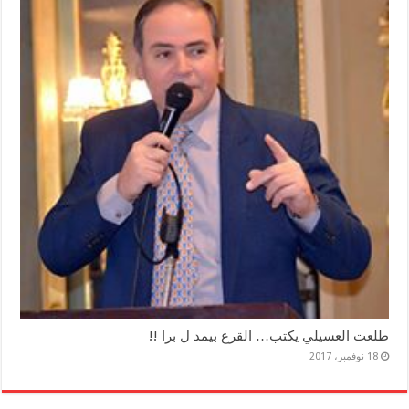
طلعت العسيلي يكتب… القرع بيمد ل برا !!
18 نوفمبر، 2017