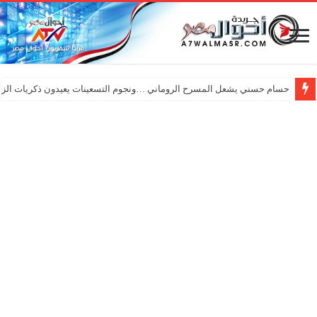
حسام حسني يشعل المسرح الروماني …ونجوم التسعينات يعيدون ذكريات الزم