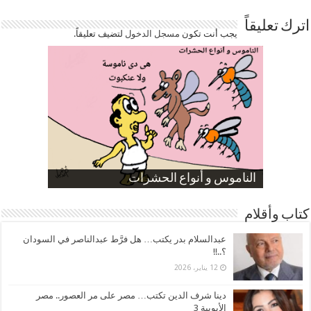
اترك تعليقاً
يجب أنت تكون
مسجل الدخول
لتضيف تعليقاً.
صورة كاركاتيرية
صورة كاركاتيرية
الناموس و أنواع الحشرات
الموظفين بعد ارتفاع الأسعار
ارتفاع نسبة الطلاق في مصر
كتاب وأقلام
عبدالسلام بدر يكتب… هل فرَّط عبدالناصر في السودان
؟..!!
12 يناير، 2026
دينا شرف الدين تكتب… مصر على مر العصور.. مصر
الأيوبية 3