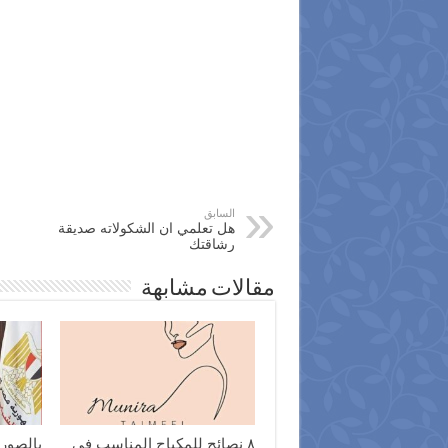
السابق
هل تعلمي ان الشكولاته صديقة
رشاقتك
مقالات مشابهة
٨ نصائح للمكياج المناسب في
بالصور|