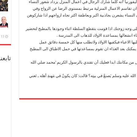
ليفورنيا ‘انه كلما شارك الرجال في اعمال المنزل يزداد شعور النساء
ضا ان تقاسم الاعمال المنزلية مرتبط بمستوى الرضا عن الزواج وفي
 النساء يشعرن بجاذبية اكبر وبعاطفة اكثر تجاه ازواجهم اذا شاركوهن
لى وجه زوجتك اذا قومت بتقطع السلطة اثناء وجودها بالمطبخ لتحضير
ناء انشغالها بمساعدة الاولاد للذهاب الى المدرسة .
13 ديسمبر، 2020
ا الاعباء فيكفيها الاولاد ولاتطلب منها كل خمسة دقائق عمل
يمكنك بعد الغذاء ان تقوم بمساعدتها في حمل الاطباق الى المطبخ
تابعن
من مكانتك ابدا فعليك أن تقتدي بالرسول الكريم ‘محمد صلي الله
 الله عليه وسلم يَصنعُ في بيتِه؟ قالت: كان يكونُ في مَهنةِ أهله ـ تَعني