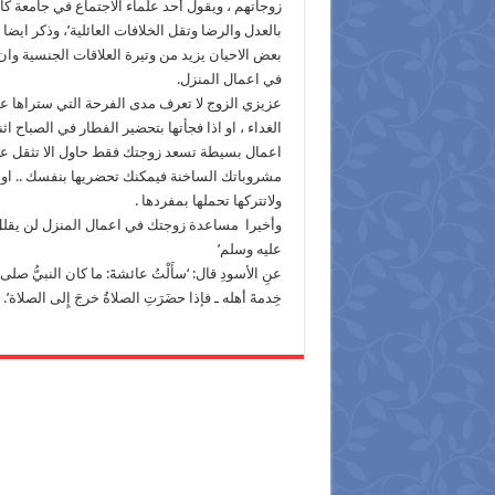
زوجاتهم ، ويقول أحد علماء الاجتماع في جامعة كا
بالعدل والرضا وتقل الخلافات العائلية’، وذكر اي
بعض الاحيان يزيد من وتيرة العلاقات الجنسية وان
في اعمال المنزل.
عزيزي الزوج لا تعرف مدى الفرحة التي ستراها ع
الغداء ، او اذا فجأتها بتحضير الفطار في الصباح اث
اعمال بسيطة تسعد زوجتك فقط حاول الا تثقل عليه
مشروباتك الساخنة فيمكنك تحضريها بنفسك .. او 
ولاتتركها تحملها بمفردها .
وأخيرا مساعدة زوجتك في اعمال المنزل لن يقلل 
عليه وسلم’
عنِ الأسودِ قال: ‘سأَلْتُ عائشةَ: ما كان النبيُّ صلى
خِدمةَ أهله ـ فإذا حضَرَتِ الصلاةُ خرجَ إِلى الصلاة’.