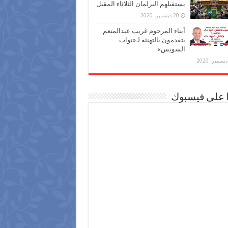
يستقبلهم البرلمان الثلاثاء المقبل
20 ديسمبر، 2020
أبناء المرحوم غريب عبدالمنعم
يتقدمون بالتهنئة لـ«نواب
السويس»
ا على فيسبوك