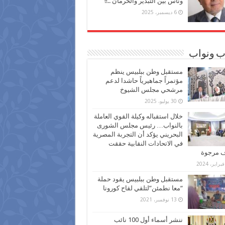
وناس بين التبذير والحرمان ..!!
6 ديسمبر، 2025
ب ونواب
مستقبل وطن ببلبيس ينظم
مؤتمراً جماهيرياً حاشدا لدعم
مرشحي مجلس الشيوخ
30 يوليو، 2025
خلال استقباله وكيلة القوي العاملة
بالنواب… رئيس مجلس الشورى
البحريني يؤكد أن التجربة المصرية
في الاتحادات النقابية حققت
ف مرجوة
مستقبل وطن ببلبيس يقود حملة
“معا نطمئن”لتلقي لقاح كورونا
13 نوفمبر، 2021
ننشر أسماء أول 100 نائب