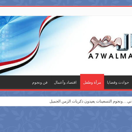
حوادث وقضايا
مرأة وطفل
اقتصاد وأعمال
فن ونجوم
 …ونجوم التسعينات يعيدون ذكريات الزمن الجميل