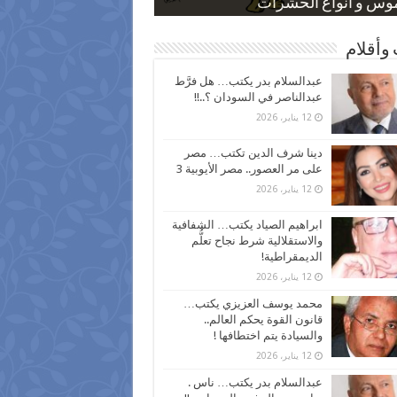
 كاركاتيرية
 كاركاتيرية
موس و أنواع الحشرات
ظفين بعد ارتفاع الأسعار
اع نسبة الطلاق في مصر
وأقلام
عبدالسلام بدر يكتب… هل فرَّط
عبدالناصر في السودان ؟..!!
12 يناير، 2026
دينا شرف الدين تكتب… مصر
على مر العصور.. مصر الأيوبية 3
12 يناير، 2026
ابراهيم الصياد يكتب… الشفافية
والاستقلالية شرط نجاح تعلُّم
الديمقراطية!
12 يناير، 2026
محمد يوسف العزيزي يكتب…
قانون القوة يحكم العالم..
والسيادة يتم اختطافها !
12 يناير، 2026
عبدالسلام بدر يكتب… ناس .