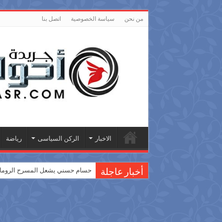
من نحن
سياسة الخصوصية
اتصل بنا
الاخبار
الركن السياسى
رياضة
حسام حسني يشعل المسرح الروماني
أخبار عاجلة