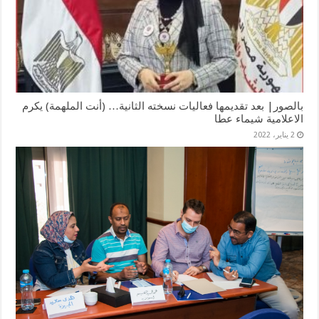
بالصور| بعد تقديمها فعاليات نسخته الثانية… (أنت الملهمة) يكرم
الاعلامية شيماء عطا
2 يناير، 2022