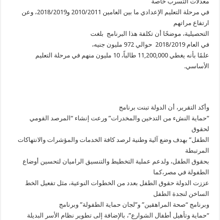
معدلات التسرب خاصة
في مرحلة التعليم الإعدادي ما بين العامين 2010/2011 و2018/2019، وعن
ارتفاع مراتهم
التحصيلية، موضحًا أن تكلفة هذا البرنامج بلغت
في العام 2018/2019 حوالي 972 مليون جنيه،
علمًا بأنه يغطي 11,200,000 طالباً، 10 مليون منهم في مرحلة التعليم
الأساسي.
وأكد التقرير، أن الدولة تبنت برنامج
“حماية النشء من التدخين والمخدرات” ورعت إنشاء “المرصد القومي
لحقوق
الطفل” بهدف وضع آلية وطنية لرصد كافة الخدمات والمؤشرات والانتهاكات
المرتبطة
بحقوق الطفل، ولدعم عملية التخطيط والتنسيق الراميان لتحسين أوضاع
الطفولة في مصر،كما
عززت الدولة حقوق الطفل بعدد من الخطوات النوعية، مثل تفعيل الخط
الساخن لنجدة الطفل
وبرنامج “صحة المراهقين” و”لجان حماية الطفولة” وبرنامج
“حماية وتأهيل أطفال الشوارع”، بالإضافة إلى تطوير نظام الأسر البديلة