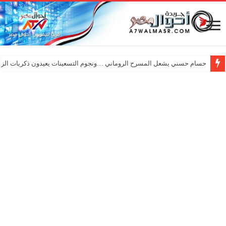
حسام حسني يشعل المسرح الروماني …ونجوم التسعينات يعيدون ذكريات الزم