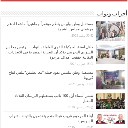
أحزاب ونواب
مستقبل وطن ببلبيس ينظم مؤتمراً جماهيرياً حاشدا لدعم
مرشحي مجلس الشيوخ
30 يوليو، 2025
خلال استقباله وكيلة القوي العاملة بالنواب… رئيس مجلس
الشورى البحريني يؤكد أن التجربة المصرية في الاتحادات
النقابية حققت أهداف مرجوة
15 فبراير، 2024
مستقبل وطن ببلبيس يقود حملة “معا نطمئن”لتلقي لقاح
كورونا
13 نوفمبر، 2021
ننشر أسماء أول 100 نائب يستقبلهم البرلمان الثلاثاء
المقبل
20 ديسمبر، 2020
أبناء المرحوم غريب عبدالمنعم يتقدمون بالتهنئة لـ«نواب
السويس»
13 ديسمبر، 2020