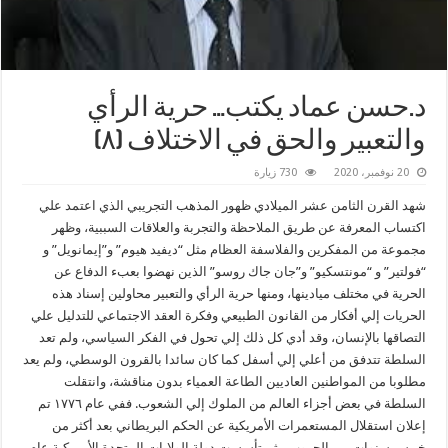
د.حسن عماد يكتب… حرية الرأي
والتعبير والحق في الاختلاف (٨)
20 نوفمبر، 2020
730 زيارة
شهد القرن الثامن عشر الميلادي ظهور المذهب التجريبي الذي اعتمد علي
اكتساب المعرفة عن طريق الملاحظة والتجربة والعلاقات السببية، وظهر
مجموعة من المفكرين والفلاسفة العظام مثل “ديفيد هيوم” و”إيمانويل” و
“فولتير” و “مونتسكيو” و”جان جاك روسو” الذين نهضوا بعبء الدفاع عن
الحرية في مختلف ميادينها، ومنها حرية الرأي والتعبير محاولين إسناد هذه
الحريات إلي أفكار من القانون الطبيعي وفكرة العقد الاجتماعي للتدليل علي
التصاقها بالإنسان، وقد أدي كل ذلك إلي تحول في الفكر السياسي، ولم تعد
السلطة تتدفق من أعلي إلي أسفل كما كان سائدا بالقرون الوسطي، ولم يعد
مطلوبا من المواطنين العاديين الطاعة العمياء بدون مناقشة، وانتقلت
السلطة في بعض أجزاء العالم من الملوك إلي الشعوب. ففي عام ١٧٧٦ تم
إعلان استقلال المستعمرات الأمريكية عن الحكم البريطاني بعد أكثر من
خمس سنوات من الحروب ، ثم تأسست دولة الولايات المتحدة الأمريكية عام