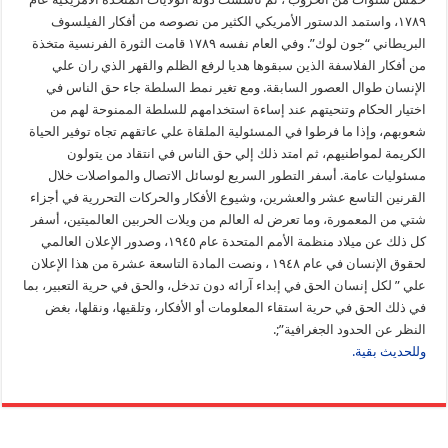
١٧٨٩، واستمد الدستور الأمريكي الكثير من نصوصه من أفكار الفيلسوف
البريطاني “جون لوك”. وفي العام نفسه ١٧٨٩ قامت الثورة الفرنسية متخذة
من أفكار الفلاسفة الذين سبقوها هديا لرفع الظلم والقهر الذي ران علي
الإنسان طوال العصور السابقة. ومع تغير نمط السلطة جاء حق الناس في
اختيار الحكام وتنحيتهم عند إساءة استخدامهم للسلطة الممنوحة لهم من
شعوبهم، وإذا ما فرطوا في المسئولية الملقاة علي عاتقهم تجاه توفير الحياة
الكريمة لمواطنيهم، ثم امتد ذلك إلي حق الناس في انتقاد من يتولون
مسئوليات عامة. أسفر التطور السريع لوسائل الاتصال والمواصلات خلال
القرنين التاسع عشر والعشرين، وشيوع الأفكار والحركات التحررية في أجزاء
شتي من المعمورة، وما تعرض له العالم من ويلات الحربين العالميتين، أسفر
كل ذلك عن ميلاد منظمة الأمم المتحدة عام ١٩٤٥، وصدور الإعلان العالمي
لحقوق الإنسان في عام ١٩٤٨ ، ونصت المادة التاسعة عشرة من هذا الإعلان
علي ” لكل إنسان الحق في إبداء آرائه دون تدخل، والحق في حرية التعبير، بما
في ذلك الحق في حرية استقاء المعلومات أو الأفكار، وتلقيها، ونقلها، بغض
النظر عن الحدود الجغرافية”;.
وللحديث بقية.