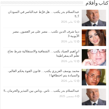
كتاب وأقلام
عبدالسلام بدر يكتب… هل فرَّط عبدالناصر في السودان
؟..!!
12 يناير، 2026
دينا شرف الدين تكتب… مصر على مر العصور.. مصر
الأيوبية 3
12 يناير، 2026
ابراهيم الصياد يكتب… الشفافية والاستقلالية شرط نجاح
تعلُّم الديمقراطية!
12 يناير، 2026
محمد يوسف العزيزي يكتب… قانون القوة يحكم العالم..
والسيادة يتم اختطافها !
12 يناير، 2026
عبدالسلام بدر يكتب… ناس . وناس بين التبذير والحرمان ..!!
6 ديسمبر، 2025