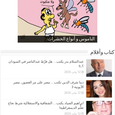
صورة كاركاتيرية
صورة كاركاتيرية
الناموس و أنواع الحشرات
الموظفين بعد ارتفاع الأسعار
ارتفاع نسبة الطلاق في مصر
كتاب وأقلام
عبدالسلام بدر يكتب… هل فرَّط عبدالناصر في السودان
؟..!!
12 يناير، 2026
دينا شرف الدين تكتب… مصر على مر العصور.. مصر
الأيوبية 3
12 يناير، 2026
ابراهيم الصياد يكتب… الشفافية والاستقلالية شرط نجاح
تعلُّم الديمقراطية!
12 يناير، 2026