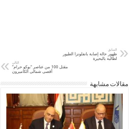
السابق
ظهور حالة إصابة بانفلونزا الطيور
لطالبة بالبحيرة
التالي
مقتل 100 من عناصر “‫‏بوكو حرام‬”
أقصى شمالى ‫‏الكاميرون‬
مقالات مشابهة