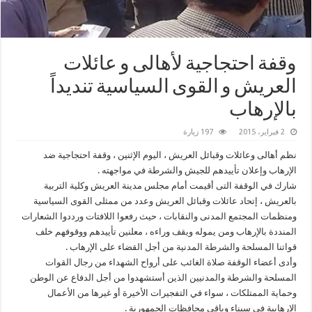
وقفة احتجاجية لأهالى و عائلات
العريش و القوى السياسية تنديداً
بالإرهاب
2 فبراير، 2015
197 زيارة
نظم أهالى وعائلات وقبائل العريش ، اليوم الإثنين ، وقفة احتجاجية ضد
الإرهاب وإعلان تأييدهم للجيش والشرطة في مواجهته .
شارك في الوقفة التى أقيمت أمام مجلس مدينة العريش وكلية التربية
بالعريش ، إتحاد عائلات وقبائل العريش وعدد من ممثلى القوى السياسية
ومنظمات المجتمع المدنى والنقابات ، حيث رفعوا اللافتات ورددوا الشعارات
المنددة بالإرهاب ومن يموله ويقف وراءه ، معلنين تأييدهم ووقوفهم خلف
قواتنا المسلحة والشرطة المدنية من أجل القضاء على الإرهاب .
وأدى أعضاء الوقفة صلاة الغائب على أرواح الشهداء من رجال القوات
المسلحة والشرطة والمدنيين الذين أستشهدوا من أجل الدفاع عن الوطن
وحماية الممتلكات ، سواء في التفجيرات الأخيرة أو غيرها من الأعمال
الإرهابية في سيناء وباقى محافظات الجمهورية .