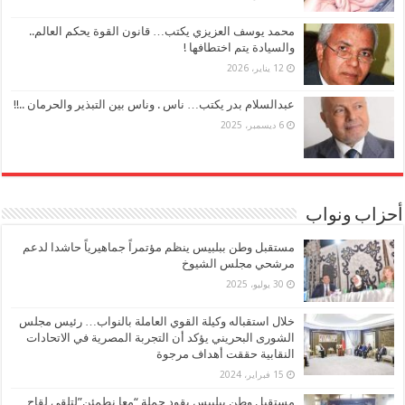
محمد يوسف العزيزي يكتب… قانون القوة يحكم العالم..
والسيادة يتم اختطافها !
12 يناير، 2026
عبدالسلام بدر يكتب… ناس . وناس بين التبذير والحرمان ..!!
6 ديسمبر، 2025
أحزاب ونواب
مستقبل وطن ببلبيس ينظم مؤتمراً جماهيرياً حاشدا لدعم
مرشحي مجلس الشيوخ
30 يوليو، 2025
خلال استقباله وكيلة القوي العاملة بالنواب… رئيس مجلس
الشورى البحريني يؤكد أن التجربة المصرية في الاتحادات
النقابية حققت أهداف مرجوة
15 فبراير، 2024
مستقبل وطن ببلبيس يقود حملة “معا نطمئن”لتلقي لقاح