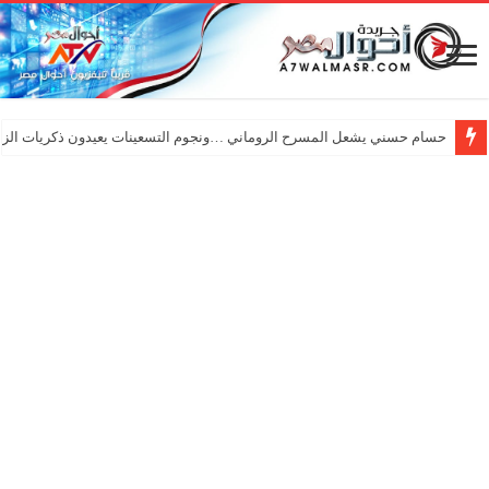
حسام حسني يشعل المسرح الروماني …ونجوم التسعينات يعيدون ذكريات الزم