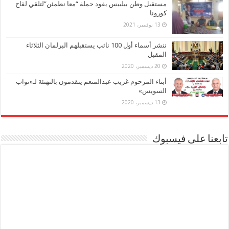
مستقبل وطن ببلبيس يقود حملة “معا نطمئن”لتلقي لقاح
كورونا
13 نوفمبر، 2021
ننشر أسماء أول 100 نائب يستقبلهم البرلمان الثلاثاء
المقبل
20 ديسمبر، 2020
أبناء المرحوم غريب عبدالمنعم يتقدمون بالتهنئة لـ«نواب
السويس»
13 ديسمبر، 2020
تابعنا على فيسبوك