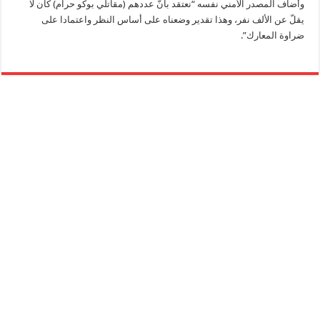
وأضاف المصدر الأمني نفسه “نعتقد بأنّ عددهم (مقاتلي بوكو حرام) كان لا
يقلّ عن الألف نفر، وهذا تقدير وضعناه على أساس النظر واعتمادا على
ضراوة المعارك”.