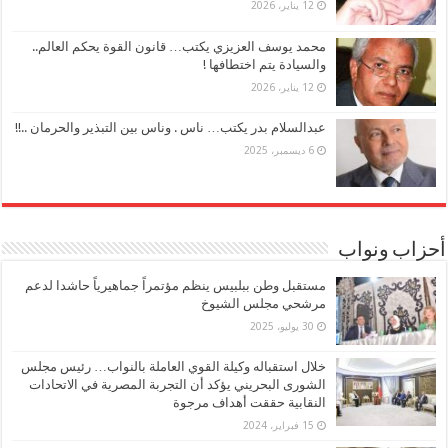
12 يناير، 2026
محمد يوسف العزيزي يكتب… قانون القوة يحكم العالم..
والسيادة يتم اختطافها !
12 يناير، 2026
عبدالسلام بدر يكتب… ناس . وناس بين التبذير والحرمان ..!!
6 ديسمبر، 2025
أحزاب ونواب
مستقبل وطن ببلبيس ينظم مؤتمراً جماهيرياً حاشدا لدعم
مرشحي مجلس الشيوخ
30 يوليو، 2025
خلال استقباله وكيلة القوي العاملة بالنواب… رئيس مجلس
الشورى البحريني يؤكد أن التجربة المصرية في الاتحادات
النقابية حققت أهداف مرجوة
15 فبراير، 2024