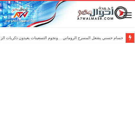
حسام حسني يشعل المسرح الروماني …ونجوم التسعينات يعيدون ذكريات الزم