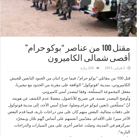
مقتل 100 من عناصر “‫‏بوكو حرام‬”
أقصى شمالى ‫‏الكاميرون‬
2 فبراير، 2015
220 زيارة
قتل 100 من مقاتلي “بوكو حرام”، فيما جرح اثنان من الجنود التابعين للجيش
الكاميروني، بمدينة “فوتوكول” الواقعة على مقربة من الحدود مع نيجيريا،
معقل المجموعة المسلّحة، وفقا لمصدر أمني كاميروني.
وأوضح المصدر نفسه، في تصريح للأناضول، مفضلا عدم الكشف عن هويته،
أنّ “مسلّحين تابعين لبوكو حرام وصلوا، صباح أمس الأحد، إلى مدينة فوتوكول
على دفعات متتالية، البعض منهم كان على متن دراجات نارية، فيما قدم البعض
الآخر سيرا على الأقدام، مقدّمين أنفسهم على أساس أنّهم تجّار. وبمجرّد
تمركزهم في المدينة، وصلت عناصر أخرى على متن السيارات والدراجات
النارية”.