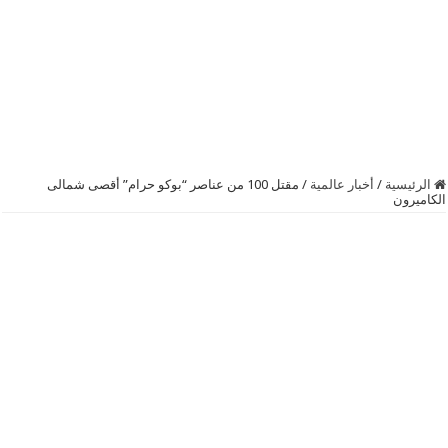
الرئيسية
/
أخبار عالمية
/
مقتل 100 من عناصر “‫‏بوكو حرام‬” أقصى شمالى
‫‏الكاميرون‬