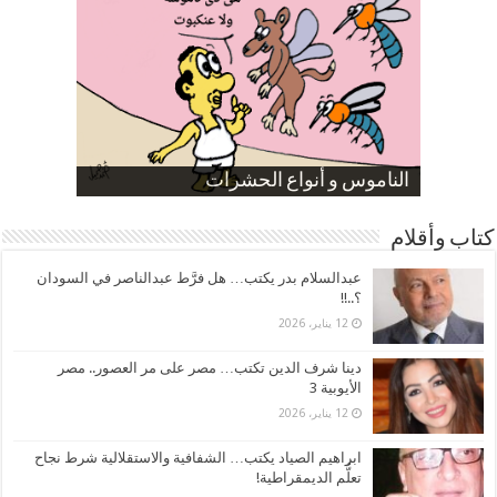
صورة كاركاتيرية
صورة كاركاتيرية
الناموس و أنواع الحشرات
الموظفين بعد ارتفاع الأسعار
ارتفاع نسبة الطلاق في مصر
كتاب وأقلام
عبدالسلام بدر يكتب… هل فرَّط عبدالناصر في السودان
؟..!!
12 يناير، 2026
دينا شرف الدين تكتب… مصر على مر العصور.. مصر
الأيوبية 3
12 يناير، 2026
ابراهيم الصياد يكتب… الشفافية والاستقلالية شرط نجاح
تعلُّم الديمقراطية!