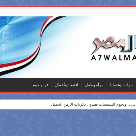
حوادث وقضايا
مرأة وطفل
اقتصاد وأعمال
فن ونجوم
 …ونجوم التسعينات يعيدون ذكريات الزمن الجميل