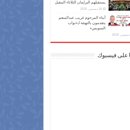
يستقبلهم البرلمان الثلاثاء المقبل
20 ديسمبر، 2020
أبناء المرحوم غريب عبدالمنعم
يتقدمون بالتهنئة لـ«نواب
السويس»
ا على فيسبوك