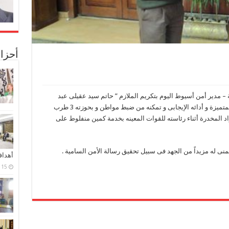
أحزا
 – مدير أمن أسيوط اليوم بتكريم الملازم ” حاتم سيد عقيلى عبد
الكريم ” الضابط بمركز منفلوط , و ذلك لجهوده المتميزة و أدائه الإيجابى و تمكنه من ضبط مواطن و بحوزته 3 طرب
د المخدرة أثناء رئاسته للقوات المعينه بخدمة كمين منفلوط على
 تمنى له مزيداً من الجهد فى سبيل تحقيق رسالة الأمن السامية .
أهدا
15 فبراير، 2024