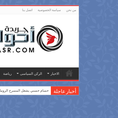
من نحن
سياسة الخصوصية
اتصل بنا
الاخبار
الركن السياسى
رياضة
حسام حسني يشعل المسرح الروماني
أخبار عاجلة