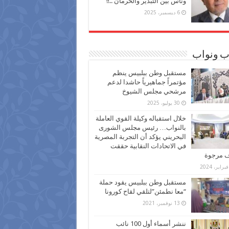
وناس بين التبذير والحرمان ..!!
6 ديسمبر، 2025
ب ونواب
مستقبل وطن ببلبيس ينظم
مؤتمراً جماهيرياً حاشدا لدعم
مرشحي مجلس الشيوخ
30 يوليو، 2025
خلال استقباله وكيلة القوي العاملة
بالنواب… رئيس مجلس الشورى
البحريني يؤكد أن التجربة المصرية
في الاتحادات النقابية حققت
ف مرجوة
مستقبل وطن ببلبيس يقود حملة
“معا نطمئن”لتلقي لقاح كورونا
13 نوفمبر، 2021
ننشر أسماء أول 100 نائب