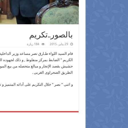
بالصور..تكريم
29 يناير، 2015
184 زيارة
قام السيد اللواء طـارق نصر مساعد وزير الداخلية
حشيش بقصد الإتجار و مبالغ متحصله من بيع الموا
الطريق الصحراوى الغربى .
و اثنى ” نصر ” خلال التكريم على أدائه المتميز و