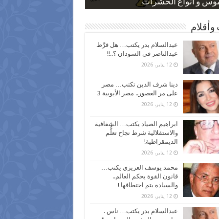
 كاركاتيرية
 كاركاتيرية
موس و أنواع الحشرات
ظفين بعد ارتفاع الأسعار
اع نسبة الطلاق في مصر
وأقلام
عبدالسلام بدر يكتب… هل فرَّط
عبدالناصر في السودان ؟..!!
12 يناير، 2026
دينا شرف الدين تكتب… مصر
على مر العصور.. مصر الأيوبية 3
12 يناير، 2026
ابراهيم الصياد يكتب… الشفافية
والاستقلالية شرط نجاح تعلُّم
الديمقراطية!
12 يناير، 2026
محمد يوسف العزيزي يكتب…
قانون القوة يحكم العالم..
والسيادة يتم اختطافها !
12 يناير، 2026
عبدالسلام بدر يكتب… ناس .