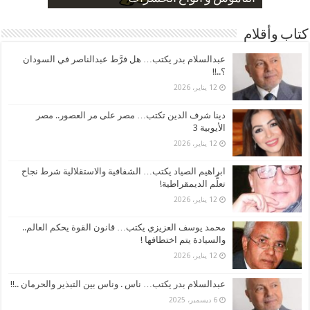
كتاب وأقلام
عبدالسلام بدر يكتب… هل فرَّط عبدالناصر في السودان
؟..!!
12 يناير، 2026
دينا شرف الدين تكتب… مصر على مر العصور.. مصر
الأيوبية 3
12 يناير، 2026
ابراهيم الصياد يكتب… الشفافية والاستقلالية شرط نجاح
تعلُّم الديمقراطية!
12 يناير، 2026
محمد يوسف العزيزي يكتب… قانون القوة يحكم العالم..
والسيادة يتم اختطافها !
12 يناير، 2026
عبدالسلام بدر يكتب… ناس . وناس بين التبذير والحرمان ..!!
6 ديسمبر، 2025