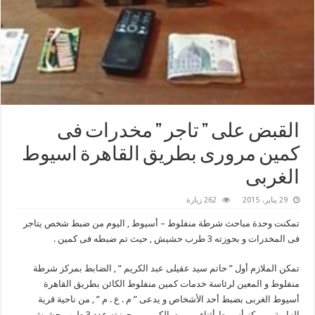
القبض على ” تاجر ” مخدرات فى
كمين مرورى بطريق القاهرة اسيوط
الغربى
29 يناير، 2015
262 زيارة
تمكنت وحدة مباحث شرطة منفلوط – أسيوط , اليوم من ضبط شخص يتاجر
فى المخدرات و بحوزته 3 طرب حشيش , حيث تم ضبطه فى كمين .
تمكن الملازم أول ” حاتم سيد عقيلى عبد الكريم ” , الضابط بمركز شرطة
منفلوط و المعين لرئاسة خدمات كمين منفلوط الكائن بطريق القاهرة
أسيوط الغربى بضبط أحد الأشخاص و يدعى ” م . ع . م ” , من ناحية قرية
الزاوية – مركز أسيوط أثناء مروره بالكمين و بحوزته عدد 3 طرب حشيش و