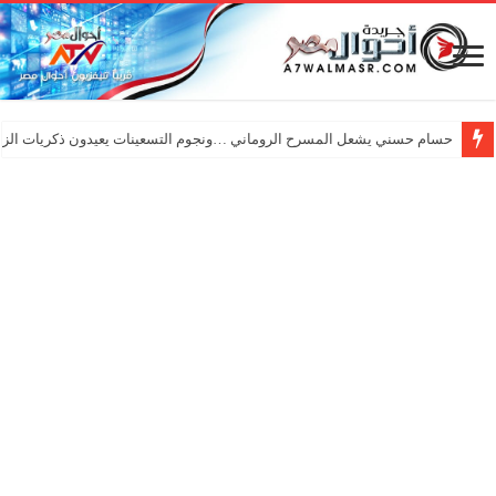
حسام حسني يشعل المسرح الروماني …ونجوم التسعينات يعيدون ذكريات الزم