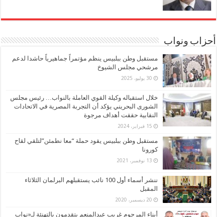
أحزاب ونواب
مستقبل وطن ببلبيس ينظم مؤتمراً جماهيرياً حاشدا لدعم
مرشحي مجلس الشيوخ
30 يوليو، 2025
خلال استقباله وكيلة القوي العاملة بالنواب… رئيس مجلس
الشورى البحريني يؤكد أن التجربة المصرية في الاتحادات
النقابية حققت أهداف مرجوة
15 فبراير، 2024
مستقبل وطن ببلبيس يقود حملة “معا نطمئن”لتلقي لقاح
كورونا
13 نوفمبر، 2021
ننشر أسماء أول 100 نائب يستقبلهم البرلمان الثلاثاء
المقبل
20 ديسمبر، 2020
أبناء المرحوم غريب عبدالمنعم يتقدمون بالتهنئة لـ«نواب