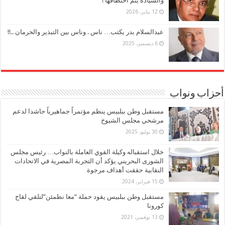
والسيادة يتم اختطافها !
12 يناير، 2026
عبدالسلام بدر يكتب… ناس . وناس بين التبذير والحرمان ..!!
6 ديسمبر، 2025
أحزاب ونواب
مستقبل وطن ببلبيس ينظم مؤتمراً جماهيرياً حاشدا لدعم
مرشحي مجلس الشيوخ
30 يوليو، 2025
خلال استقباله وكيلة القوي العاملة بالنواب… رئيس مجلس
الشورى البحريني يؤكد أن التجربة المصرية في الاتحادات
النقابية حققت أهداف مرجوة
15 فبراير، 2024
مستقبل وطن ببلبيس يقود حملة “معا نطمئن”لتلقي لقاح
كورونا
13 نوفمبر، 2021