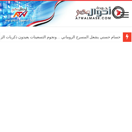
حسام حسني يشعل المسرح الروماني …ونجوم التسعينات يعيدون ذكريات الزم