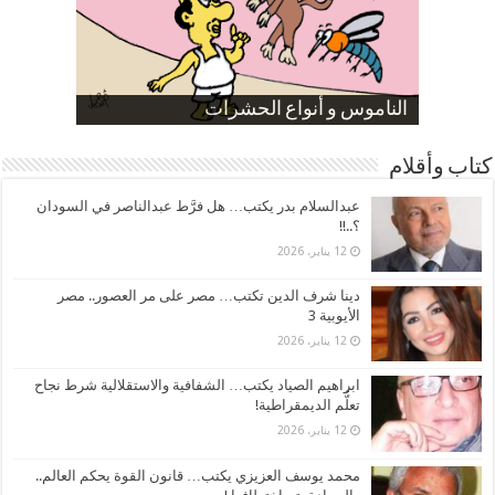
صورة كاركاتيرية
صورة كاركاتيرية
الناموس و أنواع الحشرات
الموظفين بعد ارتفاع الأسعار
ارتفاع نسبة الطلاق في مصر
كتاب وأقلام
عبدالسلام بدر يكتب… هل فرَّط عبدالناصر في السودان
؟..!!
12 يناير، 2026
دينا شرف الدين تكتب… مصر على مر العصور.. مصر
الأيوبية 3
12 يناير، 2026
ابراهيم الصياد يكتب… الشفافية والاستقلالية شرط نجاح
تعلُّم الديمقراطية!
12 يناير، 2026
محمد يوسف العزيزي يكتب… قانون القوة يحكم العالم..