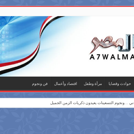
حوادث وقضايا
مرأة وطفل
اقتصاد وأعمال
فن ونجوم
 …ونجوم التسعينات يعيدون ذكريات الزمن الجميل