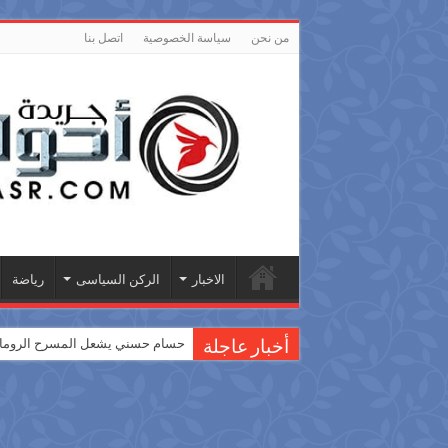
من نحن
سياسة الخصوصية
اتصل بنا
الاخبار
الركن السياسى
رياضة
حسام حسني يشعل المسرح الروماني
أخبار عاجلة