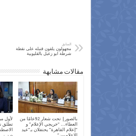
السابق
مجهولون يلقون قنبله على نقطة
شرطة ابو زعبل بالقليوبية
مقالات مشابهة
بالصور| تحت شعار 92عامًا من
لأول م
العطاء… “خريجي الإعلام” و
تطلق نش
“إعلام القاهرة” يحتفلان بـ”عيد
الاصطن
الإعلاميين”