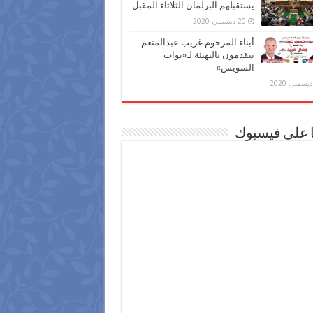
يستقبلهم البرلمان الثلاثاء المقبل
20 ديسمبر، 2020
أبناء المرحوم غريب عبدالمنعم
يتقدمون بالتهنئة لـ«نواب
السويس»
ا على فيسبوك