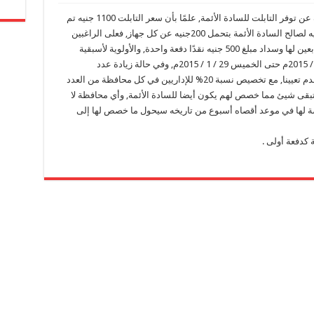
أعلنت اليوم الاثنين 26 / 1 / 2015م وزارة الأوقاف عن توفر التابلت للسادة الأئمة, علمًا بأن سعر التابلت 1100 جنيه تم
تخفيضه من قبل وزارة الإنتاج الحربي إلى 700 جنيه لصالح السادة الأئمة بتحمل 200جنيه عن كل جهاز, فعلى الراغبين
في الحصول على التابلت التقدم إلى المديرية التابعين لها وسداد مبلغ 500 جنيه نقدًا دفعة واحدة, والأولوية لأسبقية
السداد, وسيتم فتح الباب ابتداء من الثلاثاء 27 / 1 / 2015م حتى الخميس 29 / 1 / 2015م, وفي حالة زيادة عدد
المتقدمين عن الأعداد المحددة تكون الأولوية للأقدم تعيينا, مع تخصيص نسبة 20% للإداريين في كل محافظة من العدد
 تبقى شيئ مما خصص لهم يكون أيضا للسادة الأئمة, وأي محافظة لا
صصة لها في موعد أقصاه أسبوع من تاريخه سيحول ما خصص لها إلى
كدفعة أولى .