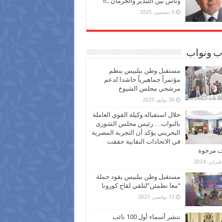
وناس بين التبذير والحرمان ..!!
6 ديسمبر، 2025
ب ونواب
مستقبل وطن ببلبيس ينظم
مؤتمراً جماهيرياً حاشدا لدعم
مرشحي مجلس الشيوخ
30 يوليو، 2025
خلال استقباله وكيلة القوي العاملة
بالنواب… رئيس مجلس الشورى
البحريني يؤكد أن التجربة المصرية
في الاتحادات النقابية حققت
ف مرجوة
مستقبل وطن ببلبيس يقود حملة
“معا نطمئن”لتلقي لقاح كورونا
13 نوفمبر، 2021
ننشر أسماء أول 100 نائب