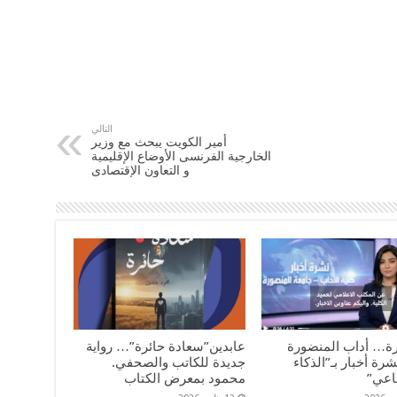
التالي
أمير ‫الكويت‬ يبحث مع وزير
الخارجية الفرنسى الأوضاع الإقليمية
و التعاون الإقتصادى
رة… أداب المنضورة
عابدين”سعادة حائرة”… رواية
رة أخبار بـ”الذكاء
جديدة للكاتب والصحفي.
اعي”
محمود بمعرض الكتاب