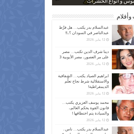
 كاركاتيرية
 كاركاتيرية
موس و أنواع الحشرات
ظفين بعد ارتفاع الأسعار
اع نسبة الطلاق في مصر
وأقلام
عبدالسلام بدر يكتب… هل فرَّط
عبدالناصر في السودان ؟..!!
12 يناير، 2026
دينا شرف الدين تكتب… مصر
على مر العصور.. مصر الأيوبية 3
12 يناير، 2026
ابراهيم الصياد يكتب… الشفافية
والاستقلالية شرط نجاح تعلُّم
الديمقراطية!
12 يناير، 2026
محمد يوسف العزيزي يكتب…
قانون القوة يحكم العالم..
والسيادة يتم اختطافها !
12 يناير، 2026
عبدالسلام بدر يكتب… ناس .