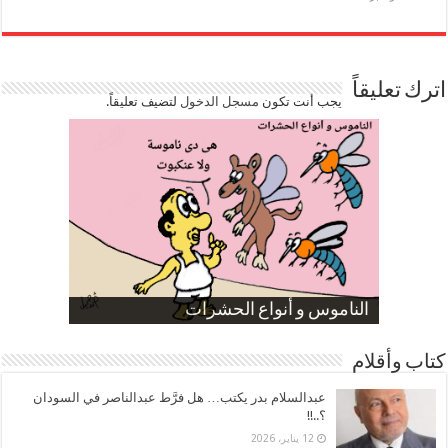
اترك تعليقاً
يجب أنت تكون
مسجل الدخول
لتضيف تعليقاً.
صورة كاركاتيرية
صورة كاركاتيرية
الناموس و أنواع الحشرات
الموظفين بعد ارتفاع الأسعار
ارتفاع نسبة الطلاق في مصر
كتاب وأقلام
عبدالسلام بدر يكتب… هل فرَّط عبدالناصر في السودان
؟..!!
12 يناير، 2026