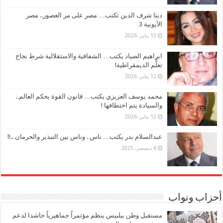
دينا شرف الدين تكتب… مصر على مر العصور.. مصر
الأيوبية 3
12 يناير، 2026
ابراهيم الصياد يكتب… الشفافية والاستقلالية شرط نجاح
تعلُّم الديمقراطية!
12 يناير، 2026
محمد يوسف العزيزي يكتب… قانون القوة يحكم العالم..
والسيادة يتم اختطافها !
12 يناير، 2026
عبدالسلام بدر يكتب… ناس . وناس بين التبذير والحرمان ..!!
6 ديسمبر، 2025
أحزاب ونواب
مستقبل وطن ببلبيس ينظم مؤتمراً جماهيرياً حاشدا لدعم