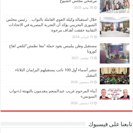
مرشحي مجلس الشيوخ
30 يوليو، 2025
خلال استقباله وكيلة القوي العاملة بالنواب… رئيس مجلس
الشورى البحريني يؤكد أن التجربة المصرية في الاتحادات
النقابية حققت أهداف مرجوة
15 فبراير، 2024
مستقبل وطن ببلبيس يقود حملة “معا نطمئن”لتلقي لقاح
كورونا
13 نوفمبر، 2021
ننشر أسماء أول 100 نائب يستقبلهم البرلمان الثلاثاء
المقبل
20 ديسمبر، 2020
أبناء المرحوم غريب عبدالمنعم يتقدمون بالتهنئة لـ«نواب
السويس»
13 ديسمبر، 2020
تابعنا على فيسبوك