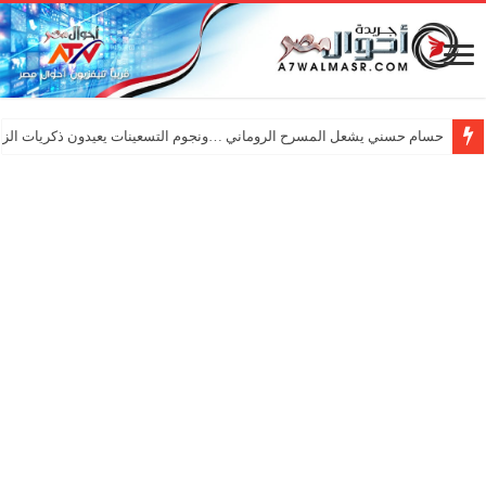
حسام حسني يشعل المسرح الروماني …ونجوم التسعينات يعيدون ذكريات الزم