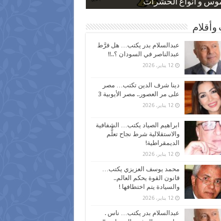
 كاركاتيرية
 كاركاتيرية
موس و أنواع الحشرات
ظفين بعد ارتفاع الأسعار
اع نسبة الطلاق في مصر
وأقلام
عبدالسلام بدر يكتب… هل فرَّط
عبدالناصر في السودان ؟..!!
12 يناير، 2026
دينا شرف الدين تكتب… مصر
على مر العصور.. مصر الأيوبية 3
12 يناير، 2026
ابراهيم الصياد يكتب… الشفافية
والاستقلالية شرط نجاح تعلُّم
الديمقراطية!
12 يناير، 2026
محمد يوسف العزيزي يكتب…
قانون القوة يحكم العالم..
والسيادة يتم اختطافها !
12 يناير، 2026
عبدالسلام بدر يكتب… ناس .