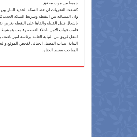
جميعا من موت محقق .
كشفت التحريات ان خط السكه الحديد المار بين ش
باشعال فتيل القنبله والقاها على النقطه بغرض ت
قامت قوات الامن باخلاء النقطه وقامت بتمشيط م
انتقل فريق من النيابة العامه برئاسة امير ناصف 
النيابة انتداب المعمل الجنائى لفحص الموقع وا
المباحث بضبط الجناه .