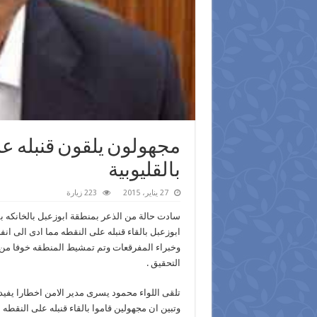
مجهولون يلقون قنبله ع
بالقليوبية
27 يناير، 2015
223 زيارة
سادت حالة من الذعر بمنطقة ابوزعبل بالخانكه ب
ابوزعبل بالقاء قنبله على النقطه مما ادى الى ا
وخبراء المفرقعات وتم تمشيط المنطقه خوفا من و
التحقيق .
تلقى اللواء محمود يسرى مدير الامن اخطارا يفي
وتبين ان مجهولين قاموا بالقاء قنبله على النقطه م