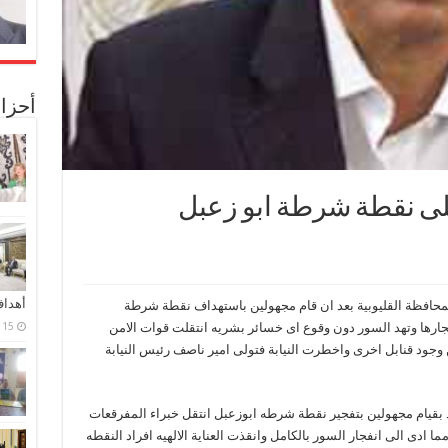
أحزا
لى نقطة شرطة ابو زعبل
أهدا
محافظة القليوبية بعد ان قام مجهولين باستهداف نقطة شرطة
15 فبراير، 2024
نفجارها وتهد السور دون وقوع اى خسائر بشريه انتقلت قوات الامن
جود قنابل اخرى واخطرت النيابة فتولى امير ناصف رئيس النيابة
د بقيام مجهولين بتفجير نقطة شرطه ابوزعبل انتقل خبراء المفرقعات
ما ادى الى انفجار السور بالكامل وانقذت العناية الالهيه افراد النقطه