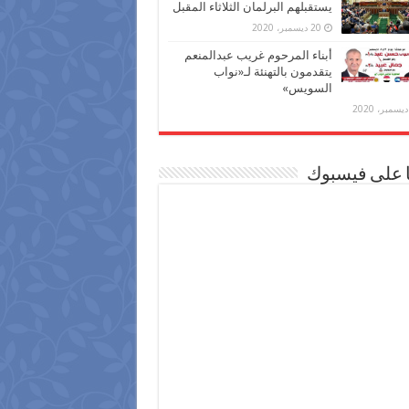
يستقبلهم البرلمان الثلاثاء المقبل
20 ديسمبر، 2020
أبناء المرحوم غريب عبدالمنعم
يتقدمون بالتهنئة لـ«نواب
السويس»
ا على فيسبوك