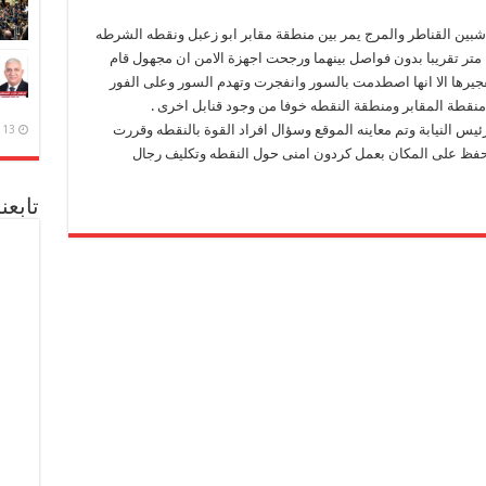
بين القناطر والمرج يمر بين منطقة مقابر ابو زعبل ونقطه الشرطه
وان المسافه بين النقطه وشريط السكه الحديد 2 متر تقريبا بدون فواصل بينهما ورجحت اجهزة الامن ان مجهول قام
فجيرها الا انها اصطدمت بالسور وانفجرت وتهدم السور وعلى الفور
نقطة المقابر ومنطقة النقطه خوفا من وجود قنابل اخرى .
رئيس النيابة وتم معاينه الموقع وسؤال افراد القوة بالنقطه وقررت
13 ديسمبر، 2020
لتحفظ على المكان بعمل كردون امنى حول النقطه وتكليف رجال
تابعن