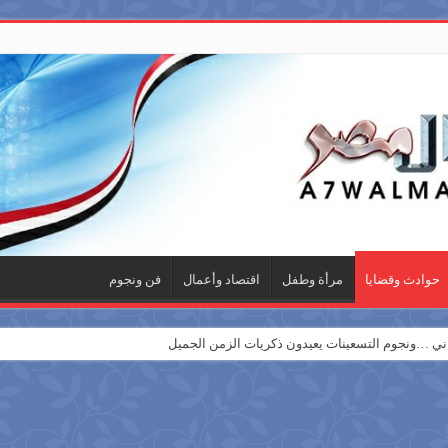
حوادث وقضايا
مرأة وطفل
اقتصاد وأعمال
فن ونجوم
 …ونجوم التسعينات يعيدون ذكريات الزمن الجميل