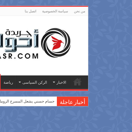
من نحن
سياسة الخصوصية
اتصل بنا
الاخبار
الركن السياسى
رياضة
حسام حسني يشعل المسرح الروماني
أخبار عاجلة