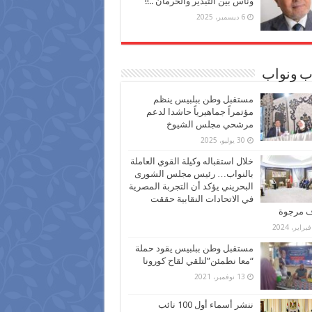
وناس بين التبذير والحرمان ..!!
6 ديسمبر، 2025
ب ونواب
مستقبل وطن ببلبيس ينظم
مؤتمراً جماهيرياً حاشدا لدعم
مرشحي مجلس الشيوخ
30 يوليو، 2025
خلال استقباله وكيلة القوي العاملة
بالنواب… رئيس مجلس الشورى
البحريني يؤكد أن التجربة المصرية
في الاتحادات النقابية حققت
ف مرجوة
مستقبل وطن ببلبيس يقود حملة
“معا نطمئن”لتلقي لقاح كورونا
13 نوفمبر، 2021
ننشر أسماء أول 100 نائب