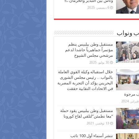
وناس بين التبذير والحرمان ..!!
6 ديسمبر، 2025
ب ونواب
مستقبل وطن ببلبيس ينظم
مؤتمراً جماهيرياً حاشدا لدعم
مرشحي مجلس الشيوخ
30 يوليو، 2025
خلال استقباله وكيلة القوي العاملة
بالنواب… رئيس مجلس الشورى
البحريني يؤكد أن التجربة المصرية
في الاتحادات النقابية حققت
ف مرجوة
مستقبل وطن ببلبيس يقود حملة
“معا نطمئن”لتلقي لقاح كورونا
13 نوفمبر، 2021
ننشر أسماء أول 100 نائب