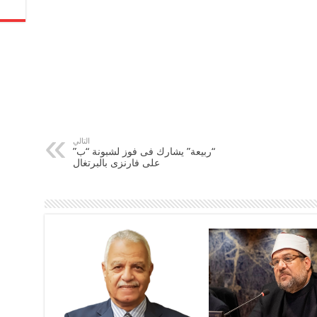
التالي
“ربيعة” يشارك فى فوز لشبونة “ب”
على فارنزى بالبرتغال