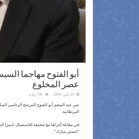
أبو الفتوح مهاجما السيس
عصر المخلوع
25 يناير، 2015
193 زيارة
شن عبد المنعم أبو الفتوح المرشح الرئاسي السا
البريطانية.
في مقابلة أجراها مع صحيفة (فايننشيال تايمز) ال
“حسني مبارك”.