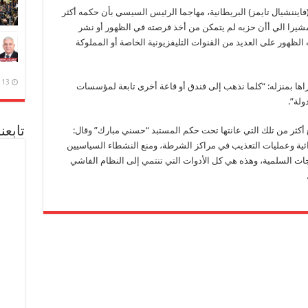
فايننشيال تايمز) البريطانية، مهاجما الرئيس السيسي بأن حكمه أكثر
شيرا الي أأن حزبه لم يتمكن من أخذ فرصته في الظهور أو نشر
 الظهور على العديد من القنوات التليفزيونية الخاصة أو المملوكة
13 ديسمبر، 2020
جراها بمنزله: “كلما نذهب إلى فندق أو قاعة أخرى تابعة لمؤسسات
ولة”.
تابعن
مع أكثر من تلك التي عانتها تحت حكم المستبد “حسني مبارك” وقال:
ئية وعمليات التعذيب في مراكز الشرطة، ومنع النشطاء السياسيين
ت السلمية، وهذه هي كل الأدوات التي تنتمي إلى النظام الفاشي