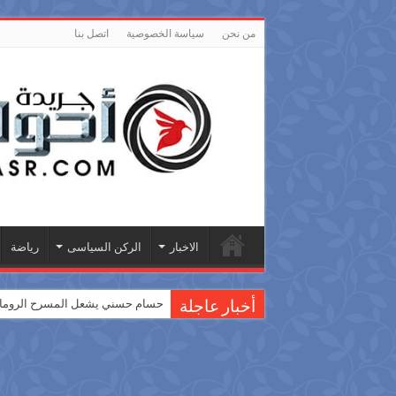
من نحن
سياسة الخصوصية
اتصل بنا
الاخبار
الركن السياسى
رياضة
حسام حسني يشعل المسرح الروماني
أخبار عاجلة