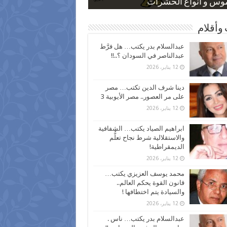
 كاركاتيرية
 كاركاتيرية
موس و أنواع الحشرات
ظفين بعد ارتفاع الأسعار
اع نسبة الطلاق في مصر
وأقلام
عبدالسلام بدر يكتب… هل فرَّط
عبدالناصر في السودان ؟..!!
12 يناير، 2026
دينا شرف الدين تكتب… مصر
على مر العصور.. مصر الأيوبية 3
12 يناير، 2026
ابراهيم الصياد يكتب… الشفافية
والاستقلالية شرط نجاح تعلُّم
الديمقراطية!
12 يناير، 2026
محمد يوسف العزيزي يكتب…
قانون القوة يحكم العالم..
والسيادة يتم اختطافها !
12 يناير، 2026
عبدالسلام بدر يكتب… ناس .