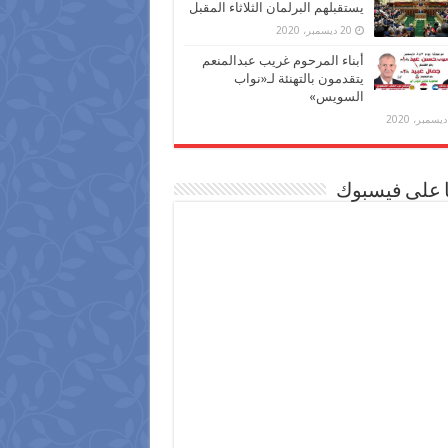
يستقبلهم البرلمان الثلاثاء المقبل
20 ديسمبر، 2020
أبناء المرحوم غريب عبدالمنعم
يتقدمون بالتهنئة لـ«نواب
السويس»
ا على فيسبوك