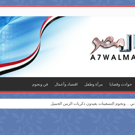
حوادث وقضايا
مرأة وطفل
اقتصاد وأعمال
فن ونجوم
 …ونجوم التسعينات يعيدون ذكريات الزمن الجميل