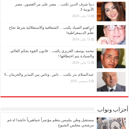
دينا شرف الدين تكتب… مصر على مر العصور.. مصر
الأيوبية 3
12 يناير، 2026
ابراهيم الصياد يكتب… الشفافية والاستقلالية شرط نجاح
تعلُّم الديمقراطية!
12 يناير، 2026
محمد يوسف العزيزي يكتب… قانون القوة يحكم العالم..
والسيادة يتم اختطافها !
12 يناير، 2026
عبدالسلام بدر يكتب… ناس . وناس بين التبذير والحرمان ..!!
6 ديسمبر، 2025
أحزاب ونواب
مستقبل وطن ببلبيس ينظم مؤتمراً جماهيرياً حاشدا لدعم
مرشحي مجلس الشيوخ