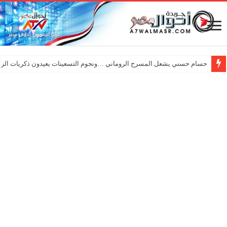
حسام حسني يشعل المسرح الروماني …ونجوم التسعينات يعيدون ذكريات الزم