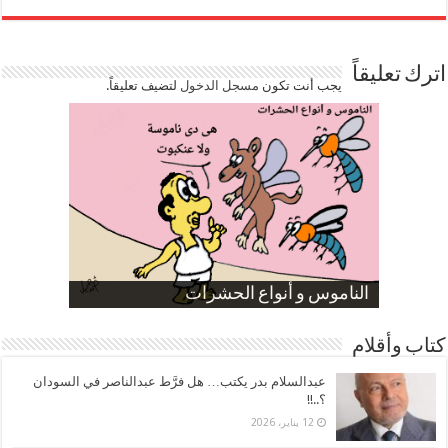
اترك تعليقاً
يجب أنت تكون
مسجل الدخول
لتضيف تعليقاً.
صورة كاركاتيرية
صورة كاركاتيرية
الناموس و أنواع الحشرات
الموظفين بعد ارتفاع الأسعار
ارتفاع نسبة الطلاق في مصر
كتاب وأقلام
عبدالسلام بدر يكتب… هل فرَّط عبدالناصر في السودان
؟..!!
12 يناير، 2026