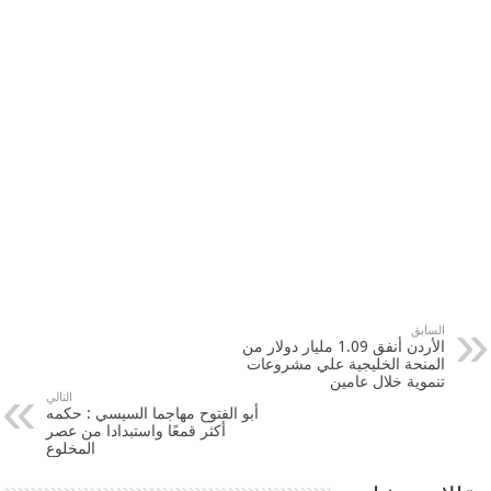
السابق
‫‏الأردن‬ أنفق 1.09 مليار دولار من
المنحة الخليجية علي مشروعات
تنموية خلال عامين
التالي
أبو الفتوح مهاجما السيسي : حكمه
أكثر قمعًا واستبدادا من عصر
المخلوع