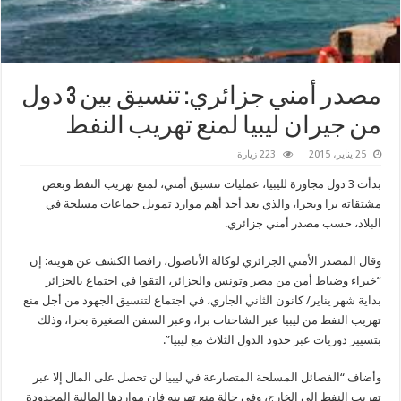
مصدر أمني جزائري: تنسيق بين 3 دول
من جيران ليبيا لمنع تهريب النفط
25 يناير، 2015
223 زيارة
بدأت 3 دول مجاورة لليبيا، عمليات تنسيق أمني، لمنع تهريب النفط وبعض
مشتقاته برا وبحرا، والذي يعد أحد أهم موارد تمويل جماعات مسلحة في
البلاد، حسب مصدر أمني جزائري.
وقال المصدر الأمني الجزائري لوكالة الأناضول، رافضا الكشف عن هويته: إن
“خبراء وضباط أمن من مصر وتونس والجزائر، التقوا في اجتماع بالجزائر
بداية شهر يناير/ كانون الثاني الجاري، في اجتماع لتنسيق الجهود من أجل منع
تهريب النفط من ليبيا عبر الشاحنات برا، وعبر السفن الصغيرة بحرا، وذلك
بتسيير دوريات عبر حدود الدول الثلاث مع ليبيا”.
وأضاف “الفصائل المسلحة المتصارعة في ليبيا لن تحصل على المال إلا عبر
تهريب النفط إلى الخارج، وفي حالة منع تهريبه فإن مواردها المالية المحدودة