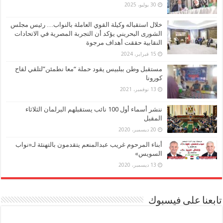
30 يوليو، 2025
خلال استقباله وكيلة القوي العاملة بالنواب… رئيس مجلس
الشورى البحريني يؤكد أن التجربة المصرية في الاتحادات
النقابية حققت أهداف مرجوة
15 فبراير، 2024
مستقبل وطن ببلبيس يقود حملة “معا نطمئن”لتلقي لقاح
كورونا
13 نوفمبر، 2021
ننشر أسماء أول 100 نائب يستقبلهم البرلمان الثلاثاء
المقبل
20 ديسمبر، 2020
أبناء المرحوم غريب عبدالمنعم يتقدمون بالتهنئة لـ«نواب
السويس»
13 ديسمبر، 2020
تابعنا على فيسبوك