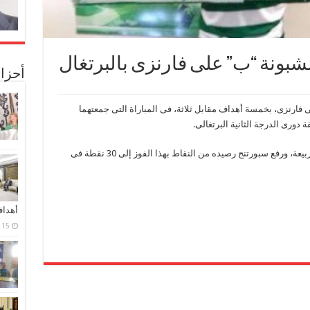
شبونة “ب” على فارنزى بالبرتغال
أحزا
 فارنزى، بخمسة أهداف مقابل ثلاثة، فى المباراة التى جمعتهما
شهدت المباراة مشاركة المدافع المصري، رامى ربيعة، ورفع سبورتنج رصيده من النقاط بهذا الفوز إلى 30 نقطة فى
أهدا
15 فبراير، 2024