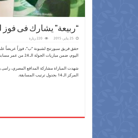
“ربيعة” يشارك فى فوز ل
25 يناير، 2015
220 زيارة
حقق فريق سبورتنج لشبونة “ب”، فوزاً عريضاً على
اليوم، ضمن مباريات الجولة الـ 24 من عمر مسابقة دورى الدرجة الثانية البرتغالى.
المركز الـ 14 بجدول ترتيب المسابقة.