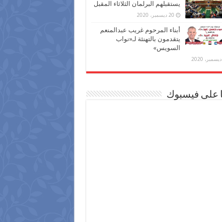
يستقبلهم البرلمان الثلاثاء المقبل
20 ديسمبر، 2020
أبناء المرحوم غريب عبدالمنعم
يتقدمون بالتهنئة لـ«نواب
السويس»
ا على فيسبوك