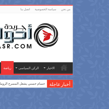
من نحن
سياسة الخصوصية
اتصل بنا
الاخبار
الركن السياسى
رياضة
حسام حسني يشعل المسرح الروماني
أخبار عاجلة