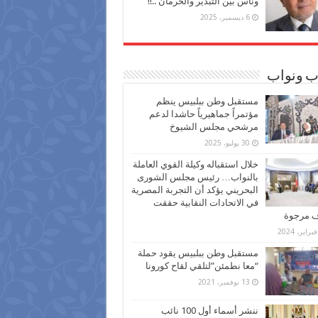
وناس بين التبذير والحرمان ..!!
6 ديسمبر، 2025
ب ونواب
مستقبل وطن ببلبيس ينظم
مؤتمراً جماهيرياً حاشدا لدعم
مرشحي مجلس الشيوخ
30 يوليو، 2025
خلال استقباله وكيلة القوي العاملة
بالنواب… رئيس مجلس الشورى
البحريني يؤكد أن التجربة المصرية
في الاتحادات النقابية حققت
ف مرجوة
مستقبل وطن ببلبيس يقود حملة
“معا نطمئن”لتلقي لقاح كورونا
13 نوفمبر، 2021
ننشر أسماء أول 100 نائب