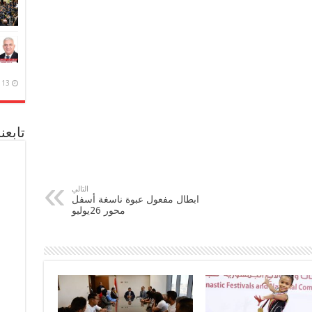
13 ديسمبر، 2020
تابعن
التالي
ابطال مفعول عبوة ناسغة أسفل
محور 26يوليو