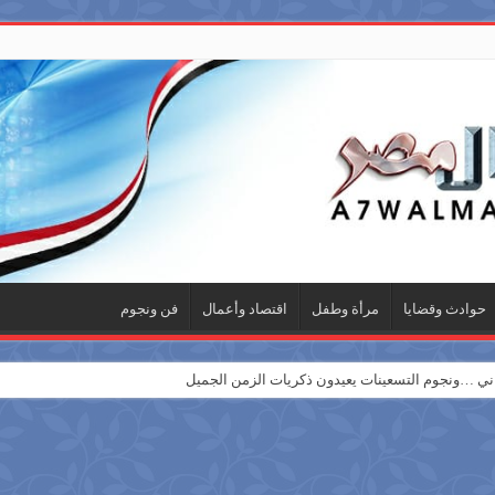
حوادث وقضايا
مرأة وطفل
اقتصاد وأعمال
فن ونجوم
 …ونجوم التسعينات يعيدون ذكريات الزمن الجميل