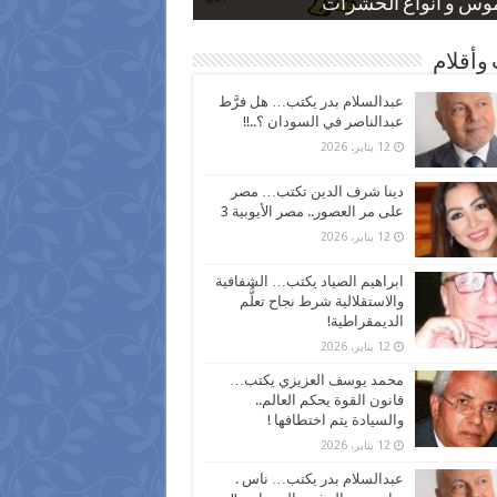
 كاركاتيرية
 كاركاتيرية
موس و أنواع الحشرات
ظفين بعد ارتفاع الأسعار
اع نسبة الطلاق في مصر
وأقلام
عبدالسلام بدر يكتب… هل فرَّط
عبدالناصر في السودان ؟..!!
12 يناير، 2026
دينا شرف الدين تكتب… مصر
على مر العصور.. مصر الأيوبية 3
12 يناير، 2026
ابراهيم الصياد يكتب… الشفافية
والاستقلالية شرط نجاح تعلُّم
الديمقراطية!
12 يناير، 2026
محمد يوسف العزيزي يكتب…
قانون القوة يحكم العالم..
والسيادة يتم اختطافها !
12 يناير، 2026
عبدالسلام بدر يكتب… ناس .