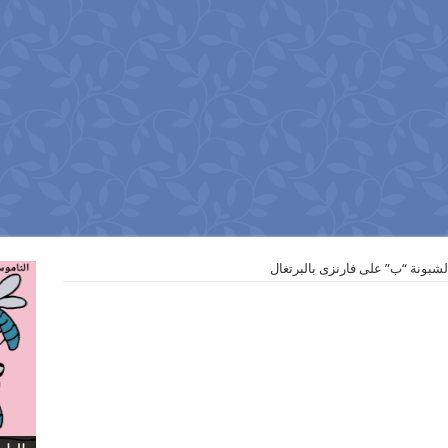
شبونة “ب” على فارنزى بالبرتغال