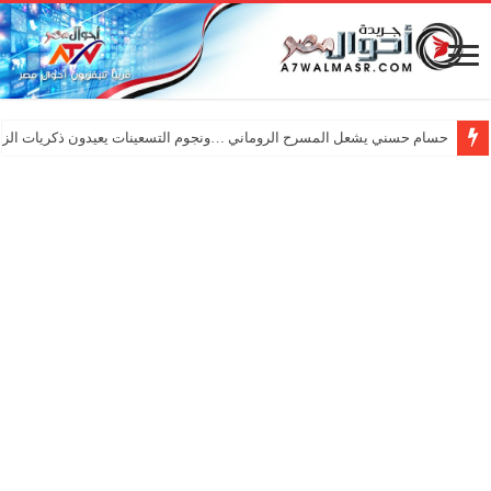
حسام حسني يشعل المسرح الروماني …ونجوم التسعينات يعيدون ذكريات الزم