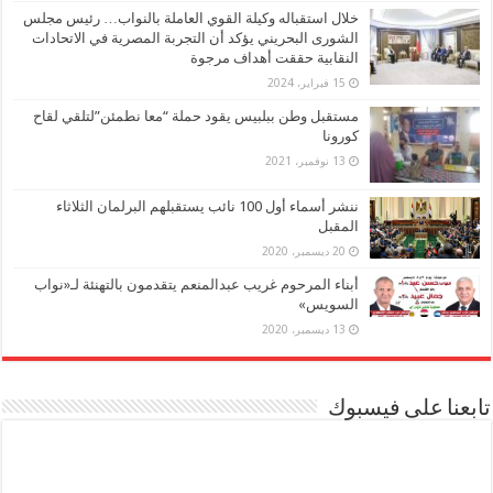
خلال استقباله وكيلة القوي العاملة بالنواب… رئيس مجلس
الشورى البحريني يؤكد أن التجربة المصرية في الاتحادات
النقابية حققت أهداف مرجوة
15 فبراير، 2024
مستقبل وطن ببلبيس يقود حملة “معا نطمئن”لتلقي لقاح
كورونا
13 نوفمبر، 2021
ننشر أسماء أول 100 نائب يستقبلهم البرلمان الثلاثاء
المقبل
20 ديسمبر، 2020
أبناء المرحوم غريب عبدالمنعم يتقدمون بالتهنئة لـ«نواب
السويس»
13 ديسمبر، 2020
تابعنا على فيسبوك