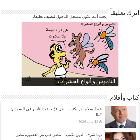
اترك تعليقاً
يجب أنت تكون
مسجل الدخول
لتضيف تعليقاً.
صورة كاركاتيرية
صورة كاركاتيرية
الناموس و أنواع الحشرات
الموظفين بعد ارتفاع الأسعار
ارتفاع نسبة الطلاق في مصر
كتاب وأقلام
عبدالسلام بدر يكتب… هل فرَّط عبدالناصر في السودان
؟..!!
12 يناير، 2026
دينا شرف الدين تكتب… مصر على مر العصور.. مصر