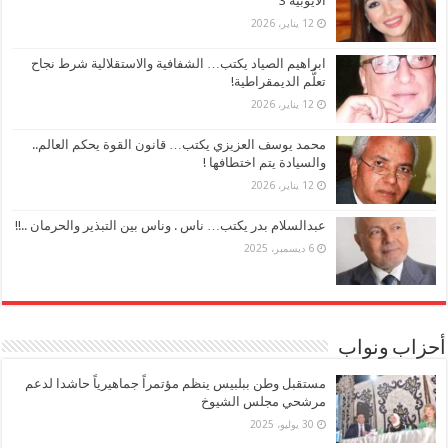
الأيوبية 3
12 يناير، 2026
ابراهيم الصياد يكتب… الشفافية والاستقلالية شرط نجاح
تعلُّم الديمقراطية!
12 يناير، 2026
محمد يوسف العزيزي يكتب… قانون القوة يحكم العالم..
والسيادة يتم اختطافها !
12 يناير، 2026
عبدالسلام بدر يكتب… ناس . وناس بين التبذير والحرمان ..!!
6 ديسمبر، 2025
أحزاب ونواب
مستقبل وطن ببلبيس ينظم مؤتمراً جماهيرياً حاشدا لدعم
مرشحي مجلس الشيوخ
30 يوليو، 2025