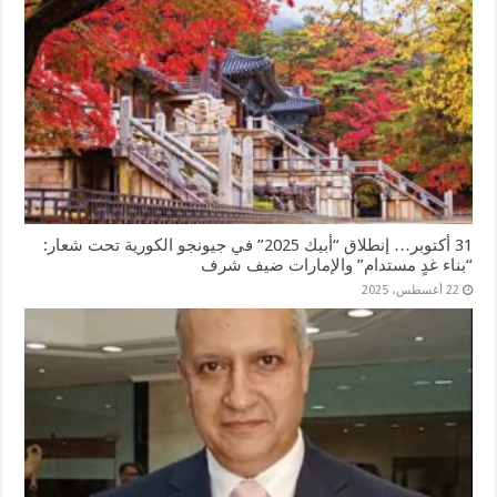
31 أكتوبر… إنطلاق “أبيك 2025” في جيونجو الكورية تحت شعار:
“بناء غدٍ مستدام” والإمارات ضيف شرف
22 أغسطس، 2025