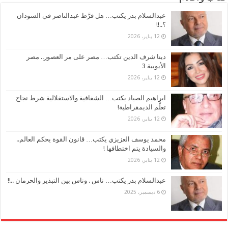
عبدالسلام بدر يكتب… هل فرَّط عبدالناصر في السودان
؟..!!
12 يناير، 2026
دينا شرف الدين تكتب… مصر على مر العصور.. مصر
الأيوبية 3
12 يناير، 2026
ابراهيم الصياد يكتب… الشفافية والاستقلالية شرط نجاح
تعلُّم الديمقراطية!
12 يناير، 2026
محمد يوسف العزيزي يكتب… قانون القوة يحكم العالم..
والسيادة يتم اختطافها !
12 يناير، 2026
عبدالسلام بدر يكتب… ناس . وناس بين التبذير والحرمان ..!!
6 ديسمبر، 2025