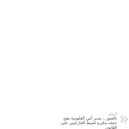
السابق
بالصور .. مدير أمن القليوبية يقود
حمله مكبره لضبط الخارجيين علي
القانون