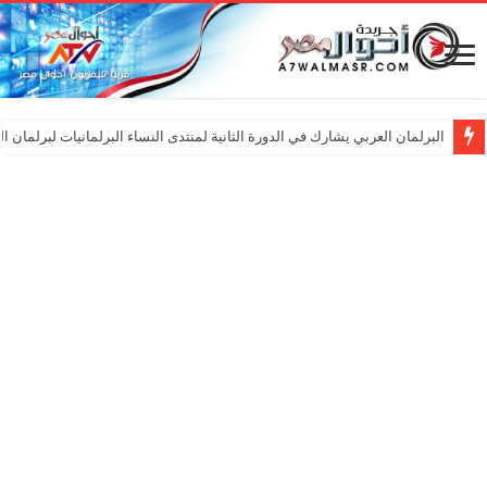
إطلاق بطولة جسور الرمضانية في نسختها الثانية 2026 لكرة القدم كنموذج للدمج المجتمعي عبر الرياضة
البرلمان العربي يشارك في الدورة الثانية لمنتدى النساء البرلمانيات لبرلمان ا