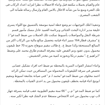
عام والقيام بحملات مكثفة قبل واثناء الاحتفالات نظرا لتزايد اعداد الركاب فى
تلك الفترة ومنع ما من شأنه الاخلال بالامن العام وارسال رسالة طمأنة الى
الشعب المصرى .
وتنفيذا لتلك التوجيهات تم وضع خطة امنية موسعة بالتنسيق مع اللواء يسرى
خليفة مدير ادارة البحث الجنائى وبرئاسة العميد عادل مسك مأمور قسم
شرطة النقل والمواصلات بأسيوط تمكنت تلك الحملات من ضبط المدعو” ا.
ع “مشرف قطار 164 مميز اثناء قيامه بتحصيل مبالغ مالية من الركاب اكثر من
المبالغ المستحقة وكذا ضبط ع . ع طالب مقيم سوهاج بحوزته 70 خط تليفون
محمول بدون عقود وتم القبض عليه بمعرفة المقدم طارق محمد على وضبط
“ابراهيم ع .” مقيم درنكا وبحوزته كمية من مخدر الحشيش .
واثناء انتشار القوات السرية بالمحطة تم ضبط احد افراد تشكيل عصابى
تخصص فى سرقة التليفونات المحمولة من المسافرين حيث تمكن الرائد
احمد مخلوف من ضبط المدعو “محمد ا. م ” فنى صيانة بجامعة اسيوط ومقيم
ابوتيج اثناء قيامه بخطف تليفون محمول من يد احدى الفتيات بالمحطة .
كما تم ضبط المدعو ” م. ر. ” 66 سنة مقيم القليوبية عقب قيامه بسرقة جهاز
لاب توب محمول من احد الاشخاص مستغلا عدم الشك فيه نظرا لكبر سنه .