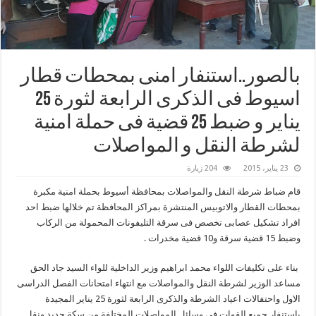
بالصور..استنفار امنى بمحطات قطار
اسيوط فى الذكرى الرابعة لثورة 25
يناير و ضبط 25 قضية فى حملة امنية
لشرطة النقل و المواصلات
23 يناير، 2015
204 زيارة
قام ضباط شرطة النقل والمواصلات بمحافظة أسيوط بحملة امنية مكبرة
بمحطات القطار والاتوبيس المنتشرة بمراكز المحافظة تم خلالها ضبط احد
افراد تشكيل عصابى تخصص فى سرقة التليفونات المحمولة من الركاب
وضبط 15 قضية سرقة و10 قضية مخدرات .
بناء على تكليفات اللواء محمد ابراهيم وزير الداخلية للواء السيد جاد الحق
مساعد الوزير لشرطة النقل والمواصلات مع انتهاء امتحانات الفصل الدراسى
الاول واحتفالات اعياد الشرطة والذكرى الرابعة لثورة 25 يناير المجيدة
باستنفار جميع القوات فى وسائل المواصلات المختلفة من سكة حديد ونقل