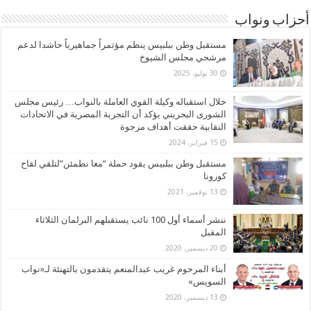
أحزاب ونواب
مستقبل وطن ببلبيس ينظم مؤتمراً جماهيرياً حاشدا لدعم
مرشحي مجلس الشيوخ
30 يوليو، 2025
خلال استقباله وكيلة القوي العاملة بالنواب… رئيس مجلس
الشورى البحريني يؤكد أن التجربة المصرية في الاتحادات
النقابية حققت أهداف مرجوة
15 فبراير، 2024
مستقبل وطن ببلبيس يقود حملة “معا نطمئن”لتلقي لقاح
كورونا
13 نوفمبر، 2021
ننشر أسماء أول 100 نائب يستقبلهم البرلمان الثلاثاء
المقبل
20 ديسمبر، 2020
أبناء المرحوم غريب عبدالمنعم يتقدمون بالتهنئة لـ«نواب
السويس»
13 ديسمبر، 2020