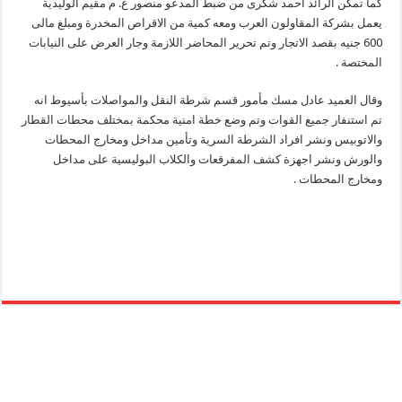
كما تمكن الرائد احمد شكرى من ضبط المدعو منصور ع. م مقيم الوليدية
يعمل بشركة المقاولون العرب ومعه كمية من الاقراص المخدرة ومبلغ مالى
600 جنيه بقصد الاتجار وتم تحرير المحاضر اللازمة وجار العرض على النيابات
المختصة .
وقال العميد عادل مسك مأمور قسم شرطة النقل والمواصلات بأسيوط انه
تم استنفار جميع القوات وتم وضع خطة امنية محكمة بمختلف محطات القطار
والاتوبيس ونشر افراد الشرطة السرية وتأمين مداخل ومخارج المحطات
والورش ونشر اجهزة كشف المفرقعات والكلاب البوليسية على مداخل
ومخارج المحطات .