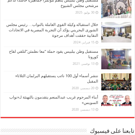
مستقبل وطن ببلبيس ينظم مؤتمراً جماهيرياً حاشدا لدعم
مرشحي مجلس الشيوخ
30 يوليو، 2025
خلال استقباله وكيلة القوي العاملة بالنواب… رئيس مجلس
الشورى البحريني يؤكد أن التجربة المصرية في الاتحادات
النقابية حققت أهداف مرجوة
15 فبراير، 2024
مستقبل وطن ببلبيس يقود حملة “معا نطمئن”لتلقي لقاح
كورونا
13 نوفمبر، 2021
ننشر أسماء أول 100 نائب يستقبلهم البرلمان الثلاثاء
المقبل
20 ديسمبر، 2020
أبناء المرحوم غريب عبدالمنعم يتقدمون بالتهنئة لـ«نواب
السويس»
13 ديسمبر، 2020
تابعنا على فيسبوك