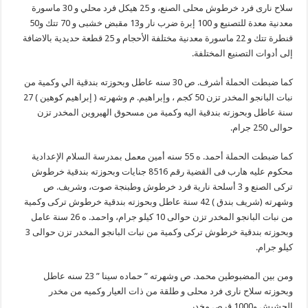
سلاح نارى فرد خرطوش محلى الصنع، و 25 هيكل فرد محلي و 30 ماسورة
معدنية معدة للتصنيع و 100 إبرة ضرب نار و13 مقبض خشبى و 70 تتك و50
قنطرة تتك و 22 ماسورة معدنية مختلفة الأحجام و 25 قطعة حديدية بالاضافة
إلى أدوات التصنيع المختلفة.
كما ضبطت الحملة أشرف. ص 30 سنه عاطل وبحوزته بندقية الي وكمية من
نبات البانجو المخدر تزن 50 كجم ، وإبراهيم. م وشهرته ( إبراهيم كوهين ) 27
سنة عاطل وبحوزته بندقية اليه وكمية من مسحوق الهيروين المخدر تزن
حوالى 250 جرام.
كما ضبطت الحملة أحمد. ه 55 سنه أمين معمل بمدرسة السلام الإعدادية
محكوم عليه هارب فى القضية رقم 8516 جنايات وبحوزته بندقية خرطوش
تركى الصنع و 3 أسلحة نارية فرد خرطوش وطبنجة صوت، وشريف. ص
وشهرته (شريف بندق ) 42 سنة عاطل وبحوزته بندقية خرطوش تركى وكمية
من نبات البانجو المخدر تزن حوالى 10 كيلو جرام، واحمد. ه 26 سنة عامل
وبحوزته بندقية خرطوش تركى وكمية من نبات البانجو المخدر تزن حوالى 3
كيلو جرام.
ومن بين المضبوطين محمد. ص وشهرته ” حماده سينا ” 23 سنه عاطل
وبحوزته سلاح نارى فرد محلى و طلقة من ذات العيار وكميه من مخدر
الحشيش و1000 قرص مخدر.