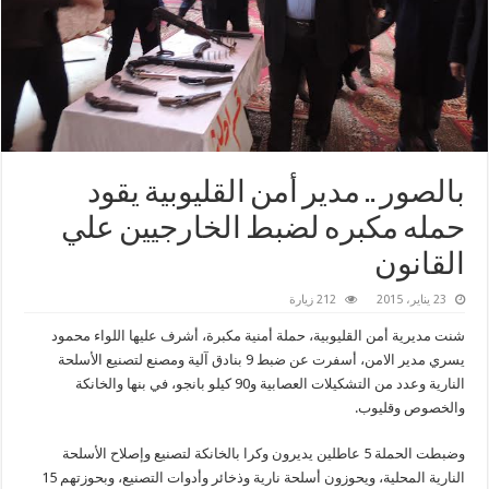
بالصور .. مدير أمن القليوبية يقود
حمله مكبره لضبط الخارجيين علي
القانون
23 يناير، 2015
212 زيارة
شنت مديرية أمن القليوبية، حملة أمنية مكبرة، أشرف عليها اللواء محمود
يسري مدير الامن، أسفرت عن ضبط 9 بنادق آلية ومصنع لتصنيع الأسلحة
النارية وعدد من التشكيلات العصابية و90 كيلو بانجو، في بنها والخانكة
والخصوص وقليوب.
وضبطت الحملة 5 عاطلين يديرون وكرا بالخانكة لتصنيع وإصلاح الأسلحة
النارية المحلية، ويحوزون أسلحة نارية وذخائر وأدوات التصنيع، وبحوزتهم 15