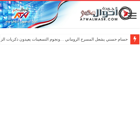
حسام حسني يشعل المسرح الروماني …ونجوم التسعينات يعيدون ذكريات الزم