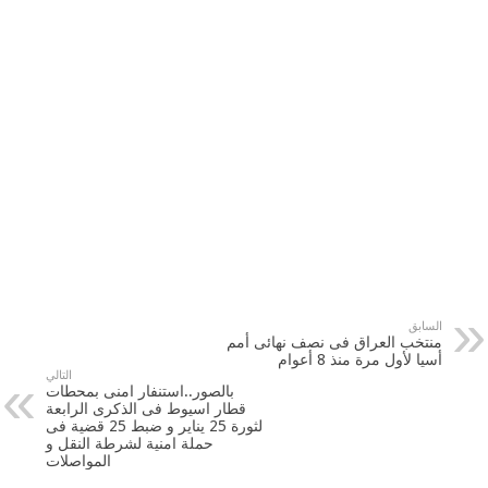
السابق
منتخب ‫‏العراق‬ فى نصف نهائى أمم
أسيا لأول مرة منذ 8 أعوام
التالي
بالصور..استنفار امنى بمحطات
قطار اسيوط فى الذكرى الرابعة
لثورة 25 يناير و ضبط 25 قضية فى
حملة امنية لشرطة النقل و
المواصلات