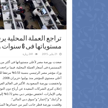
تراجع العملة المحلية ي
مستوياتها فى 6 سنوات و نصف
21 يناير، 2015
241 زيارة
المستمرة فى أسعار العملة المحلية، فيما تراجعت
أعلي مستوي للمؤشر منذ يوليو/ حزيران 2008.
وانخفضت بورصة السعودية، الأكبر فى العالم الع
إعلان كبري الشركات المقيدة عن أرباح دون التو
و”أرابتك” و”إعمار” و”سوق دبي المالي”.