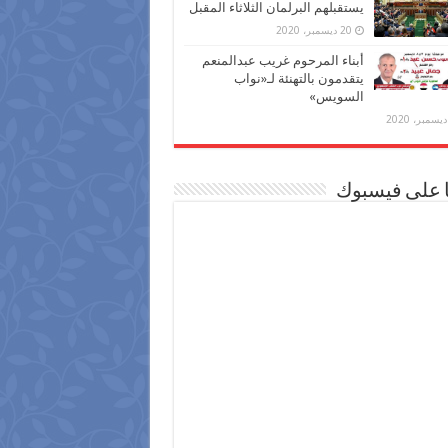
يستقبلهم البرلمان الثلاثاء المقبل
20 ديسمبر، 2020
أبناء المرحوم غريب عبدالمنعم
يتقدمون بالتهنئة لـ«نواب
السويس»
ا على فيسبوك