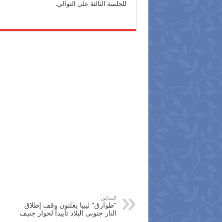
للجلسة الثالثة على التوالي.
السابق
“طوارق” ليبيا يعلنون وقف إطلاق
النار جنوبى البلاد تأييداً لحوار جنيف