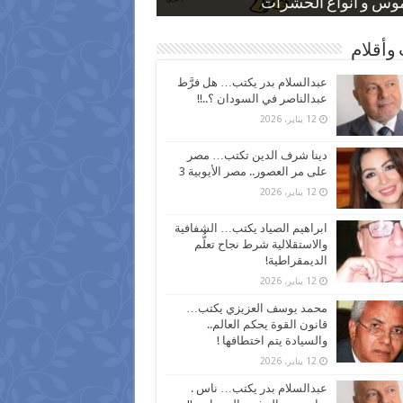
 كاركاتيرية
 كاركاتيرية
موس و أنواع الحشرات
ظفين بعد ارتفاع الأسعار
اع نسبة الطلاق في مصر
وأقلام
عبدالسلام بدر يكتب… هل فرَّط
عبدالناصر في السودان ؟..!!
12 يناير، 2026
دينا شرف الدين تكتب… مصر
على مر العصور.. مصر الأيوبية 3
12 يناير، 2026
ابراهيم الصياد يكتب… الشفافية
والاستقلالية شرط نجاح تعلُّم
الديمقراطية!
12 يناير، 2026
محمد يوسف العزيزي يكتب…
قانون القوة يحكم العالم..
والسيادة يتم اختطافها !
12 يناير، 2026
عبدالسلام بدر يكتب… ناس .