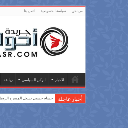
من نحن
سياسة الخصوصية
اتصل بنا
الاخبار
الركن السياسى
رياضة
حسام حسني يشعل المسرح الروماني
أخبار عاجلة