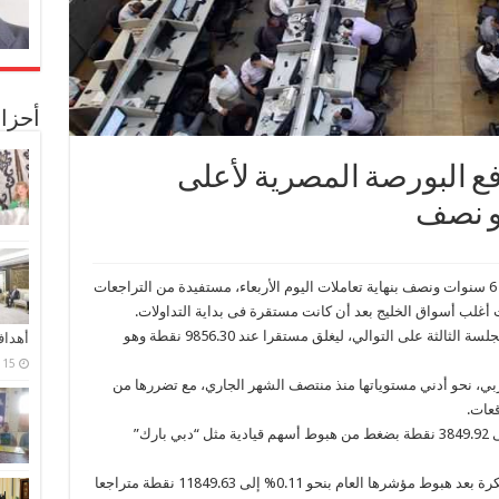
أحزا
رفع البورصة المصرية لأعلى
صعدت بورصة مصر لأعلى مستوياتها فى أكثر من 6 سنوات ونصف بنهاية تعاملات اليوم الأربعاء، مستفيدة من التراجعات
 أغلب أسواق الخليج بعد أن كانت مستقرة فى بداية التداولات.
وزاد مؤشر مصر الرئيسي بنسبة 0.53% مرتفعا للجلسة الثالثة على التوالي، ليغلق مستقرا عند 9856.30 نقطة وهو
أهدا
15 فبراير، 2024
ربي، نحو أدني مستوياتها منذ منتصف الشهر الجاري، مع تضررها من
قعات.
وفى الإمارات، انخفض مؤشر دبي بنحو 0.72% إلى 3849.92 نقطة بضغط من هبوط أسهم قيادية مثل “دبي بارك”
وقلصت بورصة قطر جانب كبير من خسائرها المبكرة بعد هبوط مؤشرها العام بنحو 0.11% إلى 11849.63 نقطة متراجعا