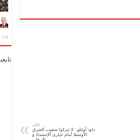
13 ديسمبر، 2020
تابعن
التالي
‫‏داود أوغلو‬ : لا تتركوا شعوب الشرق
الأوسط أمام خيارى الإستبداد و
الإرهاب