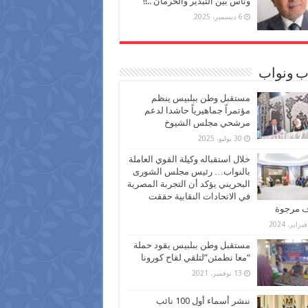
وناس بين التبذير والحرمان ..!!
6 ديسمبر، 2025
ب ونواب
مستقبل وطن ببلبيس ينظم
مؤتمراً جماهيرياً حاشدا لدعم
مرشحي مجلس الشيوخ
30 يوليو، 2025
خلال استقباله وكيلة القوي العاملة
بالنواب… رئيس مجلس الشورى
البحريني يؤكد أن التجربة المصرية
في الاتحادات النقابية حققت
ف مرجوة
مستقبل وطن ببلبيس يقود حملة
“معا نطمئن”لتلقي لقاح كورونا
13 نوفمبر، 2021
ننشر أسماء أول 100 نائب