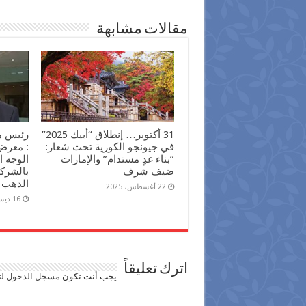
مقالات مشابهة
31 أكتوبر… إنطلاق “أبيك 2025”
رئيس م
في جيونجو الكورية تحت شعار:
“بناء غدٍ مستدام” والإمارات
الوجه 
ضيف شرف
بالشرك
الدهب
22 أغسطس، 2025
16 ديسمبر، 2024
اترك تعليقاً
يجب أنت تكون
مسجل الدخول
لت