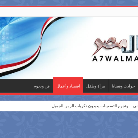
حوادث وقضايا
مرأة وطفل
اقتصاد وأعمال
فن ونجوم
 …ونجوم التسعينات يعيدون ذكريات الزمن الجميل