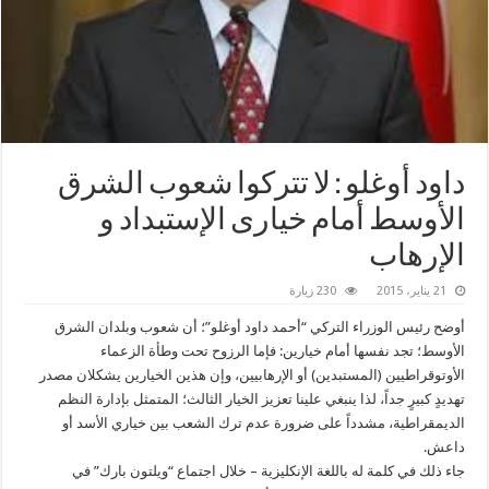
‫‏داود أوغلو‬ : لا تتركوا شعوب الشرق
الأوسط أمام خيارى الإستبداد و
الإرهاب
21 يناير، 2015
230 زيارة
أوضح رئيس الوزراء التركي “أحمد داود أوغلو”؛ أن شعوب وبلدان الشرق
الأوسط؛ تجد نفسها أمام خيارين: فإما الرزوح تحت وطأة الزعماء
الأوتوقراطيين (المستبدين) أو الإرهابيين، وإن هذين الخيارين يشكلان مصدر
تهديدٍ كبيرٍ جداً، لذا ينبغي علينا تعزيز الخيار الثالث؛ المتمثل بإدارة النظم
الديمقراطية، مشدداً على ضرورة عدم ترك الشعب بين خياري الأسد أو
داعش.
جاء ذلك في كلمة له باللغة الإنكليزية – خلال اجتماع “ويلتون بارك” في