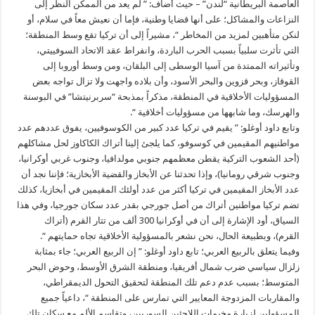
العاصمة البريطانية “لندن” – حيث أضاف: ” لم يعد من الممكن النظر إلى
النزاعات والمشاكل؛ على أنها قضايا وطنية، فإما أن نعيش معاً في سلام، أو
لنكن متأهبين لمزيد من المخاطر “، مشيراً إلى أن تركيا تقع وسط المنطقة؛
التي تأثرت سلبياً بسبب الحرب الباردة، وانفراط عقد الاتحاد السوفييتي،
وتأثيراته الممتدة من آسيا الوسطى إلى البلقان، ومن وسط أوروبا إلى
القوقاز، وبحر قزوين والبحر الأسود، وأن بلاده واجهت ولا تزال تواجه بعض
المسؤوليات الأخلاقية في المنطقة، مذكراً بمذبحة “سربرنيتشا” في البوسنة
والهرسك، وما شابهها من مسؤوليات أخلاقية “.
وتابع داود أوغلو: ” يقيم في تركيا عدد كبير من الكوسوفيين، يفوق عددهم عدد
مواطنيهم المقيمين في كوسوفو، كما يلجئ إلينا أتراك الكاكاوز لحل مشاكلهم
(أحد الشعوب التركية يقطن معظمهم جنوبي مولدافيا، وجنوب غربي أوكرانيا،
وجنوب شرقي رومانيا)، وإذا تحدثنا عن الأبخاز والقضية الأبخازية؛ فإننا نجد أن
عدد الأبخاز المقيمين في تركيا أكثر من عدد أولئك المقيمين في أبخازيا، كذلك
تضم تركيا مواطنين أتراك من أصل جورجي بقدر عدد سكان جورجيا، وفي هذا
السياق، أود الإشارة إلى أن في أوكرانيا 300 ألف من تتار القرم (أتراك
القرم)، وبطبيعة الحال، نحن نشعر بالمسؤولية الأخلاقية تجاه حمايتهم “.
وفيما يتعلق بالربيع العربي؛ تابع داود أوغلو: ” إن الربيع العربي؛ جاء بمثابة
زلزال سياسي ضرب شمال أفريقيا، ومنطقة الشرق الأوسط، وحوض البحر
المتوسط؛ بسبب عدم دعم تلك المنطقة لتحقيق التحول الديمقراطي،
والمقاربات المزدوجة المعايير التي تمارس على المنطقة “، داعياً جميع
المسؤولين لزيارة مخيمات اللاجئين السوريين، وتقاسم الألم مع سكان تلك