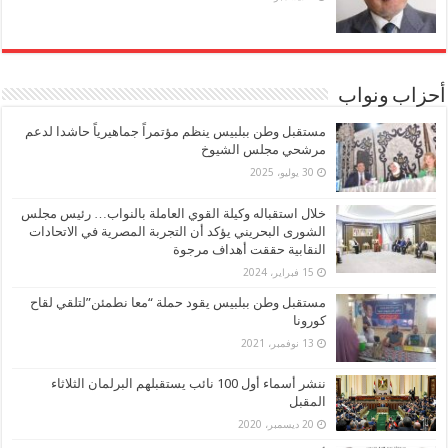
أحزاب ونواب
مستقبل وطن ببلبيس ينظم مؤتمراً جماهيرياً حاشدا لدعم
مرشحي مجلس الشيوخ
30 يوليو، 2025
خلال استقباله وكيلة القوي العاملة بالنواب… رئيس مجلس
الشورى البحريني يؤكد أن التجربة المصرية في الاتحادات
النقابية حققت أهداف مرجوة
15 فبراير، 2024
مستقبل وطن ببلبيس يقود حملة “معا نطمئن”لتلقي لقاح
كورونا
13 نوفمبر، 2021
ننشر أسماء أول 100 نائب يستقبلهم البرلمان الثلاثاء
المقبل
20 ديسمبر، 2020