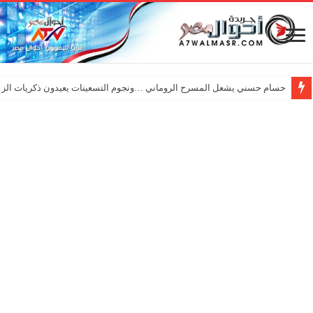
حسام حسني يشعل المسرح الروماني …ونجوم التسعينات يعيدون ذكريات الزم