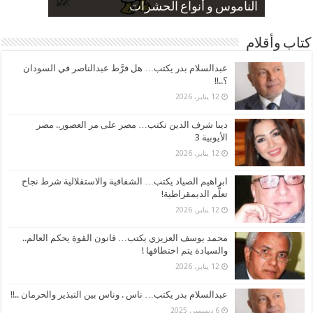
صورة كاركاتيرية
صورة كاركاتيرية
الناموس و أنواع الحشرات
الموظفين بعد ارتفاع الأسعار
ارتفاع نسبة الطلاق في مصر
كتاب وأقلام
عبدالسلام بدر يكتب… هل فرَّط عبدالناصر في السودان
؟..!!
12 يناير، 2026
دينا شرف الدين تكتب… مصر على مر العصور.. مصر
الأيوبية 3
12 يناير، 2026
ابراهيم الصياد يكتب… الشفافية والاستقلالية شرط نجاح
تعلُّم الديمقراطية!
12 يناير، 2026
محمد يوسف العزيزي يكتب… قانون القوة يحكم العالم..
والسيادة يتم اختطافها !
12 يناير، 2026
عبدالسلام بدر يكتب… ناس . وناس بين التبذير والحرمان ..!!
6 ديسمبر، 2025