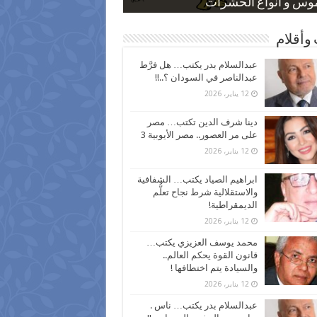
 كاركاتيرية
 كاركاتيرية
موس و أنواع الحشرات
ظفين بعد ارتفاع الأسعار
اع نسبة الطلاق في مصر
وأقلام
عبدالسلام بدر يكتب… هل فرَّط
عبدالناصر في السودان ؟..!!
12 يناير، 2026
دينا شرف الدين تكتب… مصر
على مر العصور.. مصر الأيوبية 3
12 يناير، 2026
ابراهيم الصياد يكتب… الشفافية
والاستقلالية شرط نجاح تعلُّم
الديمقراطية!
12 يناير، 2026
محمد يوسف العزيزي يكتب…
قانون القوة يحكم العالم..
والسيادة يتم اختطافها !
12 يناير، 2026
عبدالسلام بدر يكتب… ناس .