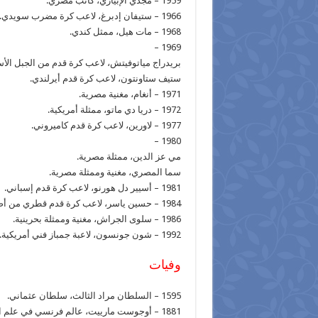
1959 – مجدي الإبياري، كاتب مصري.
1966 – ستيفان إدبرغ، لاعب كرة مضرب سويدي.
1968 – مات هيل، ممثل كندي.
1969 –
بريدراج مياتوفيتش، لاعب كرة قدم من الجبل الأس
ستيف ستاونتون، لاعب كرة قدم أيرلندي.
1971 – أنغام، مغنية مصرية.
1972 – دريا دي ماتو، ممثلة أمريكية.
1977 – لاورين، لاعب كرة قدم كاميروني.
1980 –
مي عز الدين، ممثلة مصرية.
سما المصري، مغنية وممثلة مصرية.
1981 – أسيير دل هورنو، لاعب كرة قدم إسباني.
1984 – حسين ياسر، لاعب كرة قدم قطري من أصل مصري.
1986 – سلوى الجراش، مغنية وممثلة بحرينية.
1992 – شون جونسون، لاعبة جمباز فني أمريكية.
وفيات
1595 – السلطان مراد الثالث، سلطان عثماني.
1881 – أوجوست مارييت، عالم فرنسي في علم البصريات.