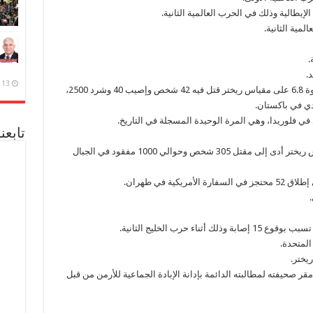
13 ديسمبر، 2020
1975 – زلزال في منطقة حدود كشمير والتبت بقوة 6.8 على مقياس ريختر قتل فيه 42 شخص وإصيب 40 وشرد 2500،
دي في باكستان.
تابعن
وقوع زلزال إريان بإندونيسيا بقوة 6.8 على مقياس ريختر أدى إلى مقتل 305 شخص وحوالي 1000 مفقود في الجبال
ية في طهران.
 مقر صحيفته لمطالبته الدائمة بإدانة الإبادة الجماعية للأرمن من قبل