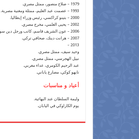
1979 – صلاح منصور، ممثل مصري.
1993 – عصمت عبد العليم، ممثلة ومغنية مصرية.
2000 – بتينو كراكسي، رئيس وزراء إيطاليا.
2002 – يحيى العلمي، مخرج مصري.
2006 – عون الشريف قاسم، كاتب ورجل دين سوداني.
2007 – هرانت دينك، صحافي تركي.
2013 –
وحيد سيف، ممثل مصري.
نبيل الهجرسي، ممثل مصري.
عبد الرحيم الكومري، عداء مغربي.
تايهو كوكي، مصارع ياباني.
أعياد و مناسبات
وليمة السلطان عند البهائية.
يوم الكاراوكي في اليابان.