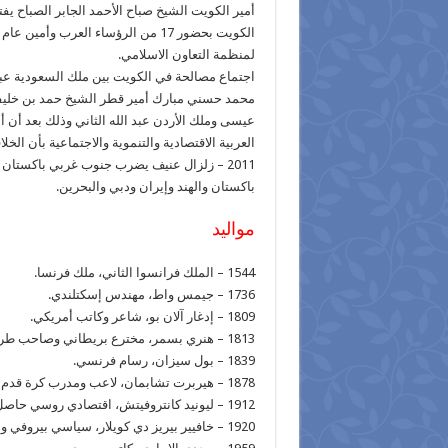
أمير الكويت الشيخ صباح الأحمد الجابر الصباح يفتت
الكويت بحضور 17 من الرؤساء العرب 
لمنظمة التعاون الاسلامي.
اجتماع مصالحة في الكويت بين ملك السعودية عبد
محمد حسني مبارك أمير قطر الشيخ حمد بن خليفة
عيسى وملك الأردن عبد الله الثاني وذلك بعد أن أع
العربية الاقتصادية والتنموية والاجتماعية بأن الخل
باكستان والهند وإيران ودبي والبحرين.
مواليد
1544 – الملك فرانسوا الثاني، ملك فرنسا.
1736 – جيمس واط، مهندس إسكتلندي.
1809 – إدغار آلان بو، شاعر وكاتب أمريكي.
1813 – هنري بسمر، مخترع بريطاني وصاحب طريقة بسمر لصناعة الصلب.
1839 – بول سيزان، رسام فرنسي.
1878 – هيربرت تشابمان، لاعب ومدرب كرة قدم إنجليزي.
1912 – ليونيد كانتروفيتش، اقتصادي روسي حاصل على جائزة نوبل في العلوم الاقتصادية عام 1975.
1920 – خافيير بيريز دي كويلار، سياسي بيروفي وأمين عام الأمم المتحدة.