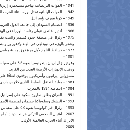
1941 – القوات البريطانية تهاجم مستعمرة إرتريا الإيطالية وذلك في الحرب العالمية الثانية.
1942 – القوات اليابانية تحتل بورما أثناء الحرب العالمية الثانية.
1949 – كوبا تعترف بإسرائيل.
1956 – انضمام السودان إلى جامعة الدول العربية.
1966 – أنديرا غاندي تتولى رئاسة الوزراء في الهند.
وشعر بالهزة في نيودلهي في الهند ولاهور وراولبن
1977 – تساقط الثلوج لأول مرة فوق مدينة ميامي في فلوريدا، وهي المرة الوحيدة المسجلة في التاريخ.
1981 –
ودفنت الإنهيارات الأرضية العديد من القرى.
مسؤولين إيرانيون وأمريكيون يوقعون اتفاقًا على إطلاق 52 محتجز في السفارة الأمريك
1983 – بوليفيا تعتقل الضابط النازي كلاوس باربي.
1984 – انتفاضة 1984 بالمغرب
1991 – العراق يطلق صاروخ سكود على إسرائيل تسبب بوقوع 15 إصابة وذلك أثناء حرب الخليج الثانية.
1993 – التشيك وسلوفاكيا ينضمان لمنظمة الأمم المتحدة.
1995 – زلزال في كولومبيا بقوة 6.6 على مقياس ريختر.
2007 – اغتيال الصحفي التركي هرانت دينك أمام
الأتراك أثناء الحرب العالمية الأولى.
2009 –