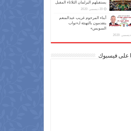
يستقبلهم البرلمان الثلاثاء المقبل
20 ديسمبر، 2020
أبناء المرحوم غريب عبدالمنعم
يتقدمون بالتهنئة لـ«نواب
السويس»
ا على فيسبوك