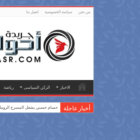
من نحن
سياسة الخصوصية
اتصل بنا
الاخبار
الركن السياسى
رياضة
بالصور| تحت شعار 92عامًا من العطاء… “خريجي الإعلام” و “إعلام القاهرة” يحتفلان بـ”عيد الإعلاميين”
حسام حسني يشعل المسرح الروماني
أخبار عاجلة