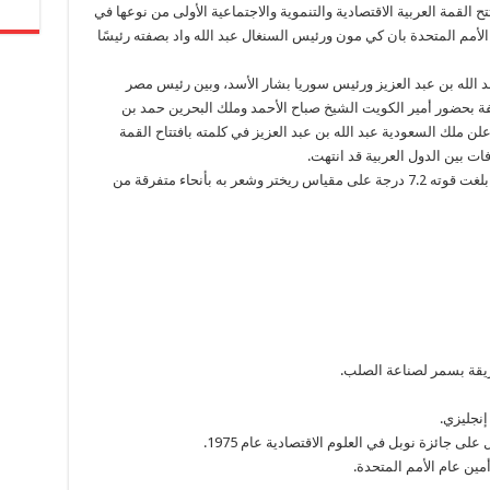
ح القمة العربية الاقتصادية والتنموية والاجتماعية الأولى من نوعها في
وأمين عام الأمم المتحدة بان كي مون ورئيس السنغال عبد الله واد بصفته رئيسًا
 الله بن عبد العزيز ورئيس سوريا بشار الأسد، وبين رئيس مصر
 بحضور أمير الكويت الشيخ صباح الأحمد وملك البحرين حمد بن
لن ملك السعودية عبد الله بن عبد العزيز في كلمته بافتتاح القمة
افات بين الدول العربية قد انتهت.
2011 – زلزال عنيف يضرب جنوب غربي باكستان بلغت قوته 7.2 درجة على مقياس ريختر وشعر به بأنحاء متفرقة من