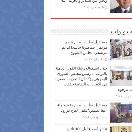
وناس بين التبذير والحرمان ..!!
6 ديسمبر، 2025
ب ونواب
مستقبل وطن ببلبيس ينظم
مؤتمراً جماهيرياً حاشدا لدعم
مرشحي مجلس الشيوخ
30 يوليو، 2025
خلال استقباله وكيلة القوي العاملة
بالنواب… رئيس مجلس الشورى
البحريني يؤكد أن التجربة المصرية
في الاتحادات النقابية حققت
ف مرجوة
مستقبل وطن ببلبيس يقود حملة
“معا نطمئن”لتلقي لقاح كورونا
13 نوفمبر، 2021
ننشر أسماء أول 100 نائب