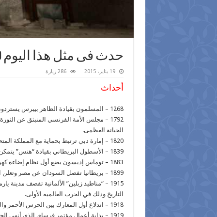
حدث فى مثل هذا اليوم 19 | 1
19 يناير، 2015
286 زيارة
أحداث
1268 – المسلمون بقيادة الظاهر بيبرس يستردون يافا من الصليبيين.
1792 – مجلس الأمة الفرنسي المنبثق عن الث
الخيانة العظمى.
1820 – إمارة دبي ترتبط بحماية مع المملكة المتحدة.
1839 – الأسطول البريطاني بقيادة “هنس” يتمكن من احتلال عدن ليبدأ استعمارًا لها دام حتى عام 1967.
1883 – توماس إديسون يضع أول نظام إضاءة كهربائي في الخدمة.
1899 – بريطانيا تفصل السودان عن مصر وتعلن السودان المصري الإنجليزي.
التاريخ وذلك في الحرب العالمية الأولى.
1918 – اندلاع أول المعارك بين الحرس الأحمر والحرس الأبيض في الحرب الأهلية الفنلندية.
1919 – بداية أعمال مؤتمر فرساي الذي أنهى الحرب العالمية الأولى.