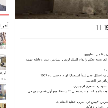
أحزا
ورة الفرنسية يحكم بإعدام الملك لويس السادس عشر وعائلته بتهمة
أهدا
15 فبراير، 2024
1915 – “مناطيد زبلين” الألمانية تقصف مدينة يارموث بالمملكة المتحدة وتقتل 20 شخصًا، وهو أول قصف جوي في