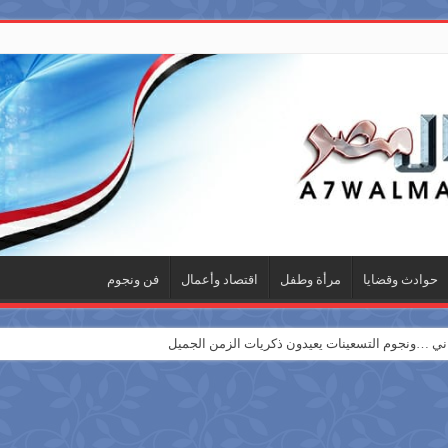
حوادث وقضايا
مرأة وطفل
اقتصاد وأعمال
فن ونجوم
 …ونجوم التسعينات يعيدون ذكريات الزمن الجميل