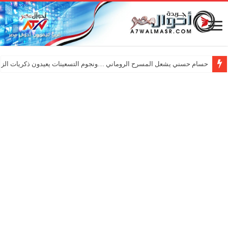
حسام حسني يشعل المسرح الروماني …ونجوم التسعينات يعيدون ذكريات الزم