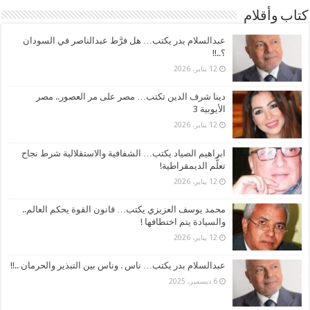
كتاب وأقلام
عبدالسلام بدر يكتب… هل فرَّط عبدالناصر في السودان
؟..!!
12 يناير، 2026
دينا شرف الدين تكتب… مصر على مر العصور.. مصر
الأيوبية 3
12 يناير، 2026
ابراهيم الصياد يكتب… الشفافية والاستقلالية شرط نجاح
تعلُّم الديمقراطية!
12 يناير، 2026
محمد يوسف العزيزي يكتب… قانون القوة يحكم العالم..
والسيادة يتم اختطافها !
12 يناير، 2026
عبدالسلام بدر يكتب… ناس . وناس بين التبذير والحرمان ..!!
6 ديسمبر، 2025