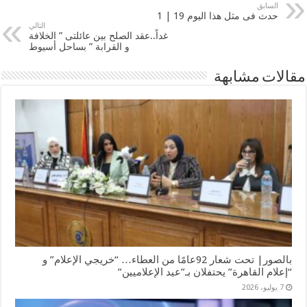
السابق
حدث فى مثل هذا اليوم 19 | 1
التالي
غداً..عقد الصلح بين عائلتى ” الخلافة
و القرابة ” بساحل أسيوط
مقالات مشابهة
بالصور| تحت شعار 92عامًا من العطاء… “خريجي الإعلام” و
“إعلام القاهرة” يحتفلان بـ”عيد الإعلاميين”
7 يوليو، 2026