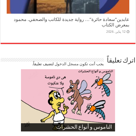
عابدين”سعادة حائرة”… رواية جديدة للكاتب والصحفي. محمود
بمعرض الكتاب
12 يناير، 2026
اترك تعليقاً
يجب أنت تكون
مسجل الدخول
لتضيف تعليقاً.
صورة كاركاتيرية
صورة كاركاتيرية
الناموس و أنواع الحشرات
الموظفين بعد ارتفاع الأسعار
ارتفاع نسبة الطلاق في مصر