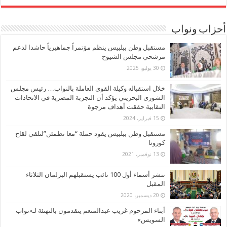
أحزاب ونواب
مستقبل وطن ببلبيس ينظم مؤتمراً جماهيرياً حاشدا لدعم
مرشحي مجلس الشيوخ
30 يوليو، 2025
خلال استقباله وكيلة القوي العاملة بالنواب… رئيس مجلس
الشورى البحريني يؤكد أن التجربة المصرية في الاتحادات
النقابية حققت أهداف مرجوة
15 فبراير، 2024
مستقبل وطن ببلبيس يقود حملة “معا نطمئن”لتلقي لقاح
كورونا
13 نوفمبر، 2021
ننشر أسماء أول 100 نائب يستقبلهم البرلمان الثلاثاء
المقبل
20 ديسمبر، 2020
أبناء المرحوم غريب عبدالمنعم يتقدمون بالتهنئة لـ«نواب
السويس»