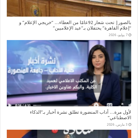
بالصور| تحت شعار 92عامًا من العطاء… “خريجي الإعلام” و
“إعلام القاهرة” يحتفلان بـ”عيد الإعلاميين”
7 يوليو، 2026
لأول مرة… أداب المنضورة تطلق نشرة أخبار بـ”الذكاء
الاصطناعي”
3 مارس، 2026