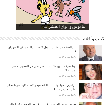
صورة كاركاتيرية
صورة كاركاتيرية
الناموس و أنواع الحشرات
الموظفين بعد ارتفاع الأسعار
ارتفاع نسبة الطلاق في مصر
كتاب وأقلام
عبدالسلام بدر يكتب… هل فرَّط عبدالناصر في السودان
؟..!!
12 يناير، 2026
دينا شرف الدين تكتب… مصر على مر العصور.. مصر
الأيوبية 3
12 يناير، 2026
ابراهيم الصياد يكتب… الشفافية والاستقلالية شرط نجاح
تعلُّم الديمقراطية!
12 يناير، 2026
محمد يوسف العزيزي يكتب… قانون القوة يحكم العالم..