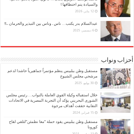
والسيادة يتم اختطافها !
12 يناير، 2026
عبدالسلام بدر يكتب… ناس . وناس بين التبذير والحرمان ..!!
6 ديسمبر، 2025
أحزاب ونواب
مستقبل وطن ببلبيس ينظم مؤتمراً جماهيرياً حاشدا لدعم
مرشحي مجلس الشيوخ
30 يوليو، 2025
خلال استقباله وكيلة القوي العاملة بالنواب… رئيس مجلس
الشورى البحريني يؤكد أن التجربة المصرية في الاتحادات
النقابية حققت أهداف مرجوة
15 فبراير، 2024
مستقبل وطن ببلبيس يقود حملة “معا نطمئن”لتلقي لقاح
كورونا
13 نوفمبر، 2021