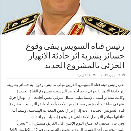
رئيس ‫‏قناة السويس‬ ينفى وقوع
خسائر بشرية إثر حادثة الإنهيار
الجزئى بالمشروع الجديد
19 يناير، 2015
463 زيارة
نفى رئيس هيئة قناة السويس، الفريق مهاب مميش، وقوع أية خسائر بشرية،
إثر حادثة الانهيار الجزئي بأحد أحواض الترسيب بمشروع القناة الجديدة.
وكانت مصادر أمنية بالإسماعيلية، شمال شرقي مصر، أفادت، أن انهيارًا جزئيًا
وقع في ساعة متأخرة من مساء أمس الأحد، بأحد أحواض الترسيب بمشروع
قناة السويس الجديدة، أدت إلى إغراق بعض المعدات الهندسية، وسط أنباء
تناقلتها مواقع التواصل الاجتماعي عن وقوع إصابات جراء ذلك.
وفي بيان صحفي له، صباح اليوم الإثنين، قال الفريق مميش، إن ” تسرباً
للمياه وقع من أحد الجسور المؤدية لحوض الترسيب رقم 12 بالكيلومتر 84.5