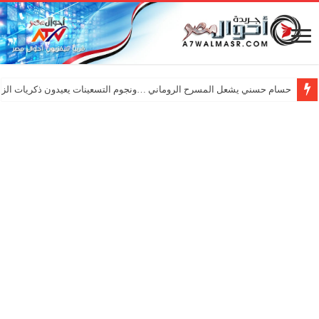
حسام حسني يشعل المسرح الروماني …ونجوم التسعينات يعيدون ذكريات الزم