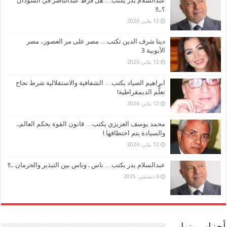
عبدالسلام بدر يكتب… هل فرَّط عبدالناصر في السودان
؟..!!
12 يناير، 2026
دينا شرف الدين تكتب… مصر على مر العصور.. مصر
الأيوبية 3
12 يناير، 2026
ابراهيم الصياد يكتب… الشفافية والاستقلالية شرط نجاح
تعلُّم الديمقراطية!
12 يناير، 2026
محمد يوسف العزيزي يكتب… قانون القوة يحكم العالم..
والسيادة يتم اختطافها !
12 يناير، 2026
عبدالسلام بدر يكتب… ناس . وناس بين التبذير والحرمان ..!!
6 ديسمبر، 2025