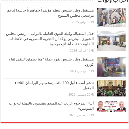
أحزاب ونواب
مستقبل وطن ببلبيس ينظم مؤتمراً جماهيرياً حاشدا لدعم
مرشحي مجلس الشيوخ
30 يوليو، 2025
خلال استقباله وكيلة القوي العاملة بالنواب… رئيس مجلس
الشورى البحريني يؤكد أن التجربة المصرية في الاتحادات
النقابية حققت أهداف مرجوة
15 فبراير، 2024
مستقبل وطن ببلبيس يقود حملة “معا نطمئن”لتلقي لقاح
كورونا
13 نوفمبر، 2021
ننشر أسماء أول 100 نائب يستقبلهم البرلمان الثلاثاء
المقبل
20 ديسمبر، 2020
أبناء المرحوم غريب عبدالمنعم يتقدمون بالتهنئة لـ«نواب
السويس»
13 ديسمبر، 2020