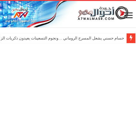
حسام حسني يشعل المسرح الروماني …ونجوم التسعينات يعيدون ذكريات الزم