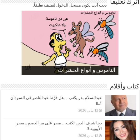
اترك تعليقاً
يجب أنت تكون
مسجل الدخول
لتضيف تعليقاً.
صورة كاركاتيرية
صورة كاركاتيرية
الناموس و أنواع الحشرات
الموظفين بعد ارتفاع الأسعار
ارتفاع نسبة الطلاق في مصر
كتاب وأقلام
عبدالسلام بدر يكتب… هل فرَّط عبدالناصر في السودان
؟..!!
12 يناير، 2026
دينا شرف الدين تكتب… مصر على مر العصور.. مصر
الأيوبية 3
12 يناير، 2026