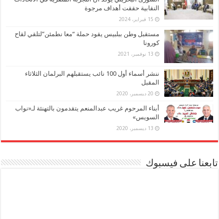
النقابية حققت أهداف مرجوة
15 فبراير، 2024
مستقبل وطن ببلبيس يقود حملة “معا نطمئن”لتلقي لقاح
كورونا
13 نوفمبر، 2021
ننشر أسماء أول 100 نائب يستقبلهم البرلمان الثلاثاء
المقبل
20 ديسمبر، 2020
أبناء المرحوم غريب عبدالمنعم يتقدمون بالتهنئة لـ«نواب
السويس»
13 ديسمبر، 2020
تابعنا على فيسبوك