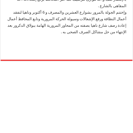
المقاهى بالشارع .
وإختتم الجولة بالمرور بشوارع العشرين والمصرف و 6 أكتوبر وناهيا لتفقد
أعمال النظافة ورفع الإشغالات وسيولة الحركة المرورية وتابع المحافظ أعمال
إعادة رصف شارع ناهيا بصفته من المحاور المرورية الهامة ببولاق الدكرور بعد
الإنتهاء من حل مشاكل الصرف الصحى به .