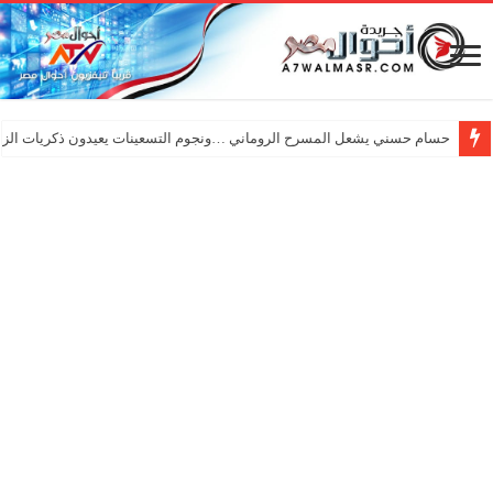
حسام حسني يشعل المسرح الروماني …ونجوم التسعينات يعيدون ذكريات الزم