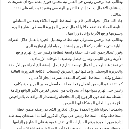
وطالب عبدالرحمن رئيس حى العمرانية محمود فوزى بعدم منح أى تصريحات
بإستئناف الأعمال إلا بعد إنتهاء التقرير الهندسى وتنفيذ توصياته على نفقة
المالك .
جاء ذلك خلال الجولة التى قام بها المحافظ اليوم الثلاثاء بعدد من المناطق
التابعة للمحافظة تفقد خلالها أعمال تجميل الجزيرة الوسطى لشارع الهرم
وتسويتها ورفع الأتربة وإعادة زراعتها .
وطالب عبدالرحمن مسئولى هيئة نظافة وتجميل الجيزة بالعمل خلال الفترات
الليلية حتى لا تتأثر حركة المرور وإستخدام مياه آبار إرتوازية للرى .
وقرر عبدالرحمن البدء فى حملة واسعة لنظافة وكنس شارع الهرم ورفع
الأتربة ونفق اللبينى وشارع فيصل وتنظيف اللوحات الإرشادية .
ثم تفقد عبدالرحمن أعمال توسعة شارع فيصل بإستقطاع أجزاء من الأرصفة
والجزيرة الوسطى وإضافتها لنهر الطريق لإستيعاب الكثافة المرورية العالية
للشارع وكلف المحافظ الشركة المنفذة لسرعة إنجاز الأعمال .
كما تفقد عبدالرحمن أعمال رفع المخلفات أسفل محور المريوطية وكلف
رئيس حى الهرم بمواجهة أى محاولات من البعض لفرض الأمر الواقع وإقامة
أنشطة مخالفة دون الرجوع إلى المحافظة وإستصدار الموافقات بالتراخيص
اللازمة من اللجان المشكلة لهذا الغرض .
وشملت الجولة شارع العمدة ببولاق الدكرور الذى تم رصفه ضمن خطة
المحافظة وكلف المحافظ رئيس حى بولاق الدكرور أسامة السقعان بمخاطبة
إدارة مرور الجيزة برفع السيارات التى تقف عمودية على الشارع وإلزامها
بالإنتظار صف واحد موازى للرصيف كما أمر المحافظ برفع إشغالات أحد