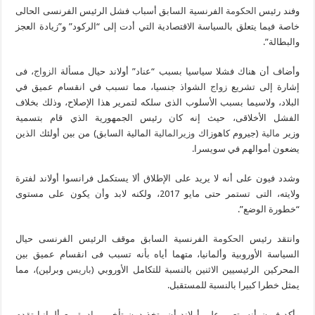
وفند رئيس
الحكومة
الفرنسية السابق أسباب فشل الرئيس الفرنسى الحالى
خاصة فيما يتعلق بالسياسة الاقتصادية التي أدت إلى “الركود” و”زيادة العجز
والبطالة”.
وأضاف أن هناك فشلا سياسيا بسبب “عناد” أولاند حيال مسألة
الزواج
، فى
إشارة إلى تشريع
زواج
الشواذ جنسيا، مما تسبب في انقسام عميق في
البلاد، ولاسيما بسبب الأسلوب الذى سلكه لتمرير هذا الإصلاح، وذلك بخلاف
الفشل الأخلاقى، حيث إنه كان رئيس الجمهورية الذي قام بتسمية
وزير
مالية
(جيروم كاهوزاك
وزير
المالية
المالية السابق) من بين أولئك الذين
يضعون أموالهم في سويسرا.
وشدد فيون على أنه لا يريد على الإطلاق ألا يستكمل فرانسوا أولاند لفترة
ولايته، التى تستمر حتى مايو 2017، ولكنه لابد وأن يكون على مستوى
“خطورة الوضع”.
وانتقد رئيس
الحكومة
الفرنسية السابق موقف الرئيس الفرنسى حيال
السياسة الأوروبية وألمانيا، متهما أياه بأنه تسبب فى انقسام عميق بين
المحركين الرئيسيين الاثنين بالنسبة للتكامل الأوروبي (
باريس
وبرلين)، مما
يمثل خطرا كبيرا بالنسبة للمستقبل.
وأكد فيون أنه يتعين على أولاند أن يتخذ دون تأخير
مبادرة
مع ألمانيا تقدم