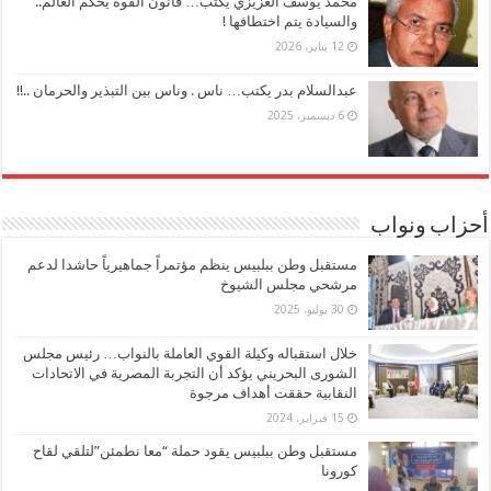
محمد يوسف العزيزي يكتب… قانون القوة يحكم العالم..
والسيادة يتم اختطافها !
12 يناير، 2026
عبدالسلام بدر يكتب… ناس . وناس بين التبذير والحرمان ..!!
6 ديسمبر، 2025
أحزاب ونواب
مستقبل وطن ببلبيس ينظم مؤتمراً جماهيرياً حاشدا لدعم
مرشحي مجلس الشيوخ
30 يوليو، 2025
خلال استقباله وكيلة القوي العاملة بالنواب… رئيس مجلس
الشورى البحريني يؤكد أن التجربة المصرية في الاتحادات
النقابية حققت أهداف مرجوة
15 فبراير، 2024
مستقبل وطن ببلبيس يقود حملة “معا نطمئن”لتلقي لقاح
كورونا