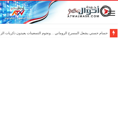
حسام حسني يشعل المسرح الروماني …ونجوم التسعينات يعيدون ذكريات الزم