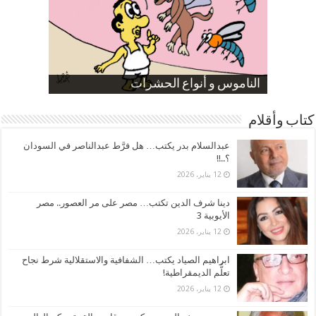
صورة كاركاتيرية
صورة كاركاتيرية
الناموس و أنواع الحشرات
الموظفين بعد ارتفاع الأسعار
ارتفاع نسبة الطلاق في مصر
كتاب وأقلام
عبدالسلام بدر يكتب… هل فرَّط عبدالناصر في السودان
؟..!!
12 يناير، 2026
دينا شرف الدين تكتب… مصر على مر العصور.. مصر
الأيوبية 3
12 يناير، 2026
ابراهيم الصياد يكتب… الشفافية والاستقلالية شرط نجاح
تعلُّم الديمقراطية!
12 يناير، 2026