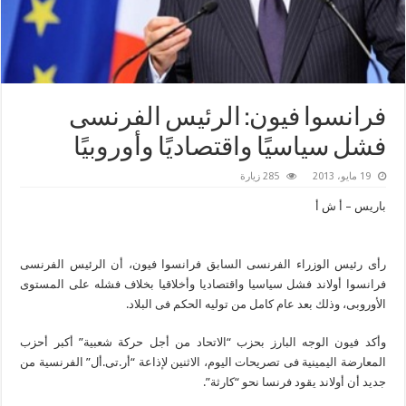
فرانسوا فيون: الرئيس الفرنسى
فشل سياسيًا واقتصاديًا وأوروبيًا
19 مايو، 2013
285 زيارة
باريس – أ ش أ
رأى رئيس الوزراء الفرنسى السابق فرانسوا فيون، أن الرئيس الفرنسى
فرانسوا أولاند فشل سياسيا واقتصاديا وأخلاقيا بخلاف فشله على المستوى
الأوروبى، وذلك بعد عام كامل من توليه الحكم فى البلاد.
وأكد فيون الوجه البارز بحزب “الاتحاد من أجل حركة شعبية” أكبر أحزب
المعارضة اليمينية فى تصريحات اليوم، الاثنين لإذاعة “أر.تى.أل” الفرنسية من
جديد أن أولاند يقود فرنسا نحو “كارثة”.