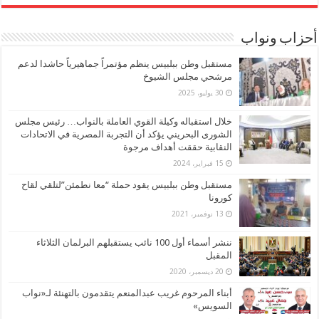
أحزاب ونواب
مستقبل وطن ببلبيس ينظم مؤتمراً جماهيرياً حاشدا لدعم
مرشحي مجلس الشيوخ
30 يوليو، 2025
خلال استقباله وكيلة القوي العاملة بالنواب… رئيس مجلس
الشورى البحريني يؤكد أن التجربة المصرية في الاتحادات
النقابية حققت أهداف مرجوة
15 فبراير، 2024
مستقبل وطن ببلبيس يقود حملة “معا نطمئن”لتلقي لقاح
كورونا
13 نوفمبر، 2021
ننشر أسماء أول 100 نائب يستقبلهم البرلمان الثلاثاء
المقبل
20 ديسمبر، 2020
أبناء المرحوم غريب عبدالمنعم يتقدمون بالتهنئة لـ«نواب
السويس»