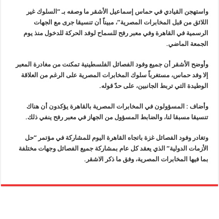
واستهجن القيادي في حماس إسماعيل الأشقر ما وصفه بـ “السلوك غير
اللائق من قبل المخابرات المصرية”، مبيناً أن تنسيقا جرى مع الجهات
الرسمية في القاهرة وفي معبر رفح للسماح لوفد الحركة للدخول منذ يوم
الجمعة الماضي.
وأوضح الأشقر أن جميع وفود الفصائل الفلسطينية تمكنت من مغادرة المعبر
إلا وفد حماس، مستغرباً سلوك المخابرات المصرية على الرغم من العلاقة
الوطيدة التي تربط الجانبين، على حدّ قوله.
وأضاف : المسؤولون في المخابرات المصرية بالقاهرة يؤكدون أن هناك
تنسيقا مسبقا لنا، والضابط المسؤول من الجهاز في معبر رفح ينفي ذلك.
وتغادر وفود الفصائل غزة باتجاه القاهرة اليوم للمشاركة في مؤتمر “حل
الأزمات الدولية” الذي يعقد كل عام بمشاركة جميع الفصائل وجهات مختلفة
بما فيها المخابرات المصرية، وفق ما ذكر الاشقر.