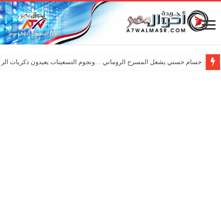
حسام حسني يشعل المسرح الروماني …ونجوم التسعينات يعيدون ذكريات الزم