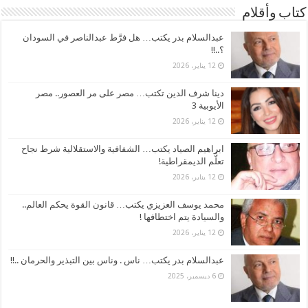
كتاب وأقلام
عبدالسلام بدر يكتب… هل فرَّط عبدالناصر في السودان
؟..!!
12 يناير، 2026
دينا شرف الدين تكتب… مصر على مر العصور.. مصر
الأيوبية 3
12 يناير، 2026
ابراهيم الصياد يكتب… الشفافية والاستقلالية شرط نجاح
تعلُّم الديمقراطية!
12 يناير، 2026
محمد يوسف العزيزي يكتب… قانون القوة يحكم العالم..
والسيادة يتم اختطافها !
12 يناير، 2026
عبدالسلام بدر يكتب… ناس . وناس بين التبذير والحرمان ..!!
6 ديسمبر، 2025