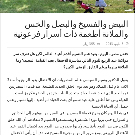
البيض والفسيخ والبصل والخس
والملانة أطعمة ذات أسرار فرعونية
6 مايو، 2013
355 زيارة
حتفل مصر ـ اليوم ـ بعيد شم النسيم أقدم أعياد العالم‏,‏ لكن هل تعرف سر
مواكبة عيد الربيع لليوم التالي مباشرة للاحتفال بعيد القيامة المجيد؟ وما
العلاقة بينهما برغم الفارق الزمني الكبير؟
يقول الدكتور وسيم السيسي عالم المصريات ان الاحتفال بعيد الربيع بدأ منذ3
آلاف عام قبل الميلاد وهو يعد يوم الخلق الجديد للطبيعة عند قدماء المصريين
فهو العيد الذي تبعث فيه الحياة ويتجدد النبات وتزدهر الخضرة كرمز لبعث
الحياة ومن هنا أطلق عليه عيد شمو أي بعث الحياة ثم أضيف إليها نسيم وتعني
جميل أي الحياة الجميلة.
في هذا اليوم كان يخرج قدماء المصريين في الفجر من بيوتهم إلي الحدائق
والشوارع حتي يروا نور( الشمس) ويستنشقوا النسيم لاعتقادهم أن الله خلق
الكون في هذا اليوم بأنفاسه. وكانوا يحددون هذا اليوم بعد اكتمال القمر عند
الاعتدال الربيعي, ومع مرور الزمن ومجيء المسيح تصادف أن يأتي الاحتفال