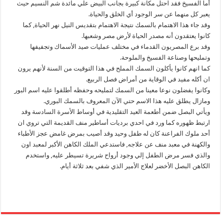
أما الفسيخ فقد احتل مكانة كبيرة بجانب البيض علي مائدة شم النسيم حيث
يعبر كل منهما عن سر الوجود أي الخلق والحياة.
وقد جاء هذا الاهتمام بالسمك نتيجة الاهتمام بتقديس النيل نهر الحياة, كما
كانوا يعتقدون أنه مصدر الحياة لأرض مصر وشعبها.
وقد برع المصريون القدماء في مختلف عمليات صيد الأسماك وتجفيفها
وتمليحها وصناعة الفسيخ والملوحة.
كما انهم كانوا يأكلون السمك المملح في هذا التوقيت من السنة لأنهم يرون
ان أكله مفيد في الوقاية من أمراض فصل الربيع.
وكانوا يفضلون نوعا معينا من السمك لتمليحه وحفظه أطلقوا عليه اسم البور
ومازال يطلق عليه هذا الاسم حتي الآن المعروف بالسمك البوري.
ويأتي البصل ضمن أطعمة العيد التقليدية في أوساط الأسرة السادسة وقد
ارتبط ظهوره كما ورد في احدي برديات أساطير منف القديمة التي تروي ان
أحد ملوك الفراعنة كان له طفل وحيد وقد أصيب بمرض غامض عجز الأطباء
والكهنة في معبد منف عن علاجه, فاستدعي الملك الكاهن الأكبر لمعبد اون
والذي فسر مرض الطفل إلي وجود أرواح شريرة تسيطر عليه, واستخدم
الكاهن البصل الأخضر لعلاج الأمير الذي شفي بعد ثلاثة أيام.