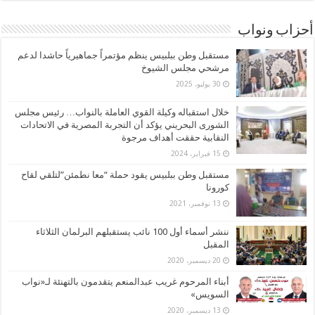
أحزاب ونواب
مستقبل وطن ببلبيس ينظم مؤتمراً جماهيرياً حاشدا لدعم
مرشحي مجلس الشيوخ
30 يوليو، 2025
خلال استقباله وكيلة القوي العاملة بالنواب… رئيس مجلس
الشورى البحريني يؤكد أن التجربة المصرية في الاتحادات
النقابية حققت أهداف مرجوة
15 فبراير، 2024
مستقبل وطن ببلبيس يقود حملة “معا نطمئن”لتلقي لقاح
كورونا
13 نوفمبر، 2021
ننشر أسماء أول 100 نائب يستقبلهم البرلمان الثلاثاء
المقبل
20 ديسمبر، 2020
أبناء المرحوم غريب عبدالمنعم يتقدمون بالتهنئة لـ«نواب
السويس»
13 ديسمبر، 2020