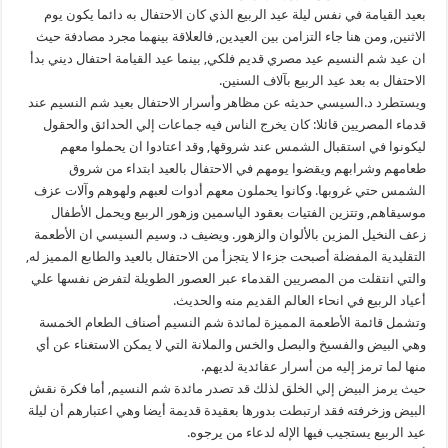
بعيد القيامة في نفس ليلة عيد الربيع الذي كان الاحتفال به دائما يكون يوم
الاثنين, ومن هنا جاء التزامن بين العيدين, فالعلاقة بينهما مجرد مصادفة حيث
ان عيد شم النسيم عيد مصري قديم فلكي, بينما عيد القيامة احتفال ديني بدأ
الاحتفال به بعد عيد الربيع بآلاف السنين.
ويستطرد د.السيسي حديثه عن مظاهر وأسرار الاحتفال بعيد شم النسيم عند
قدماء المصريين قائلا: كان يخرج الناس فيه جماعات إلي الحدائق والحقول
ليكونوا في استقبال الشمس عند شروقها, وقد اعتادوا ان يحملوا معهم
طعامهم وشرابهم ويقضوا يومهم في الاحتفال بالعيد ابتداء من شروق
الشمس حتي غروبها. وكانوا يحملون معهم أدوات لعبهم ولهوهم وآلات عزف
موسيقاهم, وتتزين الفتيات بعقود الياسمين وزهور الربيع ويحمل الأطفال
زعف النخيل المزين بالألوان والزهور. ويضيف د. وسيم السيسي ان الأطعمة
التقليدية المفضلة أصبحت جزءا لا يتجزأ من الاحتفال بالعيد والطابع المميز له,
والتي انتقلت من المصريين القدماء عبر العصور الطويلة لتفرض نفسها علي
أعياد الربيع في انحاء العالم القديم منه والحديث.
وتشمل قائمة الأطعمة المميزة لمائدة شم النسيم أصناف الطعام الخمسة
وهي البيض والفسيخ والبصل والخس والملانة التي لا يمكن الاستغناء عن أي
منها لما ترمز إليه من أسرار عقائدية لديهم.
حيث يرمز البيض إلي الخلق لذلك قد تصدر مائدة شم النسيم, أما فكرة نقش
البيض وزخرفته فقد ارتبطت بدورها بعقيدة قديمة أيضا وهي اعتبارهم أن ليلة
عيد الربيع يستجيب فيها الإله لدعاء من يرجوه.