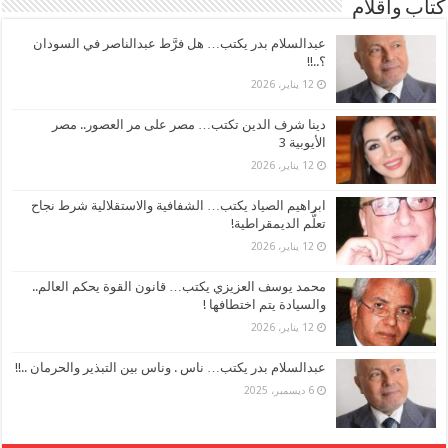
كتاب وأقلام
عبدالسلام بدر يكتب… هل فرَّط عبدالناصر في السودان
؟..!!
12 يناير، 2026
دينا شرف الدين تكتب… مصر على مر العصور.. مصر
الأيوبية 3
12 يناير، 2026
ابراهيم الصياد يكتب… الشفافية والاستقلالية شرط نجاح
تعلُّم الديمقراطية!
12 يناير، 2026
محمد يوسف العزيزي يكتب… قانون القوة يحكم العالم..
والسيادة يتم اختطافها !
12 يناير، 2026
عبدالسلام بدر يكتب… ناس . وناس بين التبذير والحرمان ..!!
6 ديسمبر، 2025