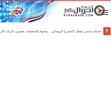
حسام حسني يشعل المسرح الروماني …ونجوم التسعينات يعيدون ذكريات الزم